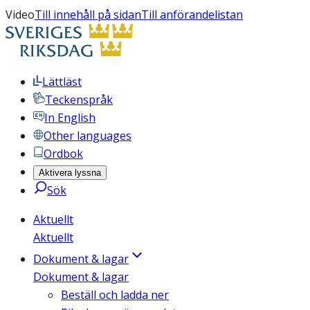
Video
Till innehåll på sidan
Till anförandelistan
Lättläst
Teckenspråk
In English
Other languages
Ordbok
Aktivera lyssna
Sök
Aktuellt
Aktuellt
Dokument & lagar
Dokument & lagar
Beställ och ladda ner