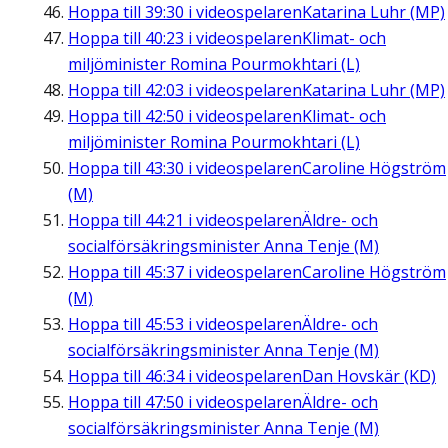
Hoppa till
39:30
i videospelaren
Katarina Luhr (MP)
Hoppa till
40:23
i videospelaren
Klimat- och
miljöminister Romina Pourmokhtari (L)
Hoppa till
42:03
i videospelaren
Katarina Luhr (MP)
Hoppa till
42:50
i videospelaren
Klimat- och
miljöminister Romina Pourmokhtari (L)
Hoppa till
43:30
i videospelaren
Caroline Högström
(M)
Hoppa till
44:21
i videospelaren
Äldre- och
socialförsäkringsminister Anna Tenje (M)
Hoppa till
45:37
i videospelaren
Caroline Högström
(M)
Hoppa till
45:53
i videospelaren
Äldre- och
socialförsäkringsminister Anna Tenje (M)
Hoppa till
46:34
i videospelaren
Dan Hovskär (KD)
Hoppa till
47:50
i videospelaren
Äldre- och
socialförsäkringsminister Anna Tenje (M)