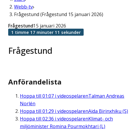
Webb-tv
Frågestund (Frågestund 15 januari 2026)
Frågestund
15 januari 2026
1 timme 17 minuter 11 sekunder
Frågestund
Anförandelista
Hoppa till
01:07
i videospelaren
Talman Andreas
Norlén
Hoppa till
01:29
i videospelaren
Aida Birinxhiku (S)
Hoppa till
02:36
i videospelaren
Klimat- och
miljöminister Romina Pourmokhtari (L)