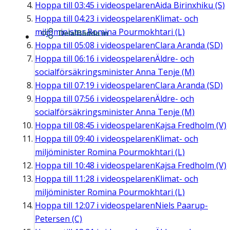
Hoppa till
03:45
i videospelaren
Aida Birinxhiku (S)
Hoppa till
04:23
i videospelaren
Klimat- och
miljöminister Romina Pourmokhtari (L)
Dela/Bädda in
Hoppa till
05:08
i videospelaren
Clara Aranda (SD)
Hoppa till
06:16
i videospelaren
Äldre- och
socialförsäkringsminister Anna Tenje (M)
Hoppa till
07:19
i videospelaren
Clara Aranda (SD)
Hoppa till
07:56
i videospelaren
Äldre- och
socialförsäkringsminister Anna Tenje (M)
Hoppa till
08:45
i videospelaren
Kajsa Fredholm (V)
Hoppa till
09:40
i videospelaren
Klimat- och
miljöminister Romina Pourmokhtari (L)
Hoppa till
10:48
i videospelaren
Kajsa Fredholm (V)
Hoppa till
11:28
i videospelaren
Klimat- och
miljöminister Romina Pourmokhtari (L)
Hoppa till
12:07
i videospelaren
Niels Paarup-
Petersen (C)