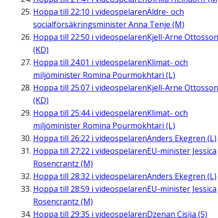
Hoppa till
22:10
i videospelaren
Äldre- och
socialförsäkringsminister Anna Tenje (M)
Hoppa till
22:50
i videospelaren
Kjell-Arne Ottosso
(KD)
Hoppa till
24:01
i videospelaren
Klimat- och
miljöminister Romina Pourmokhtari (L)
Hoppa till
25:07
i videospelaren
Kjell-Arne Ottosso
(KD)
Hoppa till
25:44
i videospelaren
Klimat- och
miljöminister Romina Pourmokhtari (L)
Hoppa till
26:22
i videospelaren
Anders Ekegren (L)
Hoppa till
27:22
i videospelaren
EU-minister Jessica
Rosencrantz (M)
Hoppa till
28:32
i videospelaren
Anders Ekegren (L)
Hoppa till
28:59
i videospelaren
EU-minister Jessica
Rosencrantz (M)
Hoppa till
29:35
i videospelaren
Dzenan Cisija (S)