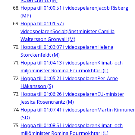
Rosencrantz (M)
Hoppa till
01:00:51
i videospelaren
Jacob Risberg
(MP)
Hoppa till
01:01:57
i
videospelaren
Socialtjänstminister Camilla
Waltersson Grönvall (M)
Hoppa till
01:03:07
i videospelaren
Helena
Storckenfeldt (M)
Hoppa till
01:04:13
i videospelaren
Klimat- och
miljöminister Romina Pourmokhtari (L)
Hoppa till
01:05:21
i videospelaren
Per-Arne
Håkansson (S)
Hoppa till
01:06:26
i videospelaren
EU-minister
Jessica Rosencrantz (M)
Hoppa till
01:07:41
i videospelaren
Martin Kinnune
(SD)
Hoppa till
01:08:51
i videospelaren
Klimat- och
miljöminister Romina Pourmokhtari (L)