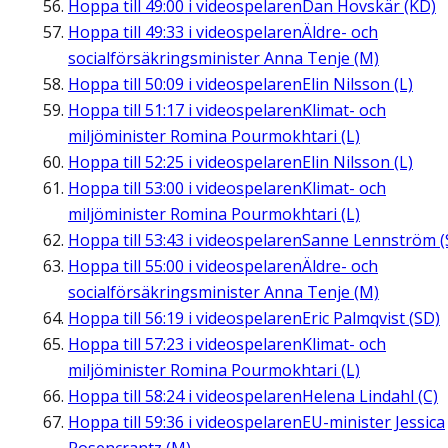
Hoppa till
49:00
i videospelaren
Dan Hovskär (KD)
Hoppa till
49:33
i videospelaren
Äldre- och
socialförsäkringsminister Anna Tenje (M)
Hoppa till
50:09
i videospelaren
Elin Nilsson (L)
Hoppa till
51:17
i videospelaren
Klimat- och
miljöminister Romina Pourmokhtari (L)
Hoppa till
52:25
i videospelaren
Elin Nilsson (L)
Hoppa till
53:00
i videospelaren
Klimat- och
miljöminister Romina Pourmokhtari (L)
Hoppa till
53:43
i videospelaren
Sanne Lennström (
Hoppa till
55:00
i videospelaren
Äldre- och
socialförsäkringsminister Anna Tenje (M)
Hoppa till
56:19
i videospelaren
Eric Palmqvist (SD)
Hoppa till
57:23
i videospelaren
Klimat- och
miljöminister Romina Pourmokhtari (L)
Hoppa till
58:24
i videospelaren
Helena Lindahl (C)
Hoppa till
59:36
i videospelaren
EU-minister Jessica