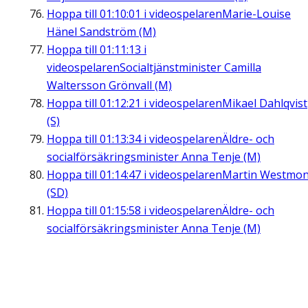
Hoppa till
01:10:01
i videospelaren
Marie-Louise
Hänel Sandström (M)
Hoppa till
01:11:13
i
videospelaren
Socialtjänstminister Camilla
Waltersson Grönvall (M)
Hoppa till
01:12:21
i videospelaren
Mikael Dahlqvist
(S)
Hoppa till
01:13:34
i videospelaren
Äldre- och
socialförsäkringsminister Anna Tenje (M)
Hoppa till
01:14:47
i videospelaren
Martin Westmon
(SD)
Hoppa till
01:15:58
i videospelaren
Äldre- och
socialförsäkringsminister Anna Tenje (M)