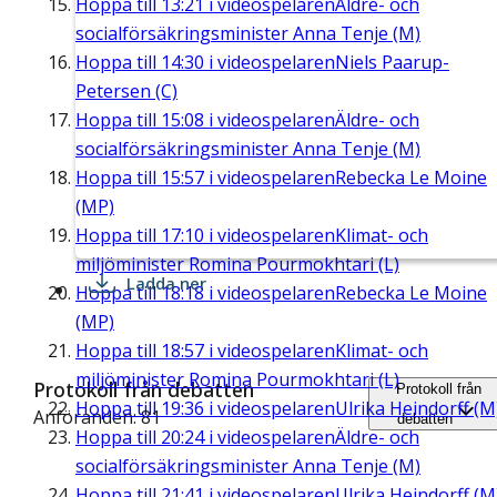
Hoppa till
13:21
i videospelaren
Äldre- och
socialförsäkringsminister Anna Tenje (M)
Hoppa till
14:30
i videospelaren
Niels Paarup-
Petersen (C)
Hoppa till
15:08
i videospelaren
Äldre- och
socialförsäkringsminister Anna Tenje (M)
Hoppa till
15:57
i videospelaren
Rebecka Le Moine
(MP)
Hoppa till
17:10
i videospelaren
Klimat- och
miljöminister Romina Pourmokhtari (L)
Ladda ner
Hoppa till
18:18
i videospelaren
Rebecka Le Moine
(MP)
Hoppa till
18:57
i videospelaren
Klimat- och
miljöminister Romina Pourmokhtari (L)
Protokoll från debatten
Protokoll från
Hoppa till
19:36
i videospelaren
Ulrika Heindorff (M
Anföranden: 81
debatten
Hoppa till
20:24
i videospelaren
Äldre- och
socialförsäkringsminister Anna Tenje (M)
Hoppa till
21:41
i videospelaren
Ulrika Heindorff (M