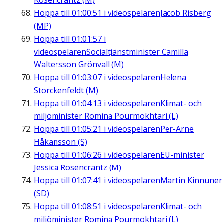
Rosencrantz (M)
Hoppa till
01:00:51
i videospelaren
Jacob Risberg
(MP)
Hoppa till
01:01:57
i
videospelaren
Socialtjänstminister Camilla
Waltersson Grönvall (M)
Hoppa till
01:03:07
i videospelaren
Helena
Storckenfeldt (M)
Hoppa till
01:04:13
i videospelaren
Klimat- och
miljöminister Romina Pourmokhtari (L)
Hoppa till
01:05:21
i videospelaren
Per-Arne
Håkansson (S)
Hoppa till
01:06:26
i videospelaren
EU-minister
Jessica Rosencrantz (M)
Hoppa till
01:07:41
i videospelaren
Martin Kinnune
(SD)
Hoppa till
01:08:51
i videospelaren
Klimat- och
miljöminister Romina Pourmokhtari (L)