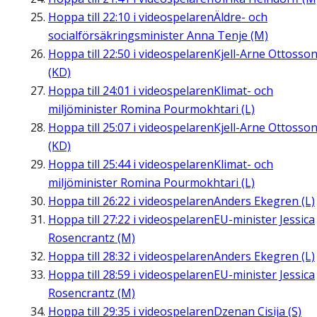
Hoppa till
22:10
i videospelaren
Äldre- och
socialförsäkringsminister Anna Tenje (M)
Hoppa till
22:50
i videospelaren
Kjell-Arne Ottosso
(KD)
Hoppa till
24:01
i videospelaren
Klimat- och
miljöminister Romina Pourmokhtari (L)
Hoppa till
25:07
i videospelaren
Kjell-Arne Ottosso
(KD)
Hoppa till
25:44
i videospelaren
Klimat- och
miljöminister Romina Pourmokhtari (L)
Hoppa till
26:22
i videospelaren
Anders Ekegren (L)
Hoppa till
27:22
i videospelaren
EU-minister Jessica
Rosencrantz (M)
Hoppa till
28:32
i videospelaren
Anders Ekegren (L)
Hoppa till
28:59
i videospelaren
EU-minister Jessica
Rosencrantz (M)
Hoppa till
29:35
i videospelaren
Dzenan Cisija (S)