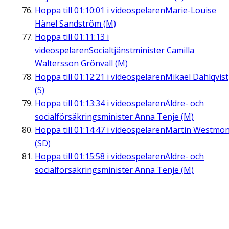
Hoppa till
01:10:01
i videospelaren
Marie-Louise
Hänel Sandström (M)
Hoppa till
01:11:13
i
videospelaren
Socialtjänstminister Camilla
Waltersson Grönvall (M)
Hoppa till
01:12:21
i videospelaren
Mikael Dahlqvist
(S)
Hoppa till
01:13:34
i videospelaren
Äldre- och
socialförsäkringsminister Anna Tenje (M)
Hoppa till
01:14:47
i videospelaren
Martin Westmon
(SD)
Hoppa till
01:15:58
i videospelaren
Äldre- och
socialförsäkringsminister Anna Tenje (M)