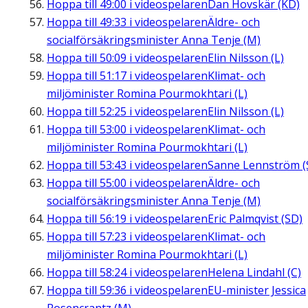
Hoppa till
49:00
i videospelaren
Dan Hovskär (KD)
Hoppa till
49:33
i videospelaren
Äldre- och
socialförsäkringsminister Anna Tenje (M)
Hoppa till
50:09
i videospelaren
Elin Nilsson (L)
Hoppa till
51:17
i videospelaren
Klimat- och
miljöminister Romina Pourmokhtari (L)
Hoppa till
52:25
i videospelaren
Elin Nilsson (L)
Hoppa till
53:00
i videospelaren
Klimat- och
miljöminister Romina Pourmokhtari (L)
Hoppa till
53:43
i videospelaren
Sanne Lennström (
Hoppa till
55:00
i videospelaren
Äldre- och
socialförsäkringsminister Anna Tenje (M)
Hoppa till
56:19
i videospelaren
Eric Palmqvist (SD)
Hoppa till
57:23
i videospelaren
Klimat- och
miljöminister Romina Pourmokhtari (L)
Hoppa till
58:24
i videospelaren
Helena Lindahl (C)
Hoppa till
59:36
i videospelaren
EU-minister Jessica