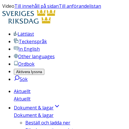
Video
Till innehåll på sidan
Till anförandelistan
Lättläst
Teckenspråk
In English
Other languages
Ordbok
Aktivera lyssna
Sök
Aktuellt
Aktuellt
Dokument & lagar
Dokument & lagar
Beställ och ladda ner