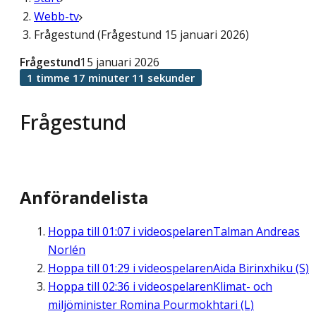
Webb-tv
Frågestund (Frågestund 15 januari 2026)
Frågestund
15 januari 2026
1 timme 17 minuter 11 sekunder
Frågestund
Anförandelista
Hoppa till
01:07
i videospelaren
Talman Andreas
Norlén
Hoppa till
01:29
i videospelaren
Aida Birinxhiku (S)
Hoppa till
02:36
i videospelaren
Klimat- och
miljöminister Romina Pourmokhtari (L)