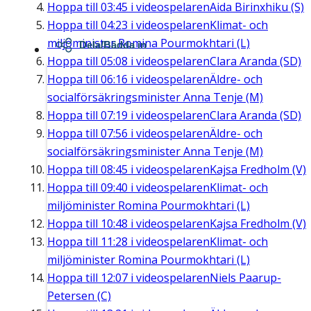
Hoppa till
03:45
i videospelaren
Aida Birinxhiku (S)
Hoppa till
04:23
i videospelaren
Klimat- och
miljöminister Romina Pourmokhtari (L)
Dela/Bädda in
Hoppa till
05:08
i videospelaren
Clara Aranda (SD)
Hoppa till
06:16
i videospelaren
Äldre- och
socialförsäkringsminister Anna Tenje (M)
Hoppa till
07:19
i videospelaren
Clara Aranda (SD)
Hoppa till
07:56
i videospelaren
Äldre- och
socialförsäkringsminister Anna Tenje (M)
Hoppa till
08:45
i videospelaren
Kajsa Fredholm (V)
Hoppa till
09:40
i videospelaren
Klimat- och
miljöminister Romina Pourmokhtari (L)
Hoppa till
10:48
i videospelaren
Kajsa Fredholm (V)
Hoppa till
11:28
i videospelaren
Klimat- och
miljöminister Romina Pourmokhtari (L)
Hoppa till
12:07
i videospelaren
Niels Paarup-
Petersen (C)