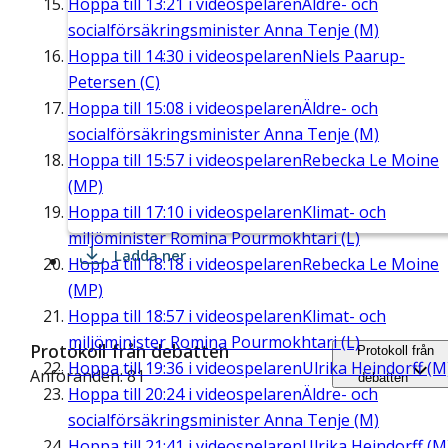
Hoppa till
13:21
i videospelaren
Äldre- och
socialförsäkringsminister Anna Tenje (M)
Hoppa till
14:30
i videospelaren
Niels Paarup-
Petersen (C)
Hoppa till
15:08
i videospelaren
Äldre- och
socialförsäkringsminister Anna Tenje (M)
Hoppa till
15:57
i videospelaren
Rebecka Le Moine
(MP)
Hoppa till
17:10
i videospelaren
Klimat- och
miljöminister Romina Pourmokhtari (L)
Ladda ner
Hoppa till
18:18
i videospelaren
Rebecka Le Moine
(MP)
Hoppa till
18:57
i videospelaren
Klimat- och
miljöminister Romina Pourmokhtari (L)
Protokoll från debatten
Protokoll från
Hoppa till
19:36
i videospelaren
Ulrika Heindorff (M
Anföranden: 81
debatten
Hoppa till
20:24
i videospelaren
Äldre- och
socialförsäkringsminister Anna Tenje (M)
Hoppa till
21:41
i videospelaren
Ulrika Heindorff (M