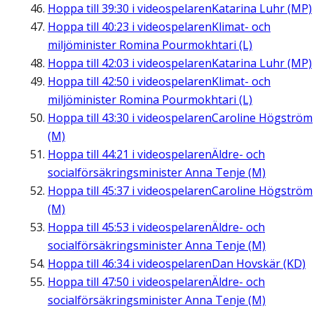
Hoppa till
39:30
i videospelaren
Katarina Luhr (MP)
Hoppa till
40:23
i videospelaren
Klimat- och
miljöminister Romina Pourmokhtari (L)
Hoppa till
42:03
i videospelaren
Katarina Luhr (MP)
Hoppa till
42:50
i videospelaren
Klimat- och
miljöminister Romina Pourmokhtari (L)
Hoppa till
43:30
i videospelaren
Caroline Högström
(M)
Hoppa till
44:21
i videospelaren
Äldre- och
socialförsäkringsminister Anna Tenje (M)
Hoppa till
45:37
i videospelaren
Caroline Högström
(M)
Hoppa till
45:53
i videospelaren
Äldre- och
socialförsäkringsminister Anna Tenje (M)
Hoppa till
46:34
i videospelaren
Dan Hovskär (KD)
Hoppa till
47:50
i videospelaren
Äldre- och
socialförsäkringsminister Anna Tenje (M)