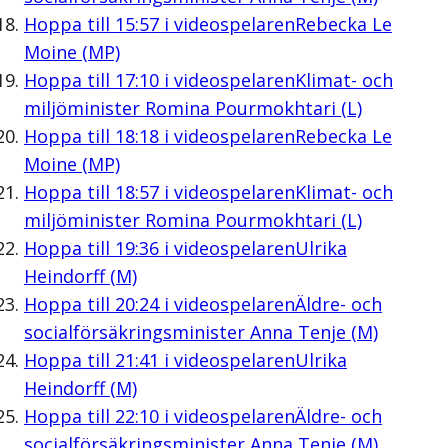
Hoppa till
15:57
i videospelaren
Rebecka Le
Moine (MP)
Hoppa till
17:10
i videospelaren
Klimat- och
miljöminister Romina Pourmokhtari (L)
Hoppa till
18:18
i videospelaren
Rebecka Le
Moine (MP)
Hoppa till
18:57
i videospelaren
Klimat- och
miljöminister Romina Pourmokhtari (L)
Hoppa till
19:36
i videospelaren
Ulrika
Heindorff (M)
Hoppa till
20:24
i videospelaren
Äldre- och
socialförsäkringsminister Anna Tenje (M)
Hoppa till
21:41
i videospelaren
Ulrika
Heindorff (M)
Hoppa till
22:10
i videospelaren
Äldre- och
socialförsäkringsminister Anna Tenje (M)