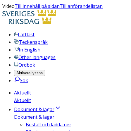
Video
Till innehåll på sidan
Till anförandelistan
Lättläst
Teckenspråk
In English
Other languages
Ordbok
Aktivera lyssna
Sök
Aktuellt
Aktuellt
Dokument & lagar
Dokument & lagar
Beställ och ladda ner