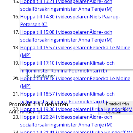
Hoppa till
13:21
i videospelaren
Äldre- och
socialförsäkringsminister Anna Tenje (M)
Hoppa till
14:30
i videospelaren
Niels Paarup-
Petersen (C)
Hoppa till
15:08
i videospelaren
Äldre- och
socialförsäkringsminister Anna Tenje (M)
Hoppa till
15:57
i videospelaren
Rebecka Le Moine
(MP)
Hoppa till
17:10
i videospelaren
Klimat- och
miljöminister Romina Pourmokhtari (L)
Ladda ner
Hoppa till
18:18
i videospelaren
Rebecka Le Moine
(MP)
Hoppa till
18:57
i videospelaren
Klimat- och
miljöminister Romina Pourmokhtari (L)
Protokoll från debatten
Protokoll från
Hoppa till
19:36
i videospelaren
Ulrika Heindorff (M
Anföranden: 81
debatten
Hoppa till
20:24
i videospelaren
Äldre- och
socialförsäkringsminister Anna Tenje (M)
Hoppa till
21:41
i videospelaren
Ulrika Heindorff (M