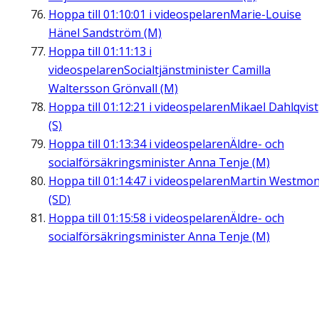
Hoppa till
01:10:01
i videospelaren
Marie-Louise
Hänel Sandström (M)
Hoppa till
01:11:13
i
videospelaren
Socialtjänstminister Camilla
Waltersson Grönvall (M)
Hoppa till
01:12:21
i videospelaren
Mikael Dahlqvist
(S)
Hoppa till
01:13:34
i videospelaren
Äldre- och
socialförsäkringsminister Anna Tenje (M)
Hoppa till
01:14:47
i videospelaren
Martin Westmon
(SD)
Hoppa till
01:15:58
i videospelaren
Äldre- och
socialförsäkringsminister Anna Tenje (M)