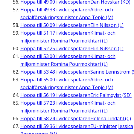
Hoppa till
49:00
i videospelaren
Dan Hovskär (KD)
Hoppa till
49:33
i videospelaren
Äldre- och
socialförsäkringsminister Anna Tenje (M)
Hoppa till
50:09
i videospelaren
Elin Nilsson (L)
Hoppa till
51:17
i videospelaren
Klimat- och
miljöminister Romina Pourmokhtari (L)
Hoppa till
52:25
i videospelaren
Elin Nilsson (L)
Hoppa till
53:00
i videospelaren
Klimat- och
miljöminister Romina Pourmokhtari (L)
Hoppa till
53:43
i videospelaren
Sanne Lennström (
Hoppa till
55:00
i videospelaren
Äldre- och
socialförsäkringsminister Anna Tenje (M)
Hoppa till
56:19
i videospelaren
Eric Palmqvist (SD)
Hoppa till
57:23
i videospelaren
Klimat- och
miljöminister Romina Pourmokhtari (L)
Hoppa till
58:24
i videospelaren
Helena Lindahl (C)
Hoppa till
59:36
i videospelaren
EU-minister Jessica