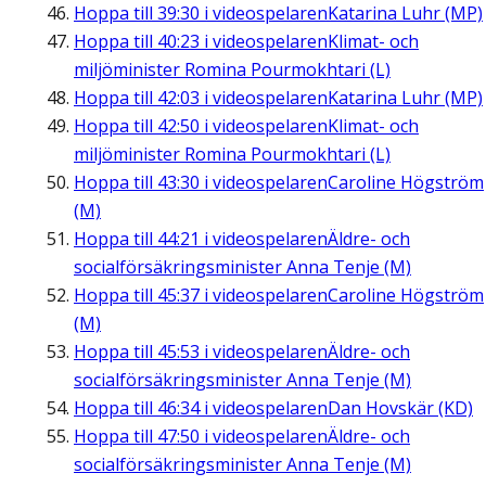
Hoppa till
39:30
i videospelaren
Katarina Luhr (MP)
Hoppa till
40:23
i videospelaren
Klimat- och
miljöminister Romina Pourmokhtari (L)
Hoppa till
42:03
i videospelaren
Katarina Luhr (MP)
Hoppa till
42:50
i videospelaren
Klimat- och
miljöminister Romina Pourmokhtari (L)
Hoppa till
43:30
i videospelaren
Caroline Högström
(M)
Hoppa till
44:21
i videospelaren
Äldre- och
socialförsäkringsminister Anna Tenje (M)
Hoppa till
45:37
i videospelaren
Caroline Högström
(M)
Hoppa till
45:53
i videospelaren
Äldre- och
socialförsäkringsminister Anna Tenje (M)
Hoppa till
46:34
i videospelaren
Dan Hovskär (KD)
Hoppa till
47:50
i videospelaren
Äldre- och
socialförsäkringsminister Anna Tenje (M)