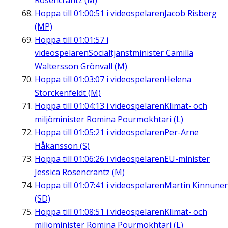
Rosencrantz (M)
Hoppa till
01:00:51
i videospelaren
Jacob Risberg
(MP)
Hoppa till
01:01:57
i
videospelaren
Socialtjänstminister Camilla
Waltersson Grönvall (M)
Hoppa till
01:03:07
i videospelaren
Helena
Storckenfeldt (M)
Hoppa till
01:04:13
i videospelaren
Klimat- och
miljöminister Romina Pourmokhtari (L)
Hoppa till
01:05:21
i videospelaren
Per-Arne
Håkansson (S)
Hoppa till
01:06:26
i videospelaren
EU-minister
Jessica Rosencrantz (M)
Hoppa till
01:07:41
i videospelaren
Martin Kinnune
(SD)
Hoppa till
01:08:51
i videospelaren
Klimat- och
miljöminister Romina Pourmokhtari (L)