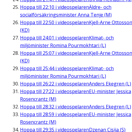
Hoppa till
22:10
i videospelaren
Äldre- och
socialförsäkringsminister Anna Tenje (M)
Hoppa till
22:50
i videospelaren
Kjell-Arne Ottosso
(KD)
Hoppa till
24:01
i videospelaren
Klimat- och
miljöminister Romina Pourmokhtari (L)
Hoppa till
25:07
i videospelaren
Kjell-Arne Ottosso
(KD)
Hoppa till
25:44
i videospelaren
Klimat- och
miljöminister Romina Pourmokhtari (L)
Hoppa till
26:22
i videospelaren
Anders Ekegren (L)
Hoppa till
27:22
i videospelaren
EU-minister Jessica
Rosencrantz (M)
Hoppa till
28:32
i videospelaren
Anders Ekegren (L)
Hoppa till
28:59
i videospelaren
EU-minister Jessica
Rosencrantz (M)
Hoppa till
29:35
i videospelaren
Dzenan Cisija (S)