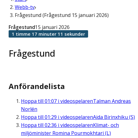
Webb-tv
Frågestund (Frågestund 15 januari 2026)
Frågestund
15 januari 2026
1 timme 17 minuter 11 sekunder
Frågestund
Anförandelista
Hoppa till
01:07
i videospelaren
Talman Andreas
Norlén
Hoppa till
01:29
i videospelaren
Aida Birinxhiku (S)
Hoppa till
02:36
i videospelaren
Klimat- och
miljöminister Romina Pourmokhtari (L)