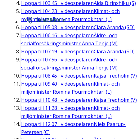
Hoppa till
03:45
i videospelaren
Aida Birinxhiku (S)
Hoppa till
04:23
i videospelaren
Klimat- och
miljöminister Romina Pourmokhtari (L)
Dela/Bädda in
Hoppa till
05:08
i videospelaren
Clara Aranda (SD)
Hoppa till
06:16
i videospelaren
Äldre- och
socialförsäkringsminister Anna Tenje (M)
Hoppa till
07:19
i videospelaren
Clara Aranda (SD)
Hoppa till
07:56
i videospelaren
Äldre- och
socialförsäkringsminister Anna Tenje (M)
Hoppa till
08:45
i videospelaren
Kajsa Fredholm (V)
Hoppa till
09:40
i videospelaren
Klimat- och
miljöminister Romina Pourmokhtari (L)
Hoppa till
10:48
i videospelaren
Kajsa Fredholm (V)
Hoppa till
11:28
i videospelaren
Klimat- och
miljöminister Romina Pourmokhtari (L)
Hoppa till
12:07
i videospelaren
Niels Paarup-
Petersen (C)