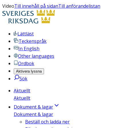
Video
Till innehåll på sidan
Till anförandelistan
Lättläst
Teckenspråk
In English
Other languages
Ordbok
Aktivera lyssna
Sök
Aktuellt
Aktuellt
Dokument & lagar
Dokument & lagar
Beställ och ladda ner