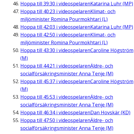
Hoppa till
39:30
i videospelaren
Katarina Luhr (MP)
Hoppa till
40:23
i videospelaren
Klimat- och
miljöminister Romina Pourmokhtari (L)
Hoppa till
42:03
i videospelaren
Katarina Luhr (MP)
Hoppa till
42:50
i videospelaren
Klimat- och
miljöminister Romina Pourmokhtari (L)
Hoppa till
43:30
i videospelaren
Caroline Högström
(M)
Hoppa till
44:21
i videospelaren
Äldre- och
socialförsäkringsminister Anna Tenje (M)
Hoppa till
45:37
i videospelaren
Caroline Högström
(M)
Hoppa till
45:53
i videospelaren
Äldre- och
socialförsäkringsminister Anna Tenje (M)
Hoppa till
46:34
i videospelaren
Dan Hovskär (KD)
Hoppa till
47:50
i videospelaren
Äldre- och
socialförsäkringsminister Anna Tenje (M)