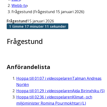
Webb-tv
Frågestund (Frågestund 15 januari 2026)
Frågestund
15 januari 2026
1 timme 17 minuter 11 sekunder
Frågestund
Anförandelista
Hoppa till
01:07
i videospelaren
Talman Andreas
Norlén
Hoppa till
01:29
i videospelaren
Aida Birinxhiku (S)
Hoppa till
02:36
i videospelaren
Klimat- och
miljöminister Romina Pourmokhtari (L)