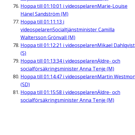
Hoppa till
01:10:01
i videospelaren
Marie-Louise
Hänel Sandström (M)
Hoppa till
01:11:13
i
videospelaren
Socialtjänstminister Camilla
Waltersson Grönvall (M)
Hoppa till
01:12:21
i videospelaren
Mikael Dahlqvist
(S)
Hoppa till
01:13:34
i videospelaren
Äldre- och
socialförsäkringsminister Anna Tenje (M)
Hoppa till
01:14:47
i videospelaren
Martin Westmon
(SD)
Hoppa till
01:15:58
i videospelaren
Äldre- och
socialförsäkringsminister Anna Tenje (M)