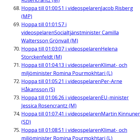
Rosencrantz (M)
Hoppa till
01:00:51
i videospelaren
Jacob Risberg
(MP)
Hoppa till
01:01:57
i
videospelaren
Socialtjänstminister Camilla
Waltersson Grönvall (M)
Hoppa till
01:03:07
i videospelaren
Helena
Storckenfeldt (M)
Hoppa till
01:04:13
i videospelaren
Klimat- och
miljöminister Romina Pourmokhtari (L)
Hoppa till
01:05:21
i videospelaren
Per-Arne
Håkansson (S)
Hoppa till
01:06:26
i videospelaren
EU-minister
Jessica Rosencrantz (M)
Hoppa till
01:07:41
i videospelaren
Martin Kinnune
(SD)
Hoppa till
01:08:51
i videospelaren
Klimat- och
miljöminister Romina Pourmokhtari (L)