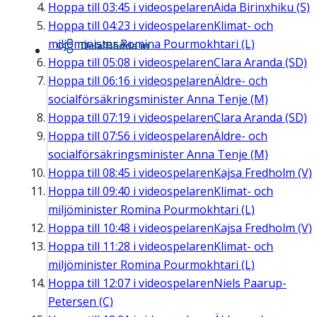
Hoppa till
03:45
i videospelaren
Aida Birinxhiku (S)
Hoppa till
04:23
i videospelaren
Klimat- och
miljöminister Romina Pourmokhtari (L)
Dela/Bädda in
Hoppa till
05:08
i videospelaren
Clara Aranda (SD)
Hoppa till
06:16
i videospelaren
Äldre- och
socialförsäkringsminister Anna Tenje (M)
Hoppa till
07:19
i videospelaren
Clara Aranda (SD)
Hoppa till
07:56
i videospelaren
Äldre- och
socialförsäkringsminister Anna Tenje (M)
Hoppa till
08:45
i videospelaren
Kajsa Fredholm (V)
Hoppa till
09:40
i videospelaren
Klimat- och
miljöminister Romina Pourmokhtari (L)
Hoppa till
10:48
i videospelaren
Kajsa Fredholm (V)
Hoppa till
11:28
i videospelaren
Klimat- och
miljöminister Romina Pourmokhtari (L)
Hoppa till
12:07
i videospelaren
Niels Paarup-
Petersen (C)