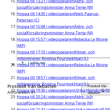
Hoppa till
13:21
i videospelaren
Äldre- och
socialförsäkringsminister Anna Tenje (M)
Hoppa till
14:30
i videospelaren
Niels Paarup-
Petersen (C)
Hoppa till
15:08
i videospelaren
Äldre- och
socialförsäkringsminister Anna Tenje (M)
Hoppa till
15:57
i videospelaren
Rebecka Le Moine
(MP)
Hoppa till
17:10
i videospelaren
Klimat- och
miljöminister Romina Pourmokhtari (L)
Ladda ner
Hoppa till
18:18
i videospelaren
Rebecka Le Moine
(MP)
Hoppa till
18:57
i videospelaren
Klimat- och
miljöminister Romina Pourmokhtari (L)
Protokoll från debatten
Protokoll från
Hoppa till
19:36
i videospelaren
Ulrika Heindorff (M
Anföranden: 81
debatten
Hoppa till
20:24
i videospelaren
Äldre- och
socialförsäkringsminister Anna Tenje (M)
Hoppa till
21:41
i videospelaren
Ulrika Heindorff (M