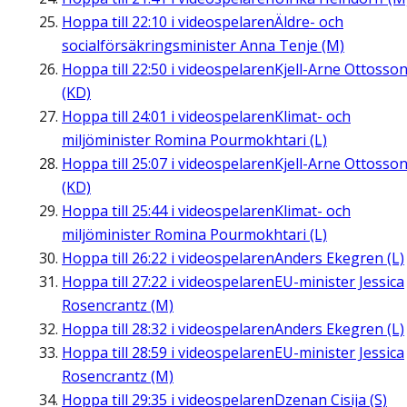
Hoppa till
22:10
i videospelaren
Äldre- och
socialförsäkringsminister Anna Tenje (M)
Hoppa till
22:50
i videospelaren
Kjell-Arne Ottosso
(KD)
Hoppa till
24:01
i videospelaren
Klimat- och
miljöminister Romina Pourmokhtari (L)
Hoppa till
25:07
i videospelaren
Kjell-Arne Ottosso
(KD)
Hoppa till
25:44
i videospelaren
Klimat- och
miljöminister Romina Pourmokhtari (L)
Hoppa till
26:22
i videospelaren
Anders Ekegren (L)
Hoppa till
27:22
i videospelaren
EU-minister Jessica
Rosencrantz (M)
Hoppa till
28:32
i videospelaren
Anders Ekegren (L)
Hoppa till
28:59
i videospelaren
EU-minister Jessica
Rosencrantz (M)
Hoppa till
29:35
i videospelaren
Dzenan Cisija (S)