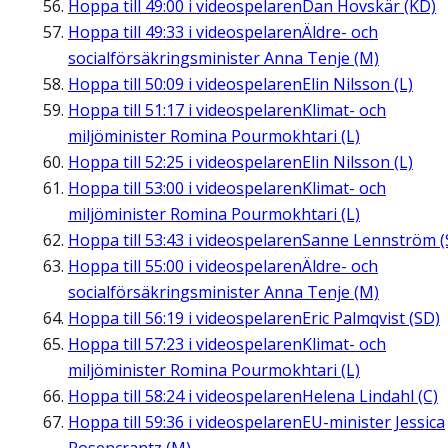
Hoppa till
49:00
i videospelaren
Dan Hovskär (KD)
Hoppa till
49:33
i videospelaren
Äldre- och
socialförsäkringsminister Anna Tenje (M)
Hoppa till
50:09
i videospelaren
Elin Nilsson (L)
Hoppa till
51:17
i videospelaren
Klimat- och
miljöminister Romina Pourmokhtari (L)
Hoppa till
52:25
i videospelaren
Elin Nilsson (L)
Hoppa till
53:00
i videospelaren
Klimat- och
miljöminister Romina Pourmokhtari (L)
Hoppa till
53:43
i videospelaren
Sanne Lennström (
Hoppa till
55:00
i videospelaren
Äldre- och
socialförsäkringsminister Anna Tenje (M)
Hoppa till
56:19
i videospelaren
Eric Palmqvist (SD)
Hoppa till
57:23
i videospelaren
Klimat- och
miljöminister Romina Pourmokhtari (L)
Hoppa till
58:24
i videospelaren
Helena Lindahl (C)
Hoppa till
59:36
i videospelaren
EU-minister Jessica