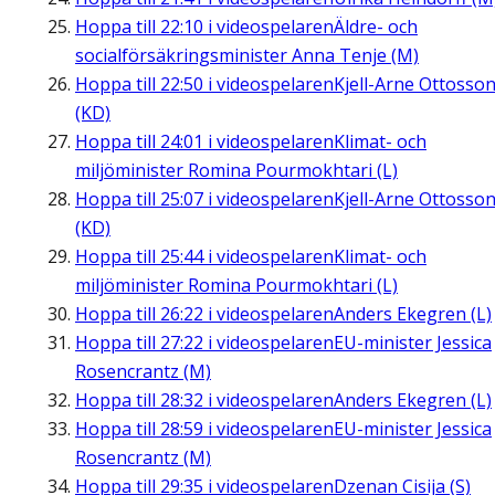
Hoppa till
22:10
i videospelaren
Äldre- och
socialförsäkringsminister Anna Tenje (M)
Hoppa till
22:50
i videospelaren
Kjell-Arne Ottosso
(KD)
Hoppa till
24:01
i videospelaren
Klimat- och
miljöminister Romina Pourmokhtari (L)
Hoppa till
25:07
i videospelaren
Kjell-Arne Ottosso
(KD)
Hoppa till
25:44
i videospelaren
Klimat- och
miljöminister Romina Pourmokhtari (L)
Hoppa till
26:22
i videospelaren
Anders Ekegren (L)
Hoppa till
27:22
i videospelaren
EU-minister Jessica
Rosencrantz (M)
Hoppa till
28:32
i videospelaren
Anders Ekegren (L)
Hoppa till
28:59
i videospelaren
EU-minister Jessica
Rosencrantz (M)
Hoppa till
29:35
i videospelaren
Dzenan Cisija (S)