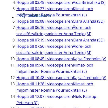
Hoppa till
03:45
i videospelaren
Aida Birinxhiku (S)
Hoppa till
04:23
i videospelaren
Klimat- och
miljöminister Romina Pourmokhtari (L)
Dela/Bädda in
Hoppa till
05:08
i videospelaren
Clara Aranda (SD)
Hoppa till
06:16
i videospelaren
Äldre- och
socialförsäkringsminister Anna Tenje (M)
Hoppa till
07:19
i videospelaren
Clara Aranda (SD)
Hoppa till
07:56
i videospelaren
Äldre- och
socialförsäkringsminister Anna Tenje (M)
Hoppa till
08:45
i videospelaren
Kajsa Fredholm (V)
Hoppa till
09:40
i videospelaren
Klimat- och
miljöminister Romina Pourmokhtari (L)
Hoppa till
10:48
i videospelaren
Kajsa Fredholm (V)
Hoppa till
11:28
i videospelaren
Klimat- och
miljöminister Romina Pourmokhtari (L)
Hoppa till
12:07
i videospelaren
Niels Paarup-
Petersen (C)