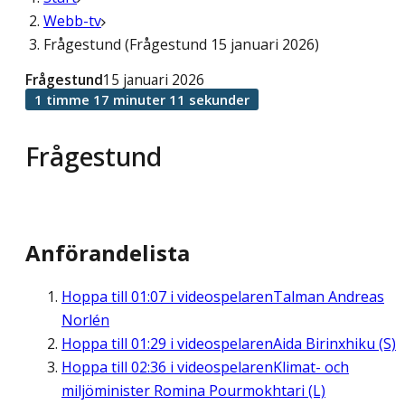
Webb-tv
Frågestund (Frågestund 15 januari 2026)
Frågestund
15 januari 2026
1 timme 17 minuter 11 sekunder
Frågestund
Anförandelista
Hoppa till
01:07
i videospelaren
Talman Andreas
Norlén
Hoppa till
01:29
i videospelaren
Aida Birinxhiku (S)
Hoppa till
02:36
i videospelaren
Klimat- och
miljöminister Romina Pourmokhtari (L)