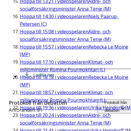
Hoppa till
13:21
i videospelaren
Äldre- och
socialförsäkringsminister Anna Tenje (M)
Hoppa till
14:30
i videospelaren
Niels Paarup-
Petersen (C)
Hoppa till
15:08
i videospelaren
Äldre- och
socialförsäkringsminister Anna Tenje (M)
Hoppa till
15:57
i videospelaren
Rebecka Le Moine
(MP)
Hoppa till
17:10
i videospelaren
Klimat- och
miljöminister Romina Pourmokhtari (L)
Ladda ner
Hoppa till
18:18
i videospelaren
Rebecka Le Moine
(MP)
Hoppa till
18:57
i videospelaren
Klimat- och
miljöminister Romina Pourmokhtari (L)
Protokoll från debatten
Protokoll från
Hoppa till
19:36
i videospelaren
Ulrika Heindorff (M
Anföranden: 81
debatten
Hoppa till
20:24
i videospelaren
Äldre- och
socialförsäkringsminister Anna Tenje (M)
Hoppa till
21:41
i videospelaren
Ulrika Heindorff (M