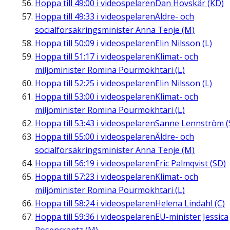
Hoppa till
49:00
i videospelaren
Dan Hovskär (KD)
Hoppa till
49:33
i videospelaren
Äldre- och
socialförsäkringsminister Anna Tenje (M)
Hoppa till
50:09
i videospelaren
Elin Nilsson (L)
Hoppa till
51:17
i videospelaren
Klimat- och
miljöminister Romina Pourmokhtari (L)
Hoppa till
52:25
i videospelaren
Elin Nilsson (L)
Hoppa till
53:00
i videospelaren
Klimat- och
miljöminister Romina Pourmokhtari (L)
Hoppa till
53:43
i videospelaren
Sanne Lennström (
Hoppa till
55:00
i videospelaren
Äldre- och
socialförsäkringsminister Anna Tenje (M)
Hoppa till
56:19
i videospelaren
Eric Palmqvist (SD)
Hoppa till
57:23
i videospelaren
Klimat- och
miljöminister Romina Pourmokhtari (L)
Hoppa till
58:24
i videospelaren
Helena Lindahl (C)
Hoppa till
59:36
i videospelaren
EU-minister Jessica