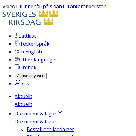
Video
Till innehåll på sidan
Till anförandelistan
Lättläst
Teckenspråk
In English
Other languages
Ordbok
Aktivera lyssna
Sök
Aktuellt
Aktuellt
Dokument & lagar
Dokument & lagar
Beställ och ladda ner