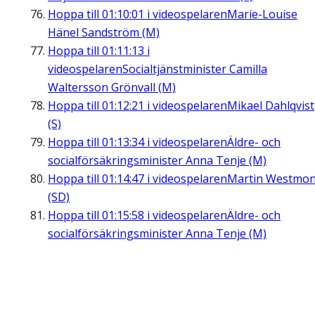
Hoppa till
01:10:01
i videospelaren
Marie-Louise
Hänel Sandström (M)
Hoppa till
01:11:13
i
videospelaren
Socialtjänstminister Camilla
Waltersson Grönvall (M)
Hoppa till
01:12:21
i videospelaren
Mikael Dahlqvist
(S)
Hoppa till
01:13:34
i videospelaren
Äldre- och
socialförsäkringsminister Anna Tenje (M)
Hoppa till
01:14:47
i videospelaren
Martin Westmon
(SD)
Hoppa till
01:15:58
i videospelaren
Äldre- och
socialförsäkringsminister Anna Tenje (M)