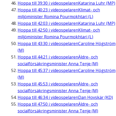
Hoppa till
39:30
i videospelaren
Katarina Luhr (MP)
Hoppa till
40:23
i videospelaren
Klimat- och
miljöminister Romina Pourmokhtari (L)
Hoppa till
42:03
i videospelaren
Katarina Luhr (MP)
Hoppa till
42:50
i videospelaren
Klimat- och
miljöminister Romina Pourmokhtari (L)
Hoppa till
43:30
i videospelaren
Caroline Högström
(M)
Hoppa till
44:21
i videospelaren
Äldre- och
socialförsäkringsminister Anna Tenje (M)
Hoppa till
45:37
i videospelaren
Caroline Högström
(M)
Hoppa till
45:53
i videospelaren
Äldre- och
socialförsäkringsminister Anna Tenje (M)
Hoppa till
46:34
i videospelaren
Dan Hovskär (KD)
Hoppa till
47:50
i videospelaren
Äldre- och
socialförsäkringsminister Anna Tenje (M)