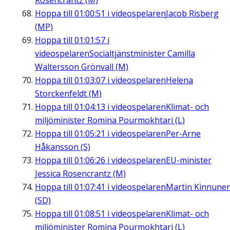
Rosencrantz (M)
Hoppa till
01:00:51
i videospelaren
Jacob Risberg
(MP)
Hoppa till
01:01:57
i
videospelaren
Socialtjänstminister Camilla
Waltersson Grönvall (M)
Hoppa till
01:03:07
i videospelaren
Helena
Storckenfeldt (M)
Hoppa till
01:04:13
i videospelaren
Klimat- och
miljöminister Romina Pourmokhtari (L)
Hoppa till
01:05:21
i videospelaren
Per-Arne
Håkansson (S)
Hoppa till
01:06:26
i videospelaren
EU-minister
Jessica Rosencrantz (M)
Hoppa till
01:07:41
i videospelaren
Martin Kinnune
(SD)
Hoppa till
01:08:51
i videospelaren
Klimat- och
miljöminister Romina Pourmokhtari (L)