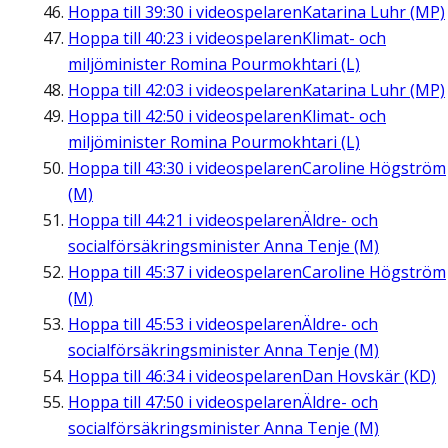
Hoppa till
39:30
i videospelaren
Katarina Luhr (MP)
Hoppa till
40:23
i videospelaren
Klimat- och
miljöminister Romina Pourmokhtari (L)
Hoppa till
42:03
i videospelaren
Katarina Luhr (MP)
Hoppa till
42:50
i videospelaren
Klimat- och
miljöminister Romina Pourmokhtari (L)
Hoppa till
43:30
i videospelaren
Caroline Högström
(M)
Hoppa till
44:21
i videospelaren
Äldre- och
socialförsäkringsminister Anna Tenje (M)
Hoppa till
45:37
i videospelaren
Caroline Högström
(M)
Hoppa till
45:53
i videospelaren
Äldre- och
socialförsäkringsminister Anna Tenje (M)
Hoppa till
46:34
i videospelaren
Dan Hovskär (KD)
Hoppa till
47:50
i videospelaren
Äldre- och
socialförsäkringsminister Anna Tenje (M)