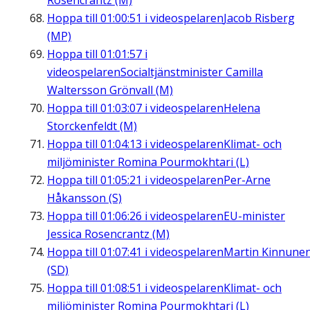
Rosencrantz (M)
Hoppa till
01:00:51
i videospelaren
Jacob Risberg
(MP)
Hoppa till
01:01:57
i
videospelaren
Socialtjänstminister Camilla
Waltersson Grönvall (M)
Hoppa till
01:03:07
i videospelaren
Helena
Storckenfeldt (M)
Hoppa till
01:04:13
i videospelaren
Klimat- och
miljöminister Romina Pourmokhtari (L)
Hoppa till
01:05:21
i videospelaren
Per-Arne
Håkansson (S)
Hoppa till
01:06:26
i videospelaren
EU-minister
Jessica Rosencrantz (M)
Hoppa till
01:07:41
i videospelaren
Martin Kinnune
(SD)
Hoppa till
01:08:51
i videospelaren
Klimat- och
miljöminister Romina Pourmokhtari (L)