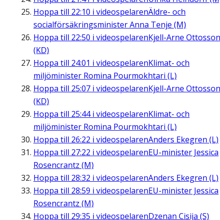
Hoppa till
22:10
i videospelaren
Äldre- och
socialförsäkringsminister Anna Tenje (M)
Hoppa till
22:50
i videospelaren
Kjell-Arne Ottosso
(KD)
Hoppa till
24:01
i videospelaren
Klimat- och
miljöminister Romina Pourmokhtari (L)
Hoppa till
25:07
i videospelaren
Kjell-Arne Ottosso
(KD)
Hoppa till
25:44
i videospelaren
Klimat- och
miljöminister Romina Pourmokhtari (L)
Hoppa till
26:22
i videospelaren
Anders Ekegren (L)
Hoppa till
27:22
i videospelaren
EU-minister Jessica
Rosencrantz (M)
Hoppa till
28:32
i videospelaren
Anders Ekegren (L)
Hoppa till
28:59
i videospelaren
EU-minister Jessica
Rosencrantz (M)
Hoppa till
29:35
i videospelaren
Dzenan Cisija (S)