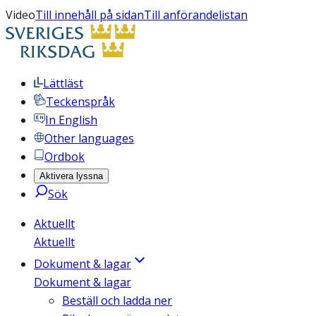
Video
Till innehåll på sidan
Till anförandelistan
Lättläst
Teckenspråk
In English
Other languages
Ordbok
Aktivera lyssna
Sök
Aktuellt
Aktuellt
Dokument & lagar
Dokument & lagar
Beställ och ladda ner