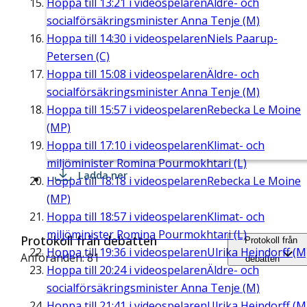
Hoppa till
13:21
i videospelaren
Äldre- och
socialförsäkringsminister Anna Tenje (M)
Hoppa till
14:30
i videospelaren
Niels Paarup-
Petersen (C)
Hoppa till
15:08
i videospelaren
Äldre- och
socialförsäkringsminister Anna Tenje (M)
Hoppa till
15:57
i videospelaren
Rebecka Le Moine
(MP)
Hoppa till
17:10
i videospelaren
Klimat- och
miljöminister Romina Pourmokhtari (L)
Ladda ner
Hoppa till
18:18
i videospelaren
Rebecka Le Moine
(MP)
Hoppa till
18:57
i videospelaren
Klimat- och
miljöminister Romina Pourmokhtari (L)
Protokoll från debatten
Protokoll från
Hoppa till
19:36
i videospelaren
Ulrika Heindorff (M
Anföranden: 81
debatten
Hoppa till
20:24
i videospelaren
Äldre- och
socialförsäkringsminister Anna Tenje (M)
Hoppa till
21:41
i videospelaren
Ulrika Heindorff (M