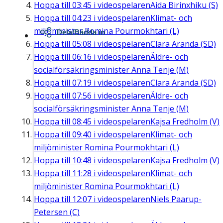
Hoppa till
03:45
i videospelaren
Aida Birinxhiku (S)
Hoppa till
04:23
i videospelaren
Klimat- och
miljöminister Romina Pourmokhtari (L)
Dela/Bädda in
Hoppa till
05:08
i videospelaren
Clara Aranda (SD)
Hoppa till
06:16
i videospelaren
Äldre- och
socialförsäkringsminister Anna Tenje (M)
Hoppa till
07:19
i videospelaren
Clara Aranda (SD)
Hoppa till
07:56
i videospelaren
Äldre- och
socialförsäkringsminister Anna Tenje (M)
Hoppa till
08:45
i videospelaren
Kajsa Fredholm (V)
Hoppa till
09:40
i videospelaren
Klimat- och
miljöminister Romina Pourmokhtari (L)
Hoppa till
10:48
i videospelaren
Kajsa Fredholm (V)
Hoppa till
11:28
i videospelaren
Klimat- och
miljöminister Romina Pourmokhtari (L)
Hoppa till
12:07
i videospelaren
Niels Paarup-
Petersen (C)