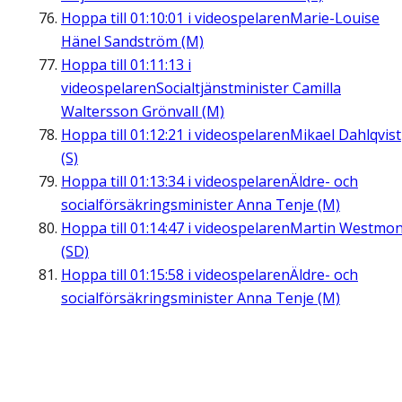
Hoppa till
01:10:01
i videospelaren
Marie-Louise
Hänel Sandström (M)
Hoppa till
01:11:13
i
videospelaren
Socialtjänstminister Camilla
Waltersson Grönvall (M)
Hoppa till
01:12:21
i videospelaren
Mikael Dahlqvist
(S)
Hoppa till
01:13:34
i videospelaren
Äldre- och
socialförsäkringsminister Anna Tenje (M)
Hoppa till
01:14:47
i videospelaren
Martin Westmon
(SD)
Hoppa till
01:15:58
i videospelaren
Äldre- och
socialförsäkringsminister Anna Tenje (M)