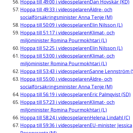
Hoppa till
49:00
i videospelaren
Dan Hovskär (KD)
Hoppa till
49:33
i videospelaren
Äldre- och
socialförsäkringsminister Anna Tenje (M)
Hoppa till
50:09
i videospelaren
Elin Nilsson (L)
Hoppa till
51:17
i videospelaren
Klimat- och
miljöminister Romina Pourmokhtari (L)
Hoppa till
52:25
i videospelaren
Elin Nilsson (L)
Hoppa till
53:00
i videospelaren
Klimat- och
miljöminister Romina Pourmokhtari (L)
Hoppa till
53:43
i videospelaren
Sanne Lennström (
Hoppa till
55:00
i videospelaren
Äldre- och
socialförsäkringsminister Anna Tenje (M)
Hoppa till
56:19
i videospelaren
Eric Palmqvist (SD)
Hoppa till
57:23
i videospelaren
Klimat- och
miljöminister Romina Pourmokhtari (L)
Hoppa till
58:24
i videospelaren
Helena Lindahl (C)
Hoppa till
59:36
i videospelaren
EU-minister Jessica