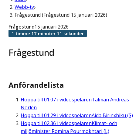
Webb-tv
Frågestund (Frågestund 15 januari 2026)
Frågestund
15 januari 2026
1 timme 17 minuter 11 sekunder
Frågestund
Anförandelista
Hoppa till
01:07
i videospelaren
Talman Andreas
Norlén
Hoppa till
01:29
i videospelaren
Aida Birinxhiku (S)
Hoppa till
02:36
i videospelaren
Klimat- och
miljöminister Romina Pourmokhtari (L)