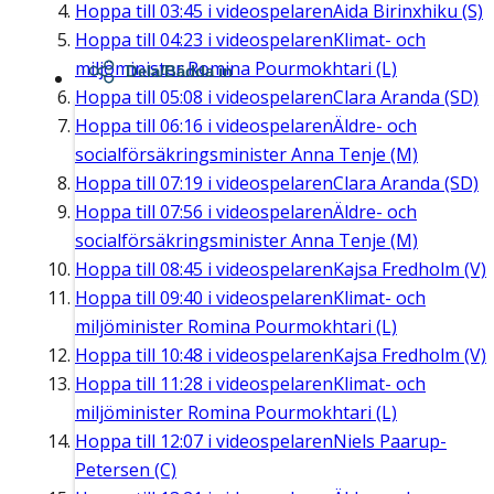
Hoppa till
03:45
i videospelaren
Aida Birinxhiku (S)
Hoppa till
04:23
i videospelaren
Klimat- och
miljöminister Romina Pourmokhtari (L)
Dela/Bädda in
Hoppa till
05:08
i videospelaren
Clara Aranda (SD)
Hoppa till
06:16
i videospelaren
Äldre- och
socialförsäkringsminister Anna Tenje (M)
Hoppa till
07:19
i videospelaren
Clara Aranda (SD)
Hoppa till
07:56
i videospelaren
Äldre- och
socialförsäkringsminister Anna Tenje (M)
Hoppa till
08:45
i videospelaren
Kajsa Fredholm (V)
Hoppa till
09:40
i videospelaren
Klimat- och
miljöminister Romina Pourmokhtari (L)
Hoppa till
10:48
i videospelaren
Kajsa Fredholm (V)
Hoppa till
11:28
i videospelaren
Klimat- och
miljöminister Romina Pourmokhtari (L)
Hoppa till
12:07
i videospelaren
Niels Paarup-
Petersen (C)