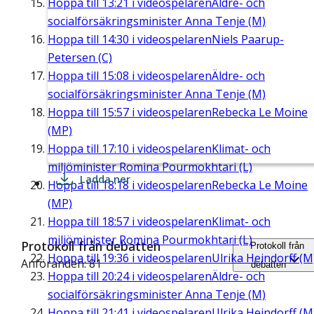
Hoppa till
13:21
i videospelaren
Äldre- och
socialförsäkringsminister Anna Tenje (M)
Hoppa till
14:30
i videospelaren
Niels Paarup-
Petersen (C)
Hoppa till
15:08
i videospelaren
Äldre- och
socialförsäkringsminister Anna Tenje (M)
Hoppa till
15:57
i videospelaren
Rebecka Le Moine
(MP)
Hoppa till
17:10
i videospelaren
Klimat- och
miljöminister Romina Pourmokhtari (L)
Ladda ner
Hoppa till
18:18
i videospelaren
Rebecka Le Moine
(MP)
Hoppa till
18:57
i videospelaren
Klimat- och
miljöminister Romina Pourmokhtari (L)
Protokoll från debatten
Protokoll från
Hoppa till
19:36
i videospelaren
Ulrika Heindorff (M
Anföranden: 81
debatten
Hoppa till
20:24
i videospelaren
Äldre- och
socialförsäkringsminister Anna Tenje (M)
Hoppa till
21:41
i videospelaren
Ulrika Heindorff (M