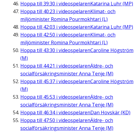
Hoppa till
39:30
i videospelaren
Katarina Luhr (MP)
Hoppa till
40:23
i videospelaren
Klimat- och
miljöminister Romina Pourmokhtari (L)
Hoppa till
42:03
i videospelaren
Katarina Luhr (MP)
Hoppa till
42:50
i videospelaren
Klimat- och
miljöminister Romina Pourmokhtari (L)
Hoppa till
43:30
i videospelaren
Caroline Högström
(M)
Hoppa till
44:21
i videospelaren
Äldre- och
socialförsäkringsminister Anna Tenje (M)
Hoppa till
45:37
i videospelaren
Caroline Högström
(M)
Hoppa till
45:53
i videospelaren
Äldre- och
socialförsäkringsminister Anna Tenje (M)
Hoppa till
46:34
i videospelaren
Dan Hovskär (KD)
Hoppa till
47:50
i videospelaren
Äldre- och
socialförsäkringsminister Anna Tenje (M)