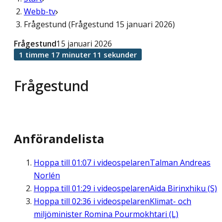
Webb-tv
Frågestund (Frågestund 15 januari 2026)
Frågestund
15 januari 2026
1 timme 17 minuter 11 sekunder
Frågestund
Anförandelista
Hoppa till
01:07
i videospelaren
Talman Andreas
Norlén
Hoppa till
01:29
i videospelaren
Aida Birinxhiku (S)
Hoppa till
02:36
i videospelaren
Klimat- och
miljöminister Romina Pourmokhtari (L)