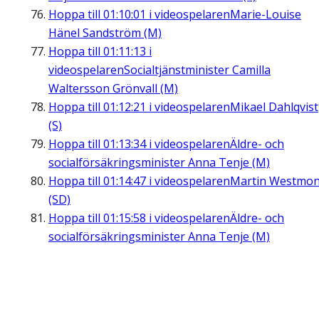
Hoppa till
01:10:01
i videospelaren
Marie-Louise
Hänel Sandström (M)
Hoppa till
01:11:13
i
videospelaren
Socialtjänstminister Camilla
Waltersson Grönvall (M)
Hoppa till
01:12:21
i videospelaren
Mikael Dahlqvist
(S)
Hoppa till
01:13:34
i videospelaren
Äldre- och
socialförsäkringsminister Anna Tenje (M)
Hoppa till
01:14:47
i videospelaren
Martin Westmon
(SD)
Hoppa till
01:15:58
i videospelaren
Äldre- och
socialförsäkringsminister Anna Tenje (M)