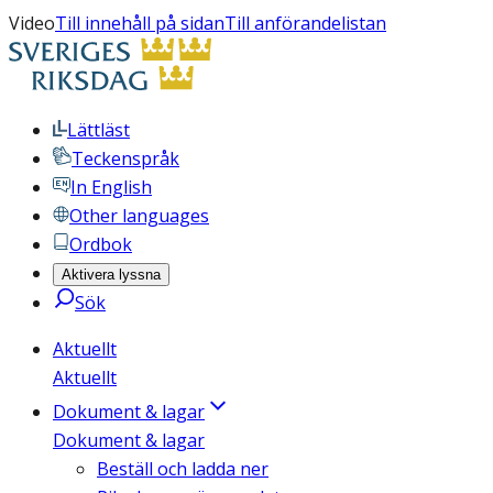
Video
Till innehåll på sidan
Till anförandelistan
Lättläst
Teckenspråk
In English
Other languages
Ordbok
Aktivera lyssna
Sök
Aktuellt
Aktuellt
Dokument & lagar
Dokument & lagar
Beställ och ladda ner