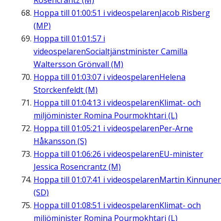
Rosencrantz (M)
Hoppa till
01:00:51
i videospelaren
Jacob Risberg
(MP)
Hoppa till
01:01:57
i
videospelaren
Socialtjänstminister Camilla
Waltersson Grönvall (M)
Hoppa till
01:03:07
i videospelaren
Helena
Storckenfeldt (M)
Hoppa till
01:04:13
i videospelaren
Klimat- och
miljöminister Romina Pourmokhtari (L)
Hoppa till
01:05:21
i videospelaren
Per-Arne
Håkansson (S)
Hoppa till
01:06:26
i videospelaren
EU-minister
Jessica Rosencrantz (M)
Hoppa till
01:07:41
i videospelaren
Martin Kinnune
(SD)
Hoppa till
01:08:51
i videospelaren
Klimat- och
miljöminister Romina Pourmokhtari (L)