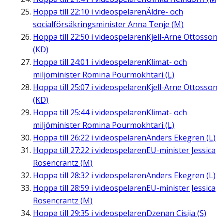
Hoppa till
22:10
i videospelaren
Äldre- och
socialförsäkringsminister Anna Tenje (M)
Hoppa till
22:50
i videospelaren
Kjell-Arne Ottosso
(KD)
Hoppa till
24:01
i videospelaren
Klimat- och
miljöminister Romina Pourmokhtari (L)
Hoppa till
25:07
i videospelaren
Kjell-Arne Ottosso
(KD)
Hoppa till
25:44
i videospelaren
Klimat- och
miljöminister Romina Pourmokhtari (L)
Hoppa till
26:22
i videospelaren
Anders Ekegren (L)
Hoppa till
27:22
i videospelaren
EU-minister Jessica
Rosencrantz (M)
Hoppa till
28:32
i videospelaren
Anders Ekegren (L)
Hoppa till
28:59
i videospelaren
EU-minister Jessica
Rosencrantz (M)
Hoppa till
29:35
i videospelaren
Dzenan Cisija (S)