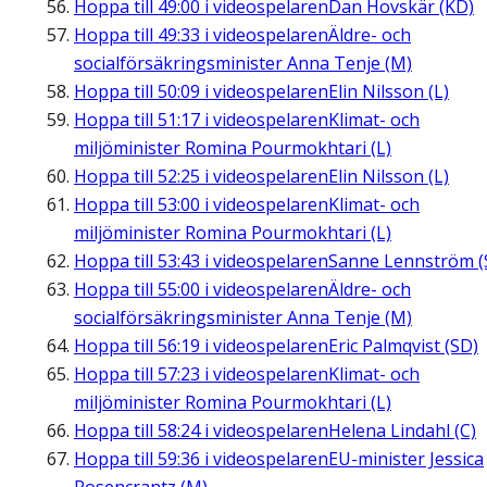
Hoppa till
49:00
i videospelaren
Dan Hovskär (KD)
Hoppa till
49:33
i videospelaren
Äldre- och
socialförsäkringsminister Anna Tenje (M)
Hoppa till
50:09
i videospelaren
Elin Nilsson (L)
Hoppa till
51:17
i videospelaren
Klimat- och
miljöminister Romina Pourmokhtari (L)
Hoppa till
52:25
i videospelaren
Elin Nilsson (L)
Hoppa till
53:00
i videospelaren
Klimat- och
miljöminister Romina Pourmokhtari (L)
Hoppa till
53:43
i videospelaren
Sanne Lennström (
Hoppa till
55:00
i videospelaren
Äldre- och
socialförsäkringsminister Anna Tenje (M)
Hoppa till
56:19
i videospelaren
Eric Palmqvist (SD)
Hoppa till
57:23
i videospelaren
Klimat- och
miljöminister Romina Pourmokhtari (L)
Hoppa till
58:24
i videospelaren
Helena Lindahl (C)
Hoppa till
59:36
i videospelaren
EU-minister Jessica