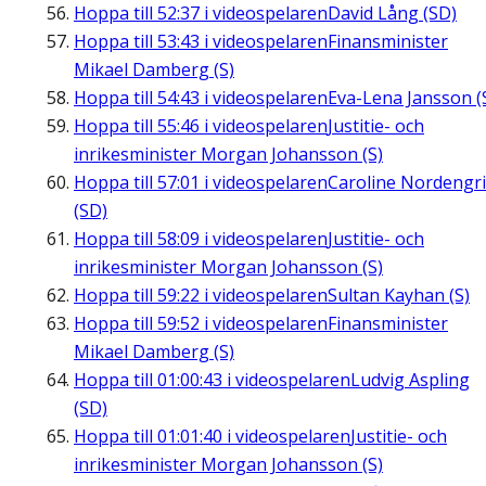
Hoppa till
52:37
i videospelaren
David Lång (SD)
Hoppa till
53:43
i videospelaren
Finansminister
Mikael Damberg (S)
Hoppa till
54:43
i videospelaren
Eva-Lena Jansson (
Hoppa till
55:46
i videospelaren
Justitie- och
inrikesminister Morgan Johansson (S)
Hoppa till
57:01
i videospelaren
Caroline Nordengr
(SD)
Hoppa till
58:09
i videospelaren
Justitie- och
inrikesminister Morgan Johansson (S)
Hoppa till
59:22
i videospelaren
Sultan Kayhan (S)
Hoppa till
59:52
i videospelaren
Finansminister
Mikael Damberg (S)
Hoppa till
01:00:43
i videospelaren
Ludvig Aspling
(SD)
Hoppa till
01:01:40
i videospelaren
Justitie- och
inrikesminister Morgan Johansson (S)