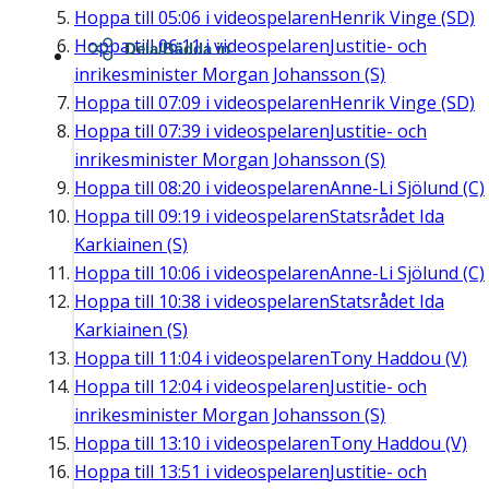
Hoppa till
05:06
i videospelaren
Henrik Vinge (SD)
Hoppa till
06:11
i videospelaren
Justitie- och
Dela/Bädda in
inrikesminister Morgan Johansson (S)
Hoppa till
07:09
i videospelaren
Henrik Vinge (SD)
Hoppa till
07:39
i videospelaren
Justitie- och
inrikesminister Morgan Johansson (S)
Hoppa till
08:20
i videospelaren
Anne-Li Sjölund (C)
Hoppa till
09:19
i videospelaren
Statsrådet Ida
Karkiainen (S)
Hoppa till
10:06
i videospelaren
Anne-Li Sjölund (C)
Hoppa till
10:38
i videospelaren
Statsrådet Ida
Karkiainen (S)
Hoppa till
11:04
i videospelaren
Tony Haddou (V)
Hoppa till
12:04
i videospelaren
Justitie- och
inrikesminister Morgan Johansson (S)
Hoppa till
13:10
i videospelaren
Tony Haddou (V)
Hoppa till
13:51
i videospelaren
Justitie- och