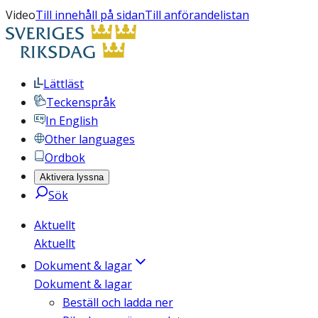
Video
Till innehåll på sidan
Till anförandelistan
Lättläst
Teckenspråk
In English
Other languages
Ordbok
Aktivera lyssna
Sök
Aktuellt
Aktuellt
Dokument & lagar
Dokument & lagar
Beställ och ladda ner