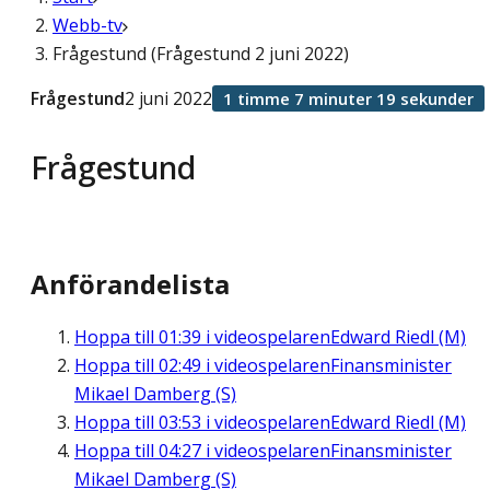
Webb-tv
Frågestund (Frågestund 2 juni 2022)
Frågestund
2 juni 2022
1 timme 7 minuter 19 sekunder
Frågestund
Anförandelista
Hoppa till
01:39
i videospelaren
Edward Riedl (M)
Hoppa till
02:49
i videospelaren
Finansminister
Mikael Damberg (S)
Hoppa till
03:53
i videospelaren
Edward Riedl (M)
Hoppa till
04:27
i videospelaren
Finansminister
Mikael Damberg (S)