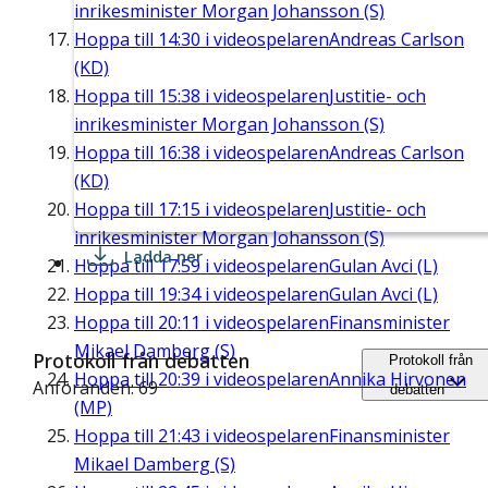
inrikesminister Morgan Johansson (S)
Hoppa till
14:30
i videospelaren
Andreas Carlson
(KD)
Hoppa till
15:38
i videospelaren
Justitie- och
inrikesminister Morgan Johansson (S)
Hoppa till
16:38
i videospelaren
Andreas Carlson
(KD)
Hoppa till
17:15
i videospelaren
Justitie- och
inrikesminister Morgan Johansson (S)
Ladda ner
Hoppa till
17:59
i videospelaren
Gulan Avci (L)
Hoppa till
19:34
i videospelaren
Gulan Avci (L)
Hoppa till
20:11
i videospelaren
Finansminister
Mikael Damberg (S)
Protokoll från debatten
Protokoll från
Hoppa till
20:39
i videospelaren
Annika Hirvonen
Anföranden: 69
debatten
(MP)
Hoppa till
21:43
i videospelaren
Finansminister
Mikael Damberg (S)