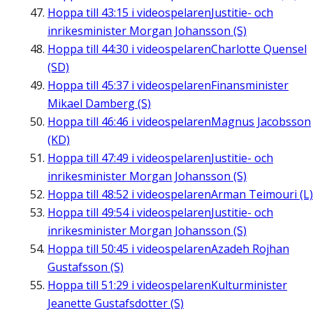
Hoppa till
43:15
i videospelaren
Justitie- och
inrikesminister Morgan Johansson (S)
Hoppa till
44:30
i videospelaren
Charlotte Quensel
(SD)
Hoppa till
45:37
i videospelaren
Finansminister
Mikael Damberg (S)
Hoppa till
46:46
i videospelaren
Magnus Jacobsson
(KD)
Hoppa till
47:49
i videospelaren
Justitie- och
inrikesminister Morgan Johansson (S)
Hoppa till
48:52
i videospelaren
Arman Teimouri (L)
Hoppa till
49:54
i videospelaren
Justitie- och
inrikesminister Morgan Johansson (S)
Hoppa till
50:45
i videospelaren
Azadeh Rojhan
Gustafsson (S)
Hoppa till
51:29
i videospelaren
Kulturminister
Jeanette Gustafsdotter (S)