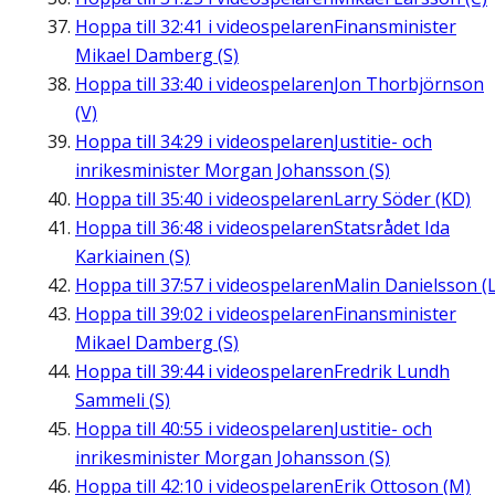
Hoppa till
32:41
i videospelaren
Finansminister
Mikael Damberg (S)
Hoppa till
33:40
i videospelaren
Jon Thorbjörnson
(V)
Hoppa till
34:29
i videospelaren
Justitie- och
inrikesminister Morgan Johansson (S)
Hoppa till
35:40
i videospelaren
Larry Söder (KD)
Hoppa till
36:48
i videospelaren
Statsrådet Ida
Karkiainen (S)
Hoppa till
37:57
i videospelaren
Malin Danielsson (L
Hoppa till
39:02
i videospelaren
Finansminister
Mikael Damberg (S)
Hoppa till
39:44
i videospelaren
Fredrik Lundh
Sammeli (S)
Hoppa till
40:55
i videospelaren
Justitie- och
inrikesminister Morgan Johansson (S)
Hoppa till
42:10
i videospelaren
Erik Ottoson (M)