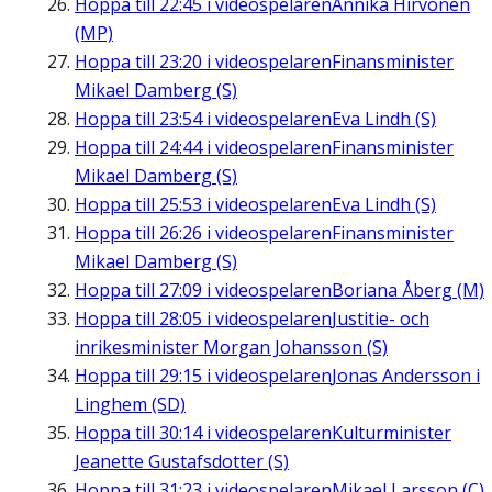
Hoppa till
22:45
i videospelaren
Annika Hirvonen
(MP)
Hoppa till
23:20
i videospelaren
Finansminister
Mikael Damberg (S)
Hoppa till
23:54
i videospelaren
Eva Lindh (S)
Hoppa till
24:44
i videospelaren
Finansminister
Mikael Damberg (S)
Hoppa till
25:53
i videospelaren
Eva Lindh (S)
Hoppa till
26:26
i videospelaren
Finansminister
Mikael Damberg (S)
Hoppa till
27:09
i videospelaren
Boriana Åberg (M)
Hoppa till
28:05
i videospelaren
Justitie- och
inrikesminister Morgan Johansson (S)
Hoppa till
29:15
i videospelaren
Jonas Andersson i
Linghem (SD)
Hoppa till
30:14
i videospelaren
Kulturminister
Jeanette Gustafsdotter (S)
Hoppa till
31:23
i videospelaren
Mikael Larsson (C)