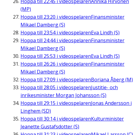
Hoppa till
22:45
i videospelaren
Annika Hirvonen
(MP)
Hoppa till
23:20
i videospelaren
Finansminister
Mikael Damberg (S)
Hoppa till
23:54
i videospelaren
Eva Lindh (S)
Hoppa till
24:44
i videospelaren
Finansminister
Mikael Damberg (S)
Hoppa till
25:53
i videospelaren
Eva Lindh (S)
Hoppa till
26:26
i videospelaren
Finansminister
Mikael Damberg (S)
Hoppa till
27:09
i videospelaren
Boriana Åberg (M)
Hoppa till
28:05
i videospelaren
Justitie- och
inrikesminister Morgan Johansson (S)
Hoppa till
29:15
i videospelaren
Jonas Andersson i
Linghem (SD)
Hoppa till
30:14
i videospelaren
Kulturminister
Jeanette Gustafsdotter (S)
Hoppa till
31:23
i videospelaren
Mikael Larsson (C)