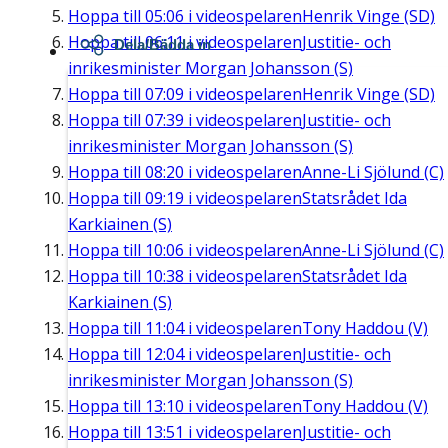
Hoppa till
05:06
i videospelaren
Henrik Vinge (SD)
Hoppa till
06:11
i videospelaren
Justitie- och
Dela/Bädda in
inrikesminister Morgan Johansson (S)
Hoppa till
07:09
i videospelaren
Henrik Vinge (SD)
Hoppa till
07:39
i videospelaren
Justitie- och
inrikesminister Morgan Johansson (S)
Hoppa till
08:20
i videospelaren
Anne-Li Sjölund (C)
Hoppa till
09:19
i videospelaren
Statsrådet Ida
Karkiainen (S)
Hoppa till
10:06
i videospelaren
Anne-Li Sjölund (C)
Hoppa till
10:38
i videospelaren
Statsrådet Ida
Karkiainen (S)
Hoppa till
11:04
i videospelaren
Tony Haddou (V)
Hoppa till
12:04
i videospelaren
Justitie- och
inrikesminister Morgan Johansson (S)
Hoppa till
13:10
i videospelaren
Tony Haddou (V)
Hoppa till
13:51
i videospelaren
Justitie- och