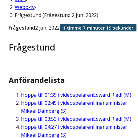
Webb-tv
Frågestund (Frågestund 2 juni 2022)
Frågestund
2 juni 2022
1 timme 7 minuter 19 sekunder
Frågestund
Anförandelista
Hoppa till
01:39
i videospelaren
Edward Riedl (M)
Hoppa till
02:49
i videospelaren
Finansminister
Mikael Damberg (S)
Hoppa till
03:53
i videospelaren
Edward Riedl (M)
Hoppa till
04:27
i videospelaren
Finansminister
Mikael Damberg (S)