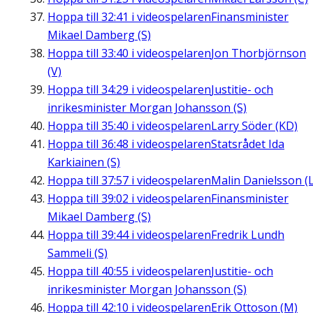
Hoppa till
32:41
i videospelaren
Finansminister
Mikael Damberg (S)
Hoppa till
33:40
i videospelaren
Jon Thorbjörnson
(V)
Hoppa till
34:29
i videospelaren
Justitie- och
inrikesminister Morgan Johansson (S)
Hoppa till
35:40
i videospelaren
Larry Söder (KD)
Hoppa till
36:48
i videospelaren
Statsrådet Ida
Karkiainen (S)
Hoppa till
37:57
i videospelaren
Malin Danielsson (L
Hoppa till
39:02
i videospelaren
Finansminister
Mikael Damberg (S)
Hoppa till
39:44
i videospelaren
Fredrik Lundh
Sammeli (S)
Hoppa till
40:55
i videospelaren
Justitie- och
inrikesminister Morgan Johansson (S)
Hoppa till
42:10
i videospelaren
Erik Ottoson (M)