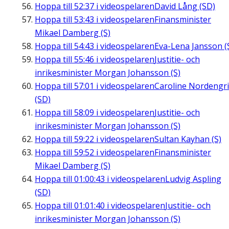
Hoppa till
52:37
i videospelaren
David Lång (SD)
Hoppa till
53:43
i videospelaren
Finansminister
Mikael Damberg (S)
Hoppa till
54:43
i videospelaren
Eva-Lena Jansson (
Hoppa till
55:46
i videospelaren
Justitie- och
inrikesminister Morgan Johansson (S)
Hoppa till
57:01
i videospelaren
Caroline Nordengr
(SD)
Hoppa till
58:09
i videospelaren
Justitie- och
inrikesminister Morgan Johansson (S)
Hoppa till
59:22
i videospelaren
Sultan Kayhan (S)
Hoppa till
59:52
i videospelaren
Finansminister
Mikael Damberg (S)
Hoppa till
01:00:43
i videospelaren
Ludvig Aspling
(SD)
Hoppa till
01:01:40
i videospelaren
Justitie- och
inrikesminister Morgan Johansson (S)