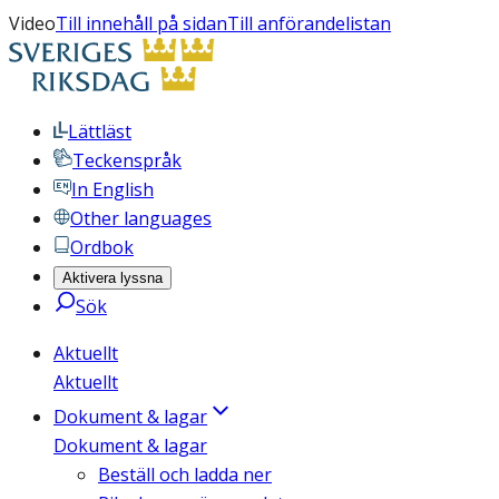
Video
Till innehåll på sidan
Till anförandelistan
Lättläst
Teckenspråk
In English
Other languages
Ordbok
Aktivera lyssna
Sök
Aktuellt
Aktuellt
Dokument & lagar
Dokument & lagar
Beställ och ladda ner