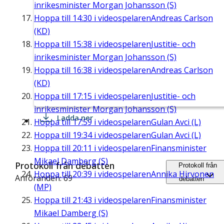
inrikesminister Morgan Johansson (S)
Hoppa till
14:30
i videospelaren
Andreas Carlson
(KD)
Hoppa till
15:38
i videospelaren
Justitie- och
inrikesminister Morgan Johansson (S)
Hoppa till
16:38
i videospelaren
Andreas Carlson
(KD)
Hoppa till
17:15
i videospelaren
Justitie- och
inrikesminister Morgan Johansson (S)
Ladda ner
Hoppa till
17:59
i videospelaren
Gulan Avci (L)
Hoppa till
19:34
i videospelaren
Gulan Avci (L)
Hoppa till
20:11
i videospelaren
Finansminister
Mikael Damberg (S)
Protokoll från debatten
Protokoll från
Hoppa till
20:39
i videospelaren
Annika Hirvonen
Anföranden: 69
debatten
(MP)
Hoppa till
21:43
i videospelaren
Finansminister
Mikael Damberg (S)