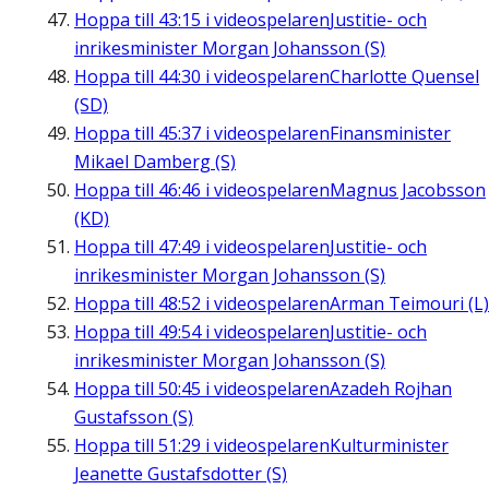
Hoppa till
43:15
i videospelaren
Justitie- och
inrikesminister Morgan Johansson (S)
Hoppa till
44:30
i videospelaren
Charlotte Quensel
(SD)
Hoppa till
45:37
i videospelaren
Finansminister
Mikael Damberg (S)
Hoppa till
46:46
i videospelaren
Magnus Jacobsson
(KD)
Hoppa till
47:49
i videospelaren
Justitie- och
inrikesminister Morgan Johansson (S)
Hoppa till
48:52
i videospelaren
Arman Teimouri (L)
Hoppa till
49:54
i videospelaren
Justitie- och
inrikesminister Morgan Johansson (S)
Hoppa till
50:45
i videospelaren
Azadeh Rojhan
Gustafsson (S)
Hoppa till
51:29
i videospelaren
Kulturminister
Jeanette Gustafsdotter (S)