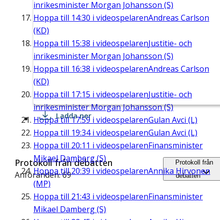
inrikesminister Morgan Johansson (S)
Hoppa till
14:30
i videospelaren
Andreas Carlson
(KD)
Hoppa till
15:38
i videospelaren
Justitie- och
inrikesminister Morgan Johansson (S)
Hoppa till
16:38
i videospelaren
Andreas Carlson
(KD)
Hoppa till
17:15
i videospelaren
Justitie- och
inrikesminister Morgan Johansson (S)
Ladda ner
Hoppa till
17:59
i videospelaren
Gulan Avci (L)
Hoppa till
19:34
i videospelaren
Gulan Avci (L)
Hoppa till
20:11
i videospelaren
Finansminister
Mikael Damberg (S)
Protokoll från debatten
Protokoll från
Hoppa till
20:39
i videospelaren
Annika Hirvonen
Anföranden: 69
debatten
(MP)
Hoppa till
21:43
i videospelaren
Finansminister
Mikael Damberg (S)