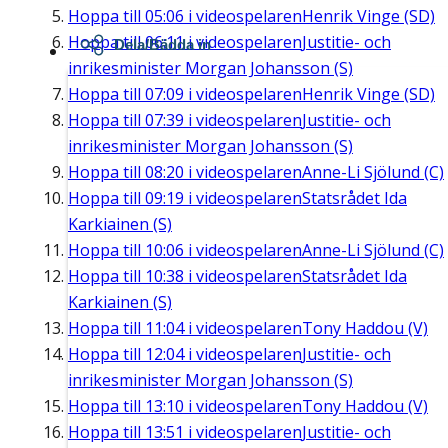
Hoppa till
05:06
i videospelaren
Henrik Vinge (SD)
Hoppa till
06:11
i videospelaren
Justitie- och
Dela/Bädda in
inrikesminister Morgan Johansson (S)
Hoppa till
07:09
i videospelaren
Henrik Vinge (SD)
Hoppa till
07:39
i videospelaren
Justitie- och
inrikesminister Morgan Johansson (S)
Hoppa till
08:20
i videospelaren
Anne-Li Sjölund (C)
Hoppa till
09:19
i videospelaren
Statsrådet Ida
Karkiainen (S)
Hoppa till
10:06
i videospelaren
Anne-Li Sjölund (C)
Hoppa till
10:38
i videospelaren
Statsrådet Ida
Karkiainen (S)
Hoppa till
11:04
i videospelaren
Tony Haddou (V)
Hoppa till
12:04
i videospelaren
Justitie- och
inrikesminister Morgan Johansson (S)
Hoppa till
13:10
i videospelaren
Tony Haddou (V)
Hoppa till
13:51
i videospelaren
Justitie- och