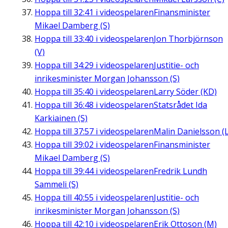
Hoppa till
32:41
i videospelaren
Finansminister
Mikael Damberg (S)
Hoppa till
33:40
i videospelaren
Jon Thorbjörnson
(V)
Hoppa till
34:29
i videospelaren
Justitie- och
inrikesminister Morgan Johansson (S)
Hoppa till
35:40
i videospelaren
Larry Söder (KD)
Hoppa till
36:48
i videospelaren
Statsrådet Ida
Karkiainen (S)
Hoppa till
37:57
i videospelaren
Malin Danielsson (L
Hoppa till
39:02
i videospelaren
Finansminister
Mikael Damberg (S)
Hoppa till
39:44
i videospelaren
Fredrik Lundh
Sammeli (S)
Hoppa till
40:55
i videospelaren
Justitie- och
inrikesminister Morgan Johansson (S)
Hoppa till
42:10
i videospelaren
Erik Ottoson (M)