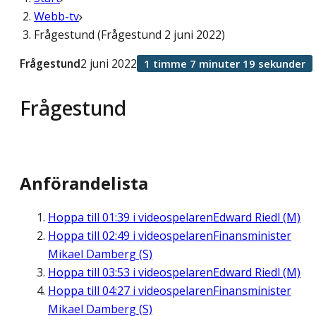
Webb-tv
Frågestund (Frågestund 2 juni 2022)
Frågestund
2 juni 2022
1 timme 7 minuter 19 sekunder
Frågestund
Anförandelista
Hoppa till
01:39
i videospelaren
Edward Riedl (M)
Hoppa till
02:49
i videospelaren
Finansminister
Mikael Damberg (S)
Hoppa till
03:53
i videospelaren
Edward Riedl (M)
Hoppa till
04:27
i videospelaren
Finansminister
Mikael Damberg (S)