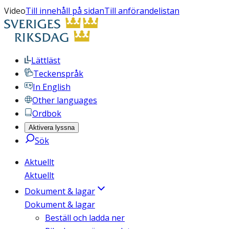
Video
Till innehåll på sidan
Till anförandelistan
Lättläst
Teckenspråk
In English
Other languages
Ordbok
Aktivera lyssna
Sök
Aktuellt
Aktuellt
Dokument & lagar
Dokument & lagar
Beställ och ladda ner