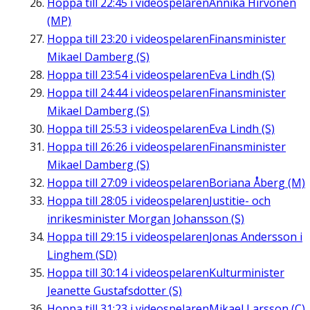
Hoppa till
22:45
i videospelaren
Annika Hirvonen
(MP)
Hoppa till
23:20
i videospelaren
Finansminister
Mikael Damberg (S)
Hoppa till
23:54
i videospelaren
Eva Lindh (S)
Hoppa till
24:44
i videospelaren
Finansminister
Mikael Damberg (S)
Hoppa till
25:53
i videospelaren
Eva Lindh (S)
Hoppa till
26:26
i videospelaren
Finansminister
Mikael Damberg (S)
Hoppa till
27:09
i videospelaren
Boriana Åberg (M)
Hoppa till
28:05
i videospelaren
Justitie- och
inrikesminister Morgan Johansson (S)
Hoppa till
29:15
i videospelaren
Jonas Andersson i
Linghem (SD)
Hoppa till
30:14
i videospelaren
Kulturminister
Jeanette Gustafsdotter (S)
Hoppa till
31:23
i videospelaren
Mikael Larsson (C)