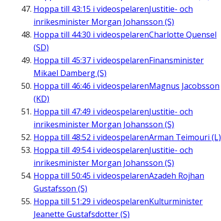
Hoppa till
43:15
i videospelaren
Justitie- och
inrikesminister Morgan Johansson (S)
Hoppa till
44:30
i videospelaren
Charlotte Quensel
(SD)
Hoppa till
45:37
i videospelaren
Finansminister
Mikael Damberg (S)
Hoppa till
46:46
i videospelaren
Magnus Jacobsson
(KD)
Hoppa till
47:49
i videospelaren
Justitie- och
inrikesminister Morgan Johansson (S)
Hoppa till
48:52
i videospelaren
Arman Teimouri (L)
Hoppa till
49:54
i videospelaren
Justitie- och
inrikesminister Morgan Johansson (S)
Hoppa till
50:45
i videospelaren
Azadeh Rojhan
Gustafsson (S)
Hoppa till
51:29
i videospelaren
Kulturminister
Jeanette Gustafsdotter (S)