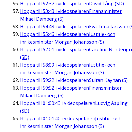
Hoppa till
52:37
i videospelaren
David Lång (SD)
Hoppa till
53:43
i videospelaren
Finansminister
Mikael Damberg (S)
Hoppa till
54:43
i videospelaren
Eva-Lena Jansson (
Hoppa till
55:46
i videospelaren
Justitie- och
inrikesminister Morgan Johansson (S)
Hoppa till
57:01
i videospelaren
Caroline Nordengr
(SD)
Hoppa till
58:09
i videospelaren
Justitie- och
inrikesminister Morgan Johansson (S)
Hoppa till
59:22
i videospelaren
Sultan Kayhan (S)
Hoppa till
59:52
i videospelaren
Finansminister
Mikael Damberg (S)
Hoppa till
01:00:43
i videospelaren
Ludvig Aspling
(SD)
Hoppa till
01:01:40
i videospelaren
Justitie- och
inrikesminister Morgan Johansson (S)