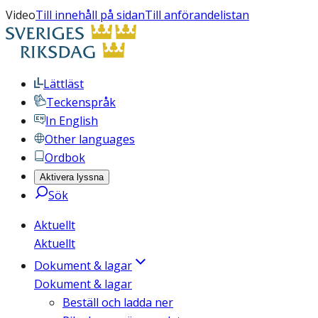
Video
Till innehåll på sidan
Till anförandelistan
Lättläst
Teckenspråk
In English
Other languages
Ordbok
Aktivera lyssna
Sök
Aktuellt
Aktuellt
Dokument & lagar
Dokument & lagar
Beställ och ladda ner