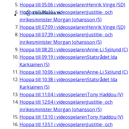
Hoppa till
05:06
i videospelaren
Henrik Vinge (SD)
Hoppa till
06:11
i videospelaren
Justitie- och
Dela/Bädda in
inrikesminister Morgan Johansson (S)
Hoppa till
07:09
i videospelaren
Henrik Vinge (SD)
Hoppa till
07:39
i videospelaren
Justitie- och
inrikesminister Morgan Johansson (S)
Hoppa till
08:20
i videospelaren
Anne-Li Sjölund (C)
Hoppa till
09:19
i videospelaren
Statsrådet Ida
Karkiainen (S)
Hoppa till
10:06
i videospelaren
Anne-Li Sjölund (C)
Hoppa till
10:38
i videospelaren
Statsrådet Ida
Karkiainen (S)
Hoppa till
11:04
i videospelaren
Tony Haddou (V)
Hoppa till
12:04
i videospelaren
Justitie- och
inrikesminister Morgan Johansson (S)
Hoppa till
13:10
i videospelaren
Tony Haddou (V)
Hoppa till
13:51
i videospelaren
Justitie- och