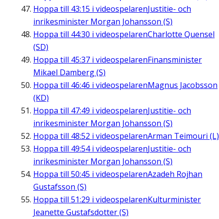
Hoppa till
43:15
i videospelaren
Justitie- och
inrikesminister Morgan Johansson (S)
Hoppa till
44:30
i videospelaren
Charlotte Quensel
(SD)
Hoppa till
45:37
i videospelaren
Finansminister
Mikael Damberg (S)
Hoppa till
46:46
i videospelaren
Magnus Jacobsson
(KD)
Hoppa till
47:49
i videospelaren
Justitie- och
inrikesminister Morgan Johansson (S)
Hoppa till
48:52
i videospelaren
Arman Teimouri (L)
Hoppa till
49:54
i videospelaren
Justitie- och
inrikesminister Morgan Johansson (S)
Hoppa till
50:45
i videospelaren
Azadeh Rojhan
Gustafsson (S)
Hoppa till
51:29
i videospelaren
Kulturminister
Jeanette Gustafsdotter (S)