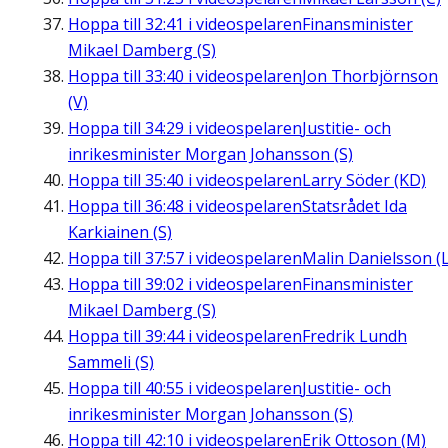
Hoppa till
32:41
i videospelaren
Finansminister
Mikael Damberg (S)
Hoppa till
33:40
i videospelaren
Jon Thorbjörnson
(V)
Hoppa till
34:29
i videospelaren
Justitie- och
inrikesminister Morgan Johansson (S)
Hoppa till
35:40
i videospelaren
Larry Söder (KD)
Hoppa till
36:48
i videospelaren
Statsrådet Ida
Karkiainen (S)
Hoppa till
37:57
i videospelaren
Malin Danielsson (L
Hoppa till
39:02
i videospelaren
Finansminister
Mikael Damberg (S)
Hoppa till
39:44
i videospelaren
Fredrik Lundh
Sammeli (S)
Hoppa till
40:55
i videospelaren
Justitie- och
inrikesminister Morgan Johansson (S)
Hoppa till
42:10
i videospelaren
Erik Ottoson (M)