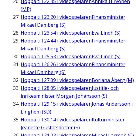
Hoppa till
22:45
i videospelaren
Annika Hirvonen
(MP)
Hoppa till
23:20
i videospelaren
Finansminister
Mikael Damberg (S)
Hoppa till
23:54
i videospelaren
Eva Lindh (S)
Hoppa till
24:44
i videospelaren
Finansminister
Mikael Damberg (S)
Hoppa till
25:53
i videospelaren
Eva Lindh (S)
Hoppa till
26:26
i videospelaren
Finansminister
Mikael Damberg (S)
Hoppa till
27:09
i videospelaren
Boriana Åberg (M)
Hoppa till
28:05
i videospelaren
Justitie- och
inrikesminister Morgan Johansson (S)
Hoppa till
29:15
i videospelaren
Jonas Andersson i
Linghem (SD)
Hoppa till
30:14
i videospelaren
Kulturminister
Jeanette Gustafsdotter (S)
Hoppa till
31:23
i videospelaren
Mikael Larsson (C)