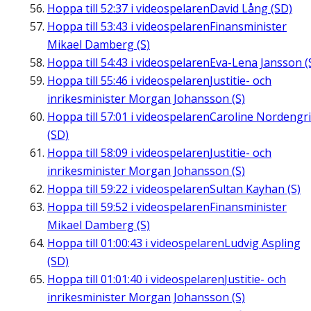
Hoppa till
52:37
i videospelaren
David Lång (SD)
Hoppa till
53:43
i videospelaren
Finansminister
Mikael Damberg (S)
Hoppa till
54:43
i videospelaren
Eva-Lena Jansson (
Hoppa till
55:46
i videospelaren
Justitie- och
inrikesminister Morgan Johansson (S)
Hoppa till
57:01
i videospelaren
Caroline Nordengr
(SD)
Hoppa till
58:09
i videospelaren
Justitie- och
inrikesminister Morgan Johansson (S)
Hoppa till
59:22
i videospelaren
Sultan Kayhan (S)
Hoppa till
59:52
i videospelaren
Finansminister
Mikael Damberg (S)
Hoppa till
01:00:43
i videospelaren
Ludvig Aspling
(SD)
Hoppa till
01:01:40
i videospelaren
Justitie- och
inrikesminister Morgan Johansson (S)