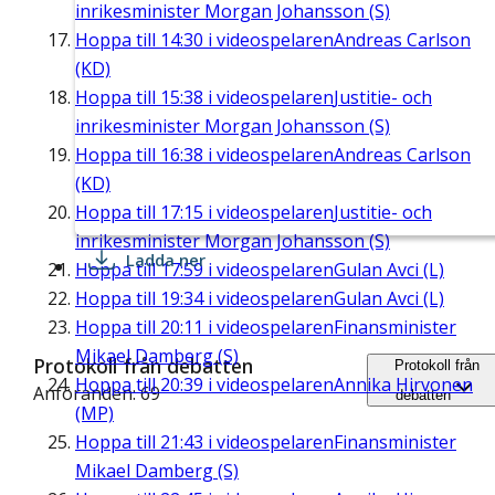
inrikesminister Morgan Johansson (S)
Hoppa till
14:30
i videospelaren
Andreas Carlson
(KD)
Hoppa till
15:38
i videospelaren
Justitie- och
inrikesminister Morgan Johansson (S)
Hoppa till
16:38
i videospelaren
Andreas Carlson
(KD)
Hoppa till
17:15
i videospelaren
Justitie- och
inrikesminister Morgan Johansson (S)
Ladda ner
Hoppa till
17:59
i videospelaren
Gulan Avci (L)
Hoppa till
19:34
i videospelaren
Gulan Avci (L)
Hoppa till
20:11
i videospelaren
Finansminister
Mikael Damberg (S)
Protokoll från debatten
Protokoll från
Hoppa till
20:39
i videospelaren
Annika Hirvonen
Anföranden: 69
debatten
(MP)
Hoppa till
21:43
i videospelaren
Finansminister
Mikael Damberg (S)