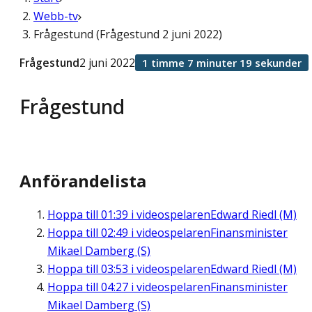
Webb-tv
Frågestund (Frågestund 2 juni 2022)
Frågestund
2 juni 2022
1 timme 7 minuter 19 sekunder
Frågestund
Anförandelista
Hoppa till
01:39
i videospelaren
Edward Riedl (M)
Hoppa till
02:49
i videospelaren
Finansminister
Mikael Damberg (S)
Hoppa till
03:53
i videospelaren
Edward Riedl (M)
Hoppa till
04:27
i videospelaren
Finansminister
Mikael Damberg (S)