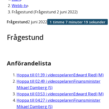
Webb-tv
Frågestund (Frågestund 2 juni 2022)
Frågestund
2 juni 2022
1 timme 7 minuter 19 sekunder
Frågestund
Anförandelista
Hoppa till
01:39
i videospelaren
Edward Riedl (M)
Hoppa till
02:49
i videospelaren
Finansminister
Mikael Damberg (S)
Hoppa till
03:53
i videospelaren
Edward Riedl (M)
Hoppa till
04:27
i videospelaren
Finansminister
Mikael Damberg (S)