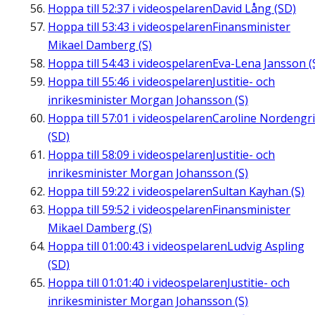
Hoppa till
52:37
i videospelaren
David Lång (SD)
Hoppa till
53:43
i videospelaren
Finansminister
Mikael Damberg (S)
Hoppa till
54:43
i videospelaren
Eva-Lena Jansson (
Hoppa till
55:46
i videospelaren
Justitie- och
inrikesminister Morgan Johansson (S)
Hoppa till
57:01
i videospelaren
Caroline Nordengr
(SD)
Hoppa till
58:09
i videospelaren
Justitie- och
inrikesminister Morgan Johansson (S)
Hoppa till
59:22
i videospelaren
Sultan Kayhan (S)
Hoppa till
59:52
i videospelaren
Finansminister
Mikael Damberg (S)
Hoppa till
01:00:43
i videospelaren
Ludvig Aspling
(SD)
Hoppa till
01:01:40
i videospelaren
Justitie- och
inrikesminister Morgan Johansson (S)