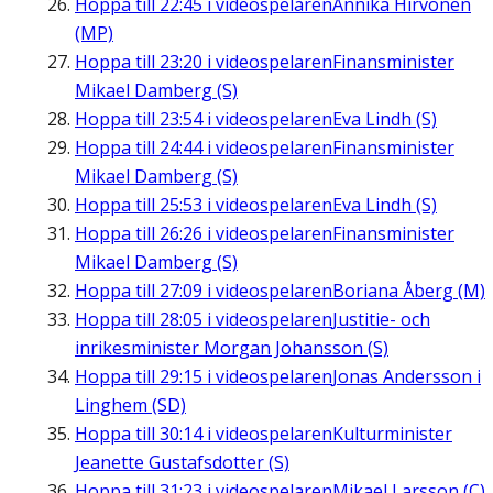
Hoppa till
22:45
i videospelaren
Annika Hirvonen
(MP)
Hoppa till
23:20
i videospelaren
Finansminister
Mikael Damberg (S)
Hoppa till
23:54
i videospelaren
Eva Lindh (S)
Hoppa till
24:44
i videospelaren
Finansminister
Mikael Damberg (S)
Hoppa till
25:53
i videospelaren
Eva Lindh (S)
Hoppa till
26:26
i videospelaren
Finansminister
Mikael Damberg (S)
Hoppa till
27:09
i videospelaren
Boriana Åberg (M)
Hoppa till
28:05
i videospelaren
Justitie- och
inrikesminister Morgan Johansson (S)
Hoppa till
29:15
i videospelaren
Jonas Andersson i
Linghem (SD)
Hoppa till
30:14
i videospelaren
Kulturminister
Jeanette Gustafsdotter (S)
Hoppa till
31:23
i videospelaren
Mikael Larsson (C)