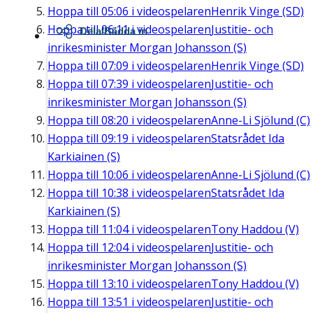
Hoppa till
05:06
i videospelaren
Henrik Vinge (SD)
Hoppa till
06:11
i videospelaren
Justitie- och
Dela/Bädda in
inrikesminister Morgan Johansson (S)
Hoppa till
07:09
i videospelaren
Henrik Vinge (SD)
Hoppa till
07:39
i videospelaren
Justitie- och
inrikesminister Morgan Johansson (S)
Hoppa till
08:20
i videospelaren
Anne-Li Sjölund (C)
Hoppa till
09:19
i videospelaren
Statsrådet Ida
Karkiainen (S)
Hoppa till
10:06
i videospelaren
Anne-Li Sjölund (C)
Hoppa till
10:38
i videospelaren
Statsrådet Ida
Karkiainen (S)
Hoppa till
11:04
i videospelaren
Tony Haddou (V)
Hoppa till
12:04
i videospelaren
Justitie- och
inrikesminister Morgan Johansson (S)
Hoppa till
13:10
i videospelaren
Tony Haddou (V)
Hoppa till
13:51
i videospelaren
Justitie- och