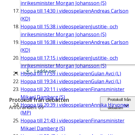
inrikesminister Morgan Johansson (S)
Hoppa till
14:30
i videospelaren
Andreas Carlson
(KD)
Hoppa till
15:38
i videospelaren
Justitie- och
inrikesminister Morgan Johansson (S)
Hoppa till
16:38
i videospelaren
Andreas Carlson
(KD)
Hoppa till
17:15
i videospelaren
Justitie- och
inrikesminister Morgan Johansson (S)
Ladda ner
Hoppa till
17:59
i videospelaren
Gulan Avci (L)
Hoppa till
19:34
i videospelaren
Gulan Avci (L)
Hoppa till
20:11
i videospelaren
Finansminister
Mikael Damberg (S)
Protokoll från debatten
Protokoll från
Hoppa till
20:39
i videospelaren
Annika Hirvonen
Anföranden: 69
debatten
(MP)
Hoppa till
21:43
i videospelaren
Finansminister
Mikael Damberg (S)