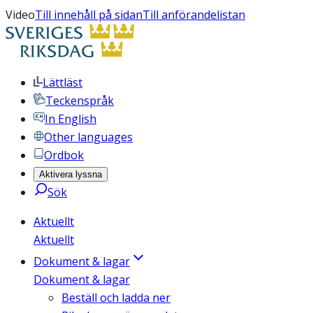
Video
Till innehåll på sidan
Till anförandelistan
Lättläst
Teckenspråk
In English
Other languages
Ordbok
Aktivera lyssna
Sök
Aktuellt
Aktuellt
Dokument & lagar
Dokument & lagar
Beställ och ladda ner