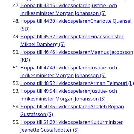
Hoppa till
43:15
i videospelaren
Justitie- och
inrikesminister Morgan Johansson (S)
Hoppa till
44:30
i videospelaren
Charlotte Quensel
(SD)
Hoppa till
45:37
i videospelaren
Finansminister
Mikael Damberg (S)
Hoppa till
46:46
i videospelaren
Magnus Jacobsson
(KD)
Hoppa till
47:49
i videospelaren
Justitie- och
inrikesminister Morgan Johansson (S)
Hoppa till
48:52
i videospelaren
Arman Teimouri (L)
Hoppa till
49:54
i videospelaren
Justitie- och
inrikesminister Morgan Johansson (S)
Hoppa till
50:45
i videospelaren
Azadeh Rojhan
Gustafsson (S)
Hoppa till
51:29
i videospelaren
Kulturminister
Jeanette Gustafsdotter (S)