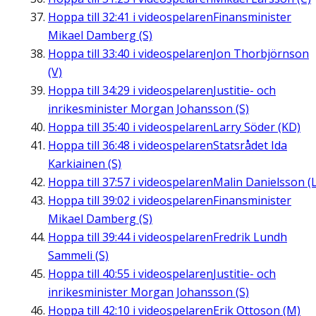
Hoppa till
32:41
i videospelaren
Finansminister
Mikael Damberg (S)
Hoppa till
33:40
i videospelaren
Jon Thorbjörnson
(V)
Hoppa till
34:29
i videospelaren
Justitie- och
inrikesminister Morgan Johansson (S)
Hoppa till
35:40
i videospelaren
Larry Söder (KD)
Hoppa till
36:48
i videospelaren
Statsrådet Ida
Karkiainen (S)
Hoppa till
37:57
i videospelaren
Malin Danielsson (L
Hoppa till
39:02
i videospelaren
Finansminister
Mikael Damberg (S)
Hoppa till
39:44
i videospelaren
Fredrik Lundh
Sammeli (S)
Hoppa till
40:55
i videospelaren
Justitie- och
inrikesminister Morgan Johansson (S)
Hoppa till
42:10
i videospelaren
Erik Ottoson (M)