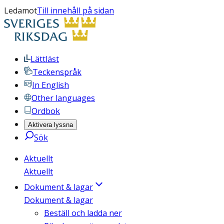
Ledamot
Till innehåll på sidan
Lättläst
Teckenspråk
In English
Other languages
Ordbok
Aktivera lyssna
Sök
Aktuellt
Aktuellt
Dokument & lagar
Dokument & lagar
Beställ och ladda ner