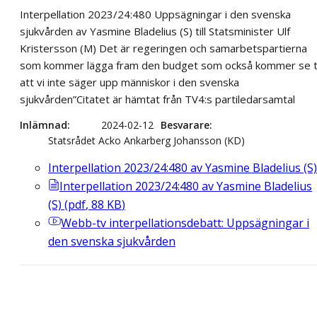
Interpellation 2023/24:480 Uppsägningar i den svenska
sjukvården av Yasmine Bladelius (S) till Statsminister Ulf
Kristersson (M) Det är regeringen och samarbetspartierna
som kommer lägga fram den budget som också kommer se ti
att vi inte säger upp människor i den svenska
sjukvården”Citatet är hämtat från TV4:s partiledarsamtal
Inlämnad
2024-02-12
Besvarare
Statsrådet Acko Ankarberg Johansson (KD)
Interpellation 2023/24:480 av Yasmine Bladelius (S)
Interpellation 2023/24:480 av Yasmine Bladelius
(S)
(
pdf
,
88
KB
)
Webb-tv
interpellationsdebatt: Uppsägningar i
den svenska sjukvården