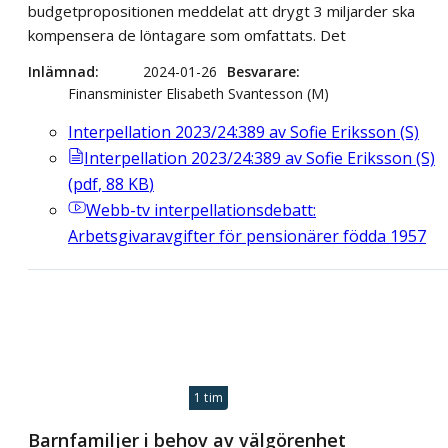
budgetpropositionen meddelat att drygt 3 miljarder ska
kompensera de löntagare som omfattats. Det
Inlämnad
2024-01-26
Besvarare
Finansminister Elisabeth Svantesson (M)
Interpellation 2023/24:389 av Sofie Eriksson (S)
Interpellation 2023/24:389 av Sofie Eriksson (S)
(
pdf
,
88
KB
)
Webb-tv
interpellationsdebatt:
Arbetsgivaravgifter för pensionärer födda 1957
1 tim
Barnfamiljer i behov av välgörenhet