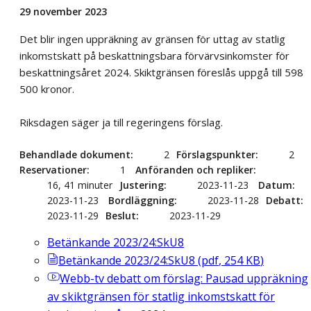
29 november 2023
Det blir ingen uppräkning av gränsen för uttag av statlig
inkomstskatt på beskattningsbara förvärvsinkomster för
beskattningsåret 2024. Skiktgränsen föreslås uppgå till 598
500 kronor.
Riksdagen säger ja till regeringens förslag.
Behandlade dokument
2
Förslagspunkter
2
Reservationer
1
Anföranden och repliker
16, 41 minuter
Justering
2023-11-23
Datum
2023-11-23
Bordläggning
2023-11-28
Debatt
2023-11-29
Beslut
2023-11-29
Betänkande 2023/24:SkU8
Betänkande 2023/24:SkU8
(
pdf
,
254
KB
)
Webb-tv
debatt om förslag: Pausad uppräkning
av skiktgränsen för statlig inkomstskatt för