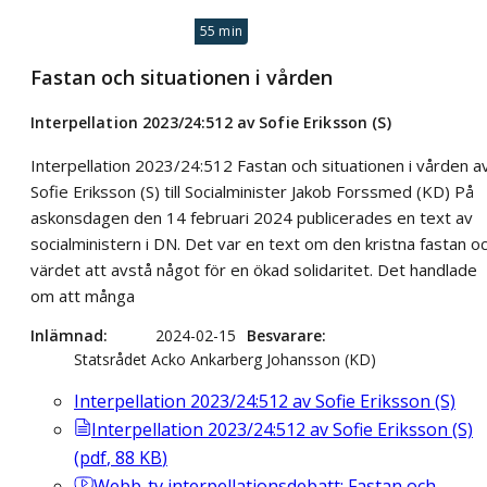
55 min
Fastan och situationen i vården
Interpellation 2023/24:512 av Sofie Eriksson (S)
Interpellation 2023/24:512 Fastan och situationen i vården a
Sofie Eriksson (S) till Socialminister Jakob Forssmed (KD) På
askonsdagen den 14 februari 2024 publicerades en text av
socialministern i DN. Det var en text om den kristna fastan o
värdet att avstå något för en ökad solidaritet. Det handlade
om att många
Inlämnad
2024-02-15
Besvarare
Statsrådet Acko Ankarberg Johansson (KD)
Interpellation 2023/24:512 av Sofie Eriksson (S)
Interpellation 2023/24:512 av Sofie Eriksson (S)
(
pdf
,
88
KB
)
Webb-tv
interpellationsdebatt: Fastan och