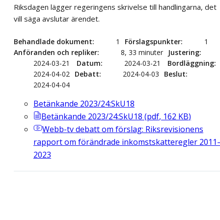
Riksdagen lägger regeringens skrivelse till handlingarna, det
vill säga avslutar ärendet.
Behandlade dokument
1
Förslagspunkter
1
Anföranden och repliker
8, 33 minuter
Justering
2024-03-21
Datum
2024-03-21
Bordläggning
2024-04-02
Debatt
2024-04-03
Beslut
2024-04-04
Betänkande 2023/24:SkU18
Betänkande 2023/24:SkU18
(
pdf
,
162
KB
)
Webb-tv
debatt om förslag: Riksrevisionens
rapport om förändrade inkomstskatteregler 2011
2023