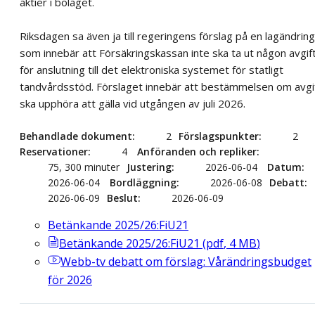
aktier i bolaget.
Riksdagen sa även ja till regeringens förslag på en lagändring
som innebär att Försäkringskassan inte ska ta ut någon avgif
för anslutning till det elektroniska systemet för statligt
tandvårdsstöd. Förslaget innebär att bestämmelsen om avgi
ska upphöra att gälla vid utgången av juli 2026.
Behandlade dokument
2
Förslagspunkter
2
Reservationer
4
Anföranden och repliker
75, 300 minuter
Justering
2026-06-04
Datum
2026-06-04
Bordläggning
2026-06-08
Debatt
2026-06-09
Beslut
2026-06-09
Betänkande 2025/26:FiU21
Betänkande 2025/26:FiU21
(
pdf
,
4
MB
)
Webb-tv
debatt om förslag: Vårändringsbudget
för 2026