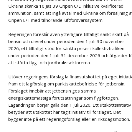
Ukraina skänka 16 Jas 39 Gripen C/D inklusive kvalificerad
ammunition, samt att ingå avtal med Ukraina om försäljning a
Gripen E/F med tillhörande luftförsvarssystem.
Regeringen föreslår även ytterligare tillfälligt sänkt skatt på
bensin och diesel under perioden den 1 juli–30 november
2026, ett tillfälligt stöd för sänkta priser i kollektivtrafiken
under perioden den 1 juli–31 december 2026 och åtgärder f
att stötta flyg- och jordbrukssektorerna.
Utöver regeringens förslag la finansutskottet på eget initiati
fram ett lagförslag om punktskattebefrielse för jetbensin.
Förslaget innebär att jetbensin ges samma
energiskattemässiga förutsättningar som flygfotogen.
Lagändringen börjar gälla den 1 juli 2026. Ett utskottsinitiativ
betyder att utskottet har tagit initiativ till förslaget. Det
bygger inte på ett regeringsförslag eller en riksdagsmotion.