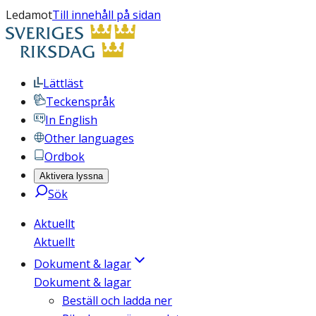
Ledamot
Till innehåll på sidan
Lättläst
Teckenspråk
In English
Other languages
Ordbok
Aktivera lyssna
Sök
Aktuellt
Aktuellt
Dokument & lagar
Dokument & lagar
Beställ och ladda ner