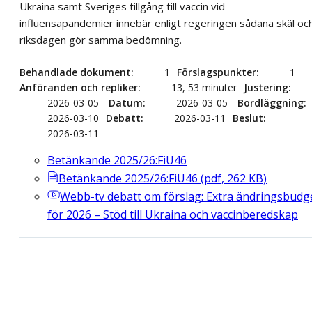
Ukraina samt Sveriges tillgång till vaccin vid
influensapandemier innebär enligt regeringen sådana skäl oc
riksdagen gör samma bedömning.
Behandlade dokument
1
Förslagspunkter
1
Anföranden och repliker
13, 53 minuter
Justering
2026-03-05
Datum
2026-03-05
Bordläggning
2026-03-10
Debatt
2026-03-11
Beslut
2026-03-11
Betänkande 2025/26:FiU46
Betänkande 2025/26:FiU46
(
pdf
,
262
KB
)
Webb-tv
debatt om förslag: Extra ändringsbudg
för 2026 – Stöd till Ukraina och vaccinberedskap