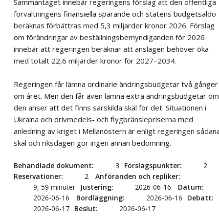
Sammantaget innebär regeringens förslag att den offentliga
förvaltningens finansiella sparande och statens budgetsaldo
beräknas förbättras med 5,3 miljarder kronor 2026. Förslag
om förändringar av beställningsbemyndiganden för 2026
innebär att regeringen beräknar att anslagen behöver öka
med totalt 22,6 miljarder kronor för 2027–2034.
Regeringen får lämna ordinarie ändringsbudgetar två gånger
om året. Men den får även lämna extra ändringsbudgetar om
den anser att det finns särskilda skäl för det. Situationen i
Ukraina och drivmedels- och flygbränslepriserna med
anledning av kriget i Mellanöstern är enligt regeringen sådan
skäl och riksdagen gör ingen annan bedömning.
Behandlade dokument
3
Förslagspunkter
2
Reservationer
2
Anföranden och repliker
9, 59 minuter
Justering
2026-06-16
Datum
2026-06-16
Bordläggning
2026-06-16
Debatt
2026-06-17
Beslut
2026-06-17