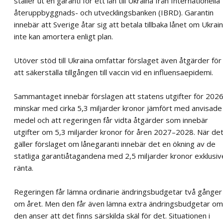
ställer ut en garanti för ett lån till Ukraina från Internationella
återuppbyggnads- och utvecklingsbanken (IBRD). Garantin
innebär att Sverige åtar sig att betala tillbaka lånet om Ukrai
inte kan amortera enligt plan.
Utöver stöd till Ukraina omfattar förslaget även åtgärder för
att säkerställa tillgången till vaccin vid en influensaepidemi.
Sammantaget innebär förslagen att statens utgifter för 202
minskar med cirka 5,3 miljarder kronor jämfört med anvisade
medel och att regeringen får vidta åtgärder som innebär
utgifter om 5,3 miljarder kronor för åren 2027–2028. När de
gäller förslaget om lånegaranti innebär det en ökning av de
statliga garantiåtagandena med 2,5 miljarder kronor exklusiv
ränta.
Regeringen får lämna ordinarie ändringsbudgetar två gånger
om året. Men den får även lämna extra ändringsbudgetar om
den anser att det finns särskilda skäl för det. Situationen i