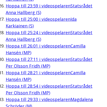
Hoppa till
23:59
i videospelaren
Statsrådet
Anna Hallberg (S)
Hoppa till
25:00
i videospelaren
Ida
Karkiainen (S)
Hoppa till
25:24
i videospelaren
Statsrådet
Anna Hallberg (S)
Hoppa till
26:01
i videospelaren
Camilla
Hansén (MP)
Hoppa till
27:11
i videospelaren
Statsrådet
Per Olsson Fridh (MP)
Hoppa till
28:21
i videospelaren
Camilla
Hansén (MP)
Hoppa till
28:54
i videospelaren
Statsrådet
Per Olsson Fridh (MP)
Hoppa till
29:33
i videospelaren
Magdalena
Schröder (M)