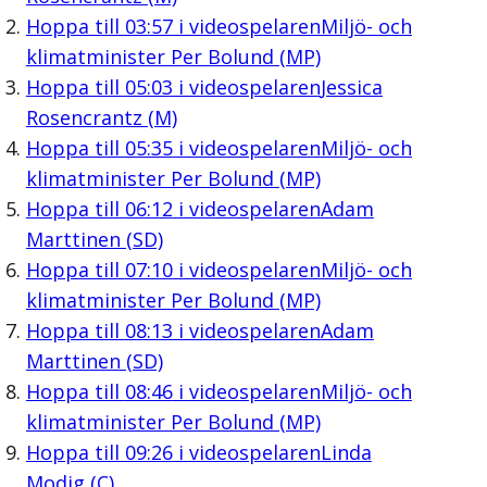
Hoppa till
03:57
i videospelaren
Miljö- och
klimatminister Per Bolund (MP)
Hoppa till
05:03
i videospelaren
Jessica
Rosencrantz (M)
Hoppa till
05:35
i videospelaren
Miljö- och
klimatminister Per Bolund (MP)
Hoppa till
06:12
i videospelaren
Adam
Marttinen (SD)
Hoppa till
07:10
i videospelaren
Miljö- och
klimatminister Per Bolund (MP)
Hoppa till
08:13
i videospelaren
Adam
Marttinen (SD)
Hoppa till
08:46
i videospelaren
Miljö- och
klimatminister Per Bolund (MP)
Hoppa till
09:26
i videospelaren
Linda
Modig (C)