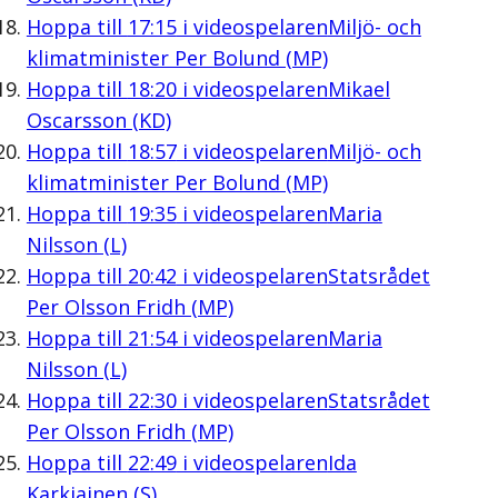
Hoppa till
17:15
i videospelaren
Miljö- och
klimatminister Per Bolund (MP)
Hoppa till
18:20
i videospelaren
Mikael
Oscarsson (KD)
Hoppa till
18:57
i videospelaren
Miljö- och
klimatminister Per Bolund (MP)
Hoppa till
19:35
i videospelaren
Maria
Nilsson (L)
Hoppa till
20:42
i videospelaren
Statsrådet
Per Olsson Fridh (MP)
Hoppa till
21:54
i videospelaren
Maria
Nilsson (L)
Hoppa till
22:30
i videospelaren
Statsrådet
Per Olsson Fridh (MP)
Hoppa till
22:49
i videospelaren
Ida
Karkiainen (S)