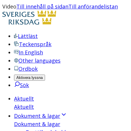
Video
Till innehåll på sidan
Till anförandelistan
Lättläst
Teckenspråk
In English
Other languages
Ordbok
Aktivera lyssna
Sök
Aktuellt
Aktuellt
Dokument & lagar
Dokument & lagar