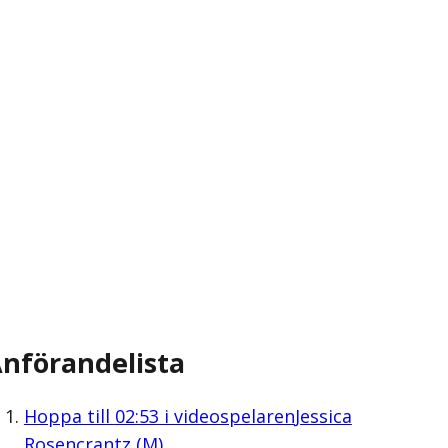
nförandelista
Hoppa till
02:53
i videospelaren
Jessica
Rosencrantz (M)