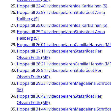
Hoppa till
22:49
i videospelaren
Ida Karkiainen (S)
Hoppa till
23:59
i videospelaren
Statsrådet Anna
Hallberg (S)
Hoppa till
25:00
i videospelaren
Ida Karkiainen (S)
Hoppa till
25:24
i videospelaren
Statsrådet Anna
Hallberg (S)
Hoppa till
26:01
i videospelaren
Camilla Hansén (M
Hoppa till
27:11
i videospelaren
Statsrådet Per
Olsson Fridh (MP)
Hoppa till
28:21
i videospelaren
Camilla Hansén (M
Hoppa till
28:54
i videospelaren
Statsrådet Per
Olsson Fridh (MP)
Hoppa till
29:33
i videospelaren
Magdalena Schröd
(M)
Hoppa till
30:42
i videospelaren
Statsrådet Per
Olsson Fridh (MP)
Hoppa till
31:44
i videospelaren
Magdalena Schröd