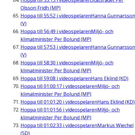
Hoppa till
55:13
i videospelaren
Statsrådet Per
Olsson Fridh (MP)
Hoppa till
55:52
i videospelaren
Hanna Gunnarsso
(V)
Hoppa till
56:49
i videospelaren
Miljö- och
klimatminister Per Bolund (MP)
Hoppa till
57:53
i videospelaren
Hanna Gunnarsso
(V)
Hoppa till
58:30
i videospelaren
Miljö- och
klimatminister Per Bolund (MP)
Hoppa till
59:08
i videospelaren
Hans Eklind (KD)
Hoppa till
01:00:17
i videospelaren
Miljö- och
klimatminister Per Bolund (MP)
Hoppa till
01:01:20
i videospelaren
Hans Eklind (KD)
Hoppa till
01:01:56
i videospelaren
Miljö- och
klimatminister Per Bolund (MP)
Hoppa till
01:02:33
i videospelaren
Markus Wiechel
(SD)