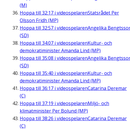
(M)
Hoppa till
32:17
i videospelaren
Statsrådet Per
Olsson Fridh (MP)
Hoppa till
32:57
i videospelaren
Angelika Bengtsso
(SD)
Hoppa till
34:07
i videospelaren
Kultur- och
demokratiminister Amanda Lind (MP)
Hoppa till
35:08
i videospelaren
Angelika Bengtsso
(SD)
Hoppa till
35:40
i videospelaren
Kultur- och
demokratiminister Amanda Lind (MP)
Hoppa till
36:17
i videospelaren
Catarina Deremar
(C)
Hoppa till
37:19
i videospelaren
Miljö- och
klimatminister Per Bolund (MP)
Hoppa till
38:26
i videospelaren
Catarina Deremar
(C)