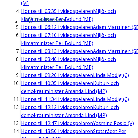
(M)
Hoppa till
05:35
i videospelaren
Miljö- och
klimatminister Per Bolund (MP)
Dela/Bädda in
Hoppa till
06:12
i videospelaren
Adam Marttinen (S
Hoppa till
07:10
i videospelaren
Miljö- och
klimatminister Per Bolund (MP)
Hoppa till
08:13
i videospelaren
Adam Marttinen (S
Hoppa till
08:46
i videospelaren
Miljö- och
klimatminister Per Bolund (MP)
Hoppa till
09:26
i videospelaren
Linda Modig (C)
Hoppa till
10:35
i videospelaren
Kultur- och
demokratiminister Amanda Lind (MP)
Hoppa till
11:34
i videospelaren
Linda Modig (C)
Hoppa till
12:12
i videospelaren
Kultur- och
demokratiminister Amanda Lind (MP)
Hoppa till
12:47
i videospelaren
Yasmine Posio (V)
Hoppa till
13:50
i videospelaren
Statsrådet Per