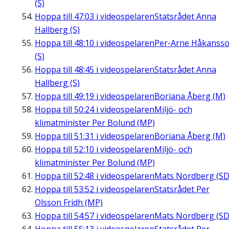
(S)
Hoppa till
47:03
i videospelaren
Statsrådet Anna
Hallberg (S)
Hoppa till
48:10
i videospelaren
Per-Arne Håkanss
(S)
Hoppa till
48:45
i videospelaren
Statsrådet Anna
Hallberg (S)
Hoppa till
49:19
i videospelaren
Boriana Åberg (M)
Hoppa till
50:24
i videospelaren
Miljö- och
klimatminister Per Bolund (MP)
Hoppa till
51:31
i videospelaren
Boriana Åberg (M)
Hoppa till
52:10
i videospelaren
Miljö- och
klimatminister Per Bolund (MP)
Hoppa till
52:48
i videospelaren
Mats Nordberg (SD
Hoppa till
53:52
i videospelaren
Statsrådet Per
Olsson Fridh (MP)
Hoppa till
54:57
i videospelaren
Mats Nordberg (SD