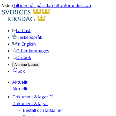
Video
Till innehåll på sidan
Till anförandelistan
Lättläst
Teckenspråk
In English
Other languages
Ordbok
Aktivera lyssna
Sök
Aktuellt
Aktuellt
Dokument & lagar
Dokument & lagar
Beställ och ladda ner