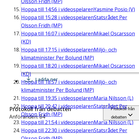
Olsson Fridh (MP)
Hoppa till
14:56
i videospelaren
Yasmine Posio (V)
Hoppa till
15:28
i videospelaren
Statsrådet Per
Olsson Fridh (MP)
Hoppa till
16:07
i videospelaren
Mikael Oscarsson
(KD)
Hoppa till
17:15
i videospelaren
Miljö- och
klimatminister Per Bolund (MP)
Hoppa till
18:20
i videospelaren
Mikael Oscarsson
(KD)
Ladda ner
Hoppa till
18:57
i videospelaren
Miljö- och
klimatminister Per Bolund (MP)
Hoppa till
19:35
i videospelaren
Maria Nilsson (L)
Hoppa till
20:42
i videospelaren
Statsrådet Per
Protokoll från debatten
Protokoll från
Olsson Fridh (MP)
Anföranden: 84
debatten
Hoppa till
21:54
i videospelaren
Maria Nilsson (L)
Hoppa till
22:30
i videospelaren
Statsrådet Per
Olsson Fridh (MP)