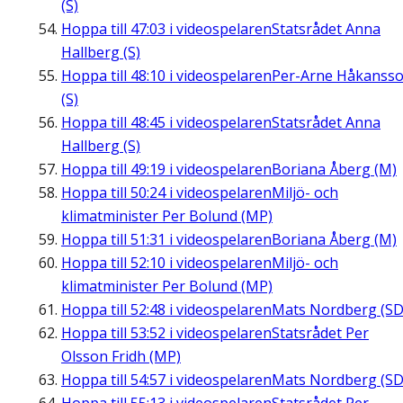
(S)
Hoppa till
47:03
i videospelaren
Statsrådet Anna
Hallberg (S)
Hoppa till
48:10
i videospelaren
Per-Arne Håkanss
(S)
Hoppa till
48:45
i videospelaren
Statsrådet Anna
Hallberg (S)
Hoppa till
49:19
i videospelaren
Boriana Åberg (M)
Hoppa till
50:24
i videospelaren
Miljö- och
klimatminister Per Bolund (MP)
Hoppa till
51:31
i videospelaren
Boriana Åberg (M)
Hoppa till
52:10
i videospelaren
Miljö- och
klimatminister Per Bolund (MP)
Hoppa till
52:48
i videospelaren
Mats Nordberg (SD
Hoppa till
53:52
i videospelaren
Statsrådet Per
Olsson Fridh (MP)
Hoppa till
54:57
i videospelaren
Mats Nordberg (SD