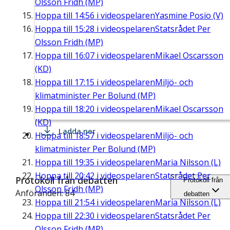
Olsson Fridh (MP)
Hoppa till
14:56
i videospelaren
Yasmine Posio (V)
Hoppa till
15:28
i videospelaren
Statsrådet Per
Olsson Fridh (MP)
Hoppa till
16:07
i videospelaren
Mikael Oscarsson
(KD)
Hoppa till
17:15
i videospelaren
Miljö- och
klimatminister Per Bolund (MP)
Hoppa till
18:20
i videospelaren
Mikael Oscarsson
(KD)
Ladda ner
Hoppa till
18:57
i videospelaren
Miljö- och
klimatminister Per Bolund (MP)
Hoppa till
19:35
i videospelaren
Maria Nilsson (L)
Hoppa till
20:42
i videospelaren
Statsrådet Per
Protokoll från debatten
Protokoll från
Olsson Fridh (MP)
Anföranden: 84
debatten
Hoppa till
21:54
i videospelaren
Maria Nilsson (L)
Hoppa till
22:30
i videospelaren
Statsrådet Per
Olsson Fridh (MP)