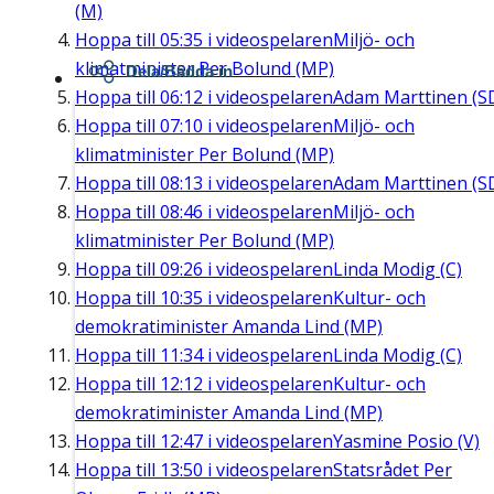
(M)
Hoppa till
05:35
i videospelaren
Miljö- och
klimatminister Per Bolund (MP)
Dela/Bädda in
Hoppa till
06:12
i videospelaren
Adam Marttinen (S
Hoppa till
07:10
i videospelaren
Miljö- och
klimatminister Per Bolund (MP)
Hoppa till
08:13
i videospelaren
Adam Marttinen (S
Hoppa till
08:46
i videospelaren
Miljö- och
klimatminister Per Bolund (MP)
Hoppa till
09:26
i videospelaren
Linda Modig (C)
Hoppa till
10:35
i videospelaren
Kultur- och
demokratiminister Amanda Lind (MP)
Hoppa till
11:34
i videospelaren
Linda Modig (C)
Hoppa till
12:12
i videospelaren
Kultur- och
demokratiminister Amanda Lind (MP)
Hoppa till
12:47
i videospelaren
Yasmine Posio (V)
Hoppa till
13:50
i videospelaren
Statsrådet Per