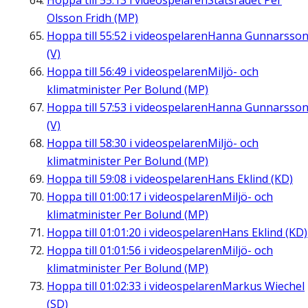
Hoppa till
55:13
i videospelaren
Statsrådet Per
Olsson Fridh (MP)
Hoppa till
55:52
i videospelaren
Hanna Gunnarsso
(V)
Hoppa till
56:49
i videospelaren
Miljö- och
klimatminister Per Bolund (MP)
Hoppa till
57:53
i videospelaren
Hanna Gunnarsso
(V)
Hoppa till
58:30
i videospelaren
Miljö- och
klimatminister Per Bolund (MP)
Hoppa till
59:08
i videospelaren
Hans Eklind (KD)
Hoppa till
01:00:17
i videospelaren
Miljö- och
klimatminister Per Bolund (MP)
Hoppa till
01:01:20
i videospelaren
Hans Eklind (KD)
Hoppa till
01:01:56
i videospelaren
Miljö- och
klimatminister Per Bolund (MP)
Hoppa till
01:02:33
i videospelaren
Markus Wiechel
(SD)