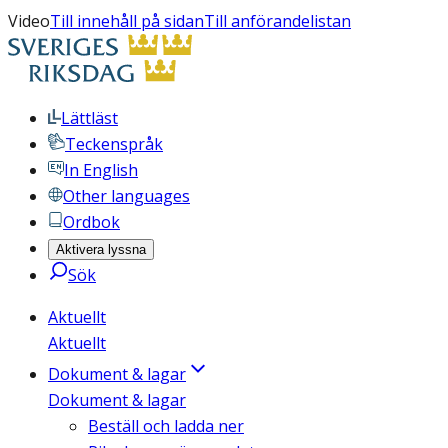
Video
Till innehåll på sidan
Till anförandelistan
Lättläst
Teckenspråk
In English
Other languages
Ordbok
Aktivera lyssna
Sök
Aktuellt
Aktuellt
Dokument & lagar
Dokument & lagar
Beställ och ladda ner