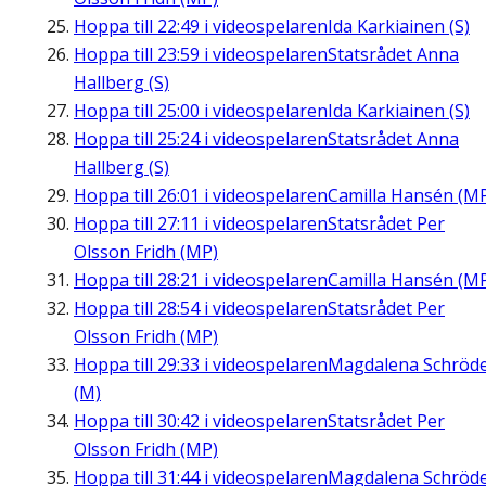
Hoppa till
22:49
i videospelaren
Ida Karkiainen (S)
Hoppa till
23:59
i videospelaren
Statsrådet Anna
Hallberg (S)
Hoppa till
25:00
i videospelaren
Ida Karkiainen (S)
Hoppa till
25:24
i videospelaren
Statsrådet Anna
Hallberg (S)
Hoppa till
26:01
i videospelaren
Camilla Hansén (M
Hoppa till
27:11
i videospelaren
Statsrådet Per
Olsson Fridh (MP)
Hoppa till
28:21
i videospelaren
Camilla Hansén (M
Hoppa till
28:54
i videospelaren
Statsrådet Per
Olsson Fridh (MP)
Hoppa till
29:33
i videospelaren
Magdalena Schröd
(M)
Hoppa till
30:42
i videospelaren
Statsrådet Per
Olsson Fridh (MP)
Hoppa till
31:44
i videospelaren
Magdalena Schröd