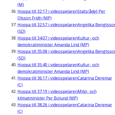
(M)
Hoppa till
32:17
i videospelaren
Statsrådet Per
Olsson Fridh (MP)
Hoppa till
32:57
i videospelaren
Angelika Bengtsso
(SD)
Hoppa till
34:07
i videospelaren
Kultur- och
demokratiminister Amanda Lind (MP)
Hoppa till
35:08
i videospelaren
Angelika Bengtsso
(SD)
Hoppa till
35:40
i videospelaren
Kultur- och
demokratiminister Amanda Lind (MP)
Hoppa till
36:17
i videospelaren
Catarina Deremar
(C)
Hoppa till
37:19
i videospelaren
Miljö- och
klimatminister Per Bolund (MP)
Hoppa till
38:26
i videospelaren
Catarina Deremar
(C)