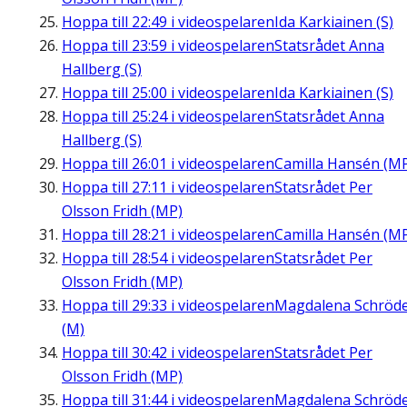
Hoppa till
22:49
i videospelaren
Ida Karkiainen (S)
Hoppa till
23:59
i videospelaren
Statsrådet Anna
Hallberg (S)
Hoppa till
25:00
i videospelaren
Ida Karkiainen (S)
Hoppa till
25:24
i videospelaren
Statsrådet Anna
Hallberg (S)
Hoppa till
26:01
i videospelaren
Camilla Hansén (M
Hoppa till
27:11
i videospelaren
Statsrådet Per
Olsson Fridh (MP)
Hoppa till
28:21
i videospelaren
Camilla Hansén (M
Hoppa till
28:54
i videospelaren
Statsrådet Per
Olsson Fridh (MP)
Hoppa till
29:33
i videospelaren
Magdalena Schröd
(M)
Hoppa till
30:42
i videospelaren
Statsrådet Per
Olsson Fridh (MP)
Hoppa till
31:44
i videospelaren
Magdalena Schröd