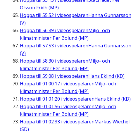
Hoppa till
55:13
i videospelaren
Statsrådet Per
Olsson Fridh (MP)
Hoppa till
55:52
i videospelaren
Hanna Gunnarsso
(V)
Hoppa till
56:49
i videospelaren
Miljö- och
klimatminister Per Bolund (MP)
Hoppa till
57:53
i videospelaren
Hanna Gunnarsso
(V)
Hoppa till
58:30
i videospelaren
Miljö- och
klimatminister Per Bolund (MP)
Hoppa till
59:08
i videospelaren
Hans Eklind (KD)
Hoppa till
01:00:17
i videospelaren
Miljö- och
klimatminister Per Bolund (MP)
Hoppa till
01:01:20
i videospelaren
Hans Eklind (KD)
Hoppa till
01:01:56
i videospelaren
Miljö- och
klimatminister Per Bolund (MP)
Hoppa till
01:02:33
i videospelaren
Markus Wiechel
(SD)