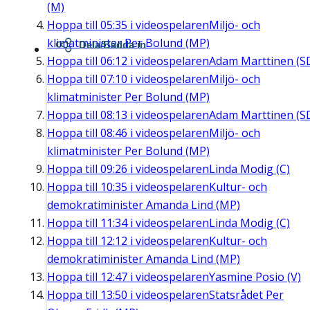
(M)
Hoppa till
05:35
i videospelaren
Miljö- och
klimatminister Per Bolund (MP)
Dela/Bädda in
Hoppa till
06:12
i videospelaren
Adam Marttinen (S
Hoppa till
07:10
i videospelaren
Miljö- och
klimatminister Per Bolund (MP)
Hoppa till
08:13
i videospelaren
Adam Marttinen (S
Hoppa till
08:46
i videospelaren
Miljö- och
klimatminister Per Bolund (MP)
Hoppa till
09:26
i videospelaren
Linda Modig (C)
Hoppa till
10:35
i videospelaren
Kultur- och
demokratiminister Amanda Lind (MP)
Hoppa till
11:34
i videospelaren
Linda Modig (C)
Hoppa till
12:12
i videospelaren
Kultur- och
demokratiminister Amanda Lind (MP)
Hoppa till
12:47
i videospelaren
Yasmine Posio (V)
Hoppa till
13:50
i videospelaren
Statsrådet Per