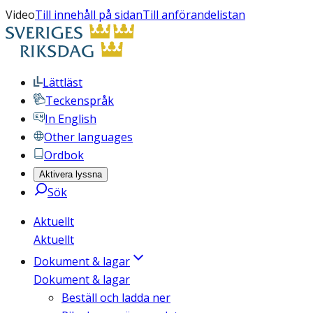
Video
Till innehåll på sidan
Till anförandelistan
Lättläst
Teckenspråk
In English
Other languages
Ordbok
Aktivera lyssna
Sök
Aktuellt
Aktuellt
Dokument & lagar
Dokument & lagar
Beställ och ladda ner