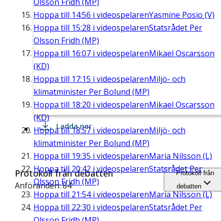
Olsson Fridh (MP)
Hoppa till
14:56
i videospelaren
Yasmine Posio (V)
Hoppa till
15:28
i videospelaren
Statsrådet Per
Olsson Fridh (MP)
Hoppa till
16:07
i videospelaren
Mikael Oscarsson
(KD)
Hoppa till
17:15
i videospelaren
Miljö- och
klimatminister Per Bolund (MP)
Hoppa till
18:20
i videospelaren
Mikael Oscarsson
(KD)
Ladda ner
Hoppa till
18:57
i videospelaren
Miljö- och
klimatminister Per Bolund (MP)
Hoppa till
19:35
i videospelaren
Maria Nilsson (L)
Hoppa till
20:42
i videospelaren
Statsrådet Per
Protokoll från debatten
Protokoll från
Olsson Fridh (MP)
Anföranden: 84
debatten
Hoppa till
21:54
i videospelaren
Maria Nilsson (L)
Hoppa till
22:30
i videospelaren
Statsrådet Per
Olsson Fridh (MP)