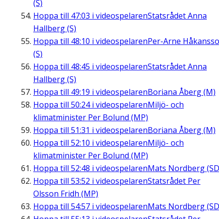
(S)
Hoppa till
47:03
i videospelaren
Statsrådet Anna
Hallberg (S)
Hoppa till
48:10
i videospelaren
Per-Arne Håkanss
(S)
Hoppa till
48:45
i videospelaren
Statsrådet Anna
Hallberg (S)
Hoppa till
49:19
i videospelaren
Boriana Åberg (M)
Hoppa till
50:24
i videospelaren
Miljö- och
klimatminister Per Bolund (MP)
Hoppa till
51:31
i videospelaren
Boriana Åberg (M)
Hoppa till
52:10
i videospelaren
Miljö- och
klimatminister Per Bolund (MP)
Hoppa till
52:48
i videospelaren
Mats Nordberg (SD
Hoppa till
53:52
i videospelaren
Statsrådet Per
Olsson Fridh (MP)
Hoppa till
54:57
i videospelaren
Mats Nordberg (SD