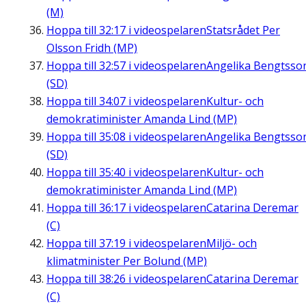
(M)
Hoppa till
32:17
i videospelaren
Statsrådet Per
Olsson Fridh (MP)
Hoppa till
32:57
i videospelaren
Angelika Bengtsso
(SD)
Hoppa till
34:07
i videospelaren
Kultur- och
demokratiminister Amanda Lind (MP)
Hoppa till
35:08
i videospelaren
Angelika Bengtsso
(SD)
Hoppa till
35:40
i videospelaren
Kultur- och
demokratiminister Amanda Lind (MP)
Hoppa till
36:17
i videospelaren
Catarina Deremar
(C)
Hoppa till
37:19
i videospelaren
Miljö- och
klimatminister Per Bolund (MP)
Hoppa till
38:26
i videospelaren
Catarina Deremar
(C)