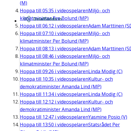
(M)
Hoppa till
05:35
i videospelaren
Miljö- och
klimatminister Per Bolund (MP)
Dela/Bädda in
Hoppa till
06:12
i videospelaren
Adam Marttinen (S
Hoppa till
07:10
i videospelaren
Miljö- och
klimatminister Per Bolund (MP)
Hoppa till
08:13
i videospelaren
Adam Marttinen (S
Hoppa till
08:46
i videospelaren
Miljö- och
klimatminister Per Bolund (MP)
Hoppa till
09:26
i videospelaren
Linda Modig (C)
Hoppa till
10:35
i videospelaren
Kultur- och
demokratiminister Amanda Lind (MP)
Hoppa till
11:34
i videospelaren
Linda Modig (C)
Hoppa till
12:12
i videospelaren
Kultur- och
demokratiminister Amanda Lind (MP)
Hoppa till
12:47
i videospelaren
Yasmine Posio (V)
Hoppa till
13:50
i videospelaren
Statsrådet Per