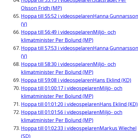
Hoppa till
55:13
i videospelaren
Statsrådet Per
Olsson Fridh (MP)
Hoppa till
55:52
i videospelaren
Hanna Gunnarsso
(V)
Hoppa till
56:49
i videospelaren
Miljö- och
klimatminister Per Bolund (MP)
Hoppa till
57:53
i videospelaren
Hanna Gunnarsso
(V)
Hoppa till
58:30
i videospelaren
Miljö- och
klimatminister Per Bolund (MP)
Hoppa till
59:08
i videospelaren
Hans Eklind (KD)
Hoppa till
01:00:17
i videospelaren
Miljö- och
klimatminister Per Bolund (MP)
Hoppa till
01:01:20
i videospelaren
Hans Eklind (KD)
Hoppa till
01:01:56
i videospelaren
Miljö- och
klimatminister Per Bolund (MP)
Hoppa till
01:02:33
i videospelaren
Markus Wiechel
(SD)