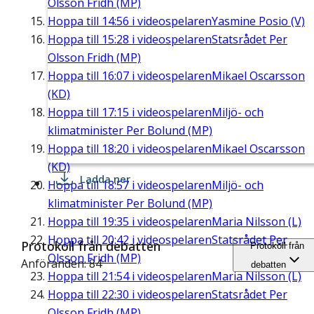
Olsson Fridh (MP)
Hoppa till
14:56
i videospelaren
Yasmine Posio (V)
Hoppa till
15:28
i videospelaren
Statsrådet Per
Olsson Fridh (MP)
Hoppa till
16:07
i videospelaren
Mikael Oscarsson
(KD)
Hoppa till
17:15
i videospelaren
Miljö- och
klimatminister Per Bolund (MP)
Hoppa till
18:20
i videospelaren
Mikael Oscarsson
(KD)
Ladda ner
Hoppa till
18:57
i videospelaren
Miljö- och
klimatminister Per Bolund (MP)
Hoppa till
19:35
i videospelaren
Maria Nilsson (L)
Hoppa till
20:42
i videospelaren
Statsrådet Per
Protokoll från debatten
Protokoll från
Olsson Fridh (MP)
Anföranden: 84
debatten
Hoppa till
21:54
i videospelaren
Maria Nilsson (L)
Hoppa till
22:30
i videospelaren
Statsrådet Per
Olsson Fridh (MP)