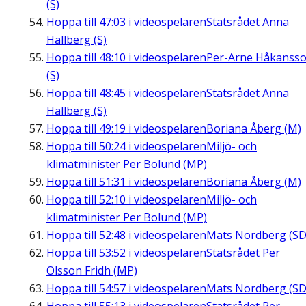
(S)
Hoppa till
47:03
i videospelaren
Statsrådet Anna
Hallberg (S)
Hoppa till
48:10
i videospelaren
Per-Arne Håkanss
(S)
Hoppa till
48:45
i videospelaren
Statsrådet Anna
Hallberg (S)
Hoppa till
49:19
i videospelaren
Boriana Åberg (M)
Hoppa till
50:24
i videospelaren
Miljö- och
klimatminister Per Bolund (MP)
Hoppa till
51:31
i videospelaren
Boriana Åberg (M)
Hoppa till
52:10
i videospelaren
Miljö- och
klimatminister Per Bolund (MP)
Hoppa till
52:48
i videospelaren
Mats Nordberg (SD
Hoppa till
53:52
i videospelaren
Statsrådet Per
Olsson Fridh (MP)
Hoppa till
54:57
i videospelaren
Mats Nordberg (SD