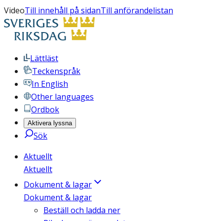
Video
Till innehåll på sidan
Till anförandelistan
Lättläst
Teckenspråk
In English
Other languages
Ordbok
Aktivera lyssna
Sök
Aktuellt
Aktuellt
Dokument & lagar
Dokument & lagar
Beställ och ladda ner