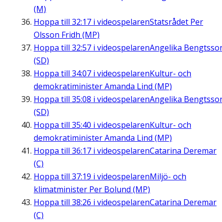
(M)
Hoppa till
32:17
i videospelaren
Statsrådet Per
Olsson Fridh (MP)
Hoppa till
32:57
i videospelaren
Angelika Bengtsso
(SD)
Hoppa till
34:07
i videospelaren
Kultur- och
demokratiminister Amanda Lind (MP)
Hoppa till
35:08
i videospelaren
Angelika Bengtsso
(SD)
Hoppa till
35:40
i videospelaren
Kultur- och
demokratiminister Amanda Lind (MP)
Hoppa till
36:17
i videospelaren
Catarina Deremar
(C)
Hoppa till
37:19
i videospelaren
Miljö- och
klimatminister Per Bolund (MP)
Hoppa till
38:26
i videospelaren
Catarina Deremar
(C)