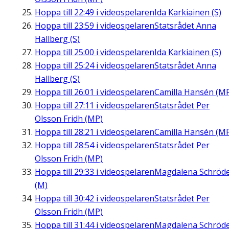
Hoppa till
22:49
i videospelaren
Ida Karkiainen (S)
Hoppa till
23:59
i videospelaren
Statsrådet Anna
Hallberg (S)
Hoppa till
25:00
i videospelaren
Ida Karkiainen (S)
Hoppa till
25:24
i videospelaren
Statsrådet Anna
Hallberg (S)
Hoppa till
26:01
i videospelaren
Camilla Hansén (M
Hoppa till
27:11
i videospelaren
Statsrådet Per
Olsson Fridh (MP)
Hoppa till
28:21
i videospelaren
Camilla Hansén (M
Hoppa till
28:54
i videospelaren
Statsrådet Per
Olsson Fridh (MP)
Hoppa till
29:33
i videospelaren
Magdalena Schröd
(M)
Hoppa till
30:42
i videospelaren
Statsrådet Per
Olsson Fridh (MP)
Hoppa till
31:44
i videospelaren
Magdalena Schröd