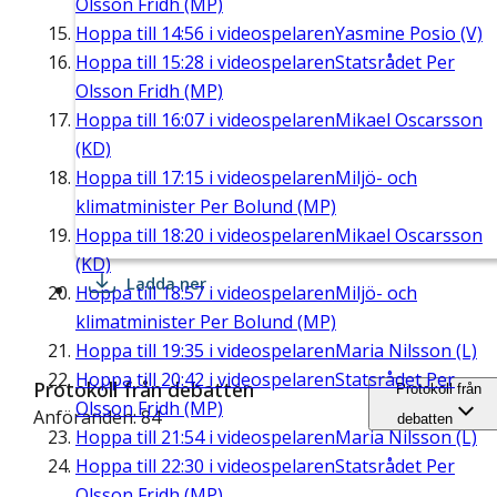
Olsson Fridh (MP)
Hoppa till
14:56
i videospelaren
Yasmine Posio (V)
Hoppa till
15:28
i videospelaren
Statsrådet Per
Olsson Fridh (MP)
Hoppa till
16:07
i videospelaren
Mikael Oscarsson
(KD)
Hoppa till
17:15
i videospelaren
Miljö- och
klimatminister Per Bolund (MP)
Hoppa till
18:20
i videospelaren
Mikael Oscarsson
(KD)
Ladda ner
Hoppa till
18:57
i videospelaren
Miljö- och
klimatminister Per Bolund (MP)
Hoppa till
19:35
i videospelaren
Maria Nilsson (L)
Hoppa till
20:42
i videospelaren
Statsrådet Per
Protokoll från debatten
Protokoll från
Olsson Fridh (MP)
Anföranden: 84
debatten
Hoppa till
21:54
i videospelaren
Maria Nilsson (L)
Hoppa till
22:30
i videospelaren
Statsrådet Per
Olsson Fridh (MP)