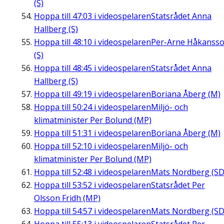
(S)
Hoppa till
47:03
i videospelaren
Statsrådet Anna
Hallberg (S)
Hoppa till
48:10
i videospelaren
Per-Arne Håkanss
(S)
Hoppa till
48:45
i videospelaren
Statsrådet Anna
Hallberg (S)
Hoppa till
49:19
i videospelaren
Boriana Åberg (M)
Hoppa till
50:24
i videospelaren
Miljö- och
klimatminister Per Bolund (MP)
Hoppa till
51:31
i videospelaren
Boriana Åberg (M)
Hoppa till
52:10
i videospelaren
Miljö- och
klimatminister Per Bolund (MP)
Hoppa till
52:48
i videospelaren
Mats Nordberg (SD
Hoppa till
53:52
i videospelaren
Statsrådet Per
Olsson Fridh (MP)
Hoppa till
54:57
i videospelaren
Mats Nordberg (SD