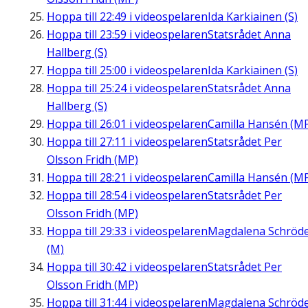
Hoppa till
22:49
i videospelaren
Ida Karkiainen (S)
Hoppa till
23:59
i videospelaren
Statsrådet Anna
Hallberg (S)
Hoppa till
25:00
i videospelaren
Ida Karkiainen (S)
Hoppa till
25:24
i videospelaren
Statsrådet Anna
Hallberg (S)
Hoppa till
26:01
i videospelaren
Camilla Hansén (M
Hoppa till
27:11
i videospelaren
Statsrådet Per
Olsson Fridh (MP)
Hoppa till
28:21
i videospelaren
Camilla Hansén (M
Hoppa till
28:54
i videospelaren
Statsrådet Per
Olsson Fridh (MP)
Hoppa till
29:33
i videospelaren
Magdalena Schröd
(M)
Hoppa till
30:42
i videospelaren
Statsrådet Per
Olsson Fridh (MP)
Hoppa till
31:44
i videospelaren
Magdalena Schröd