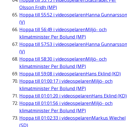
Hoppa till
55:13
i videospelaren
Statsrådet Per
Olsson Fridh (MP)
Hoppa till
55:52
i videospelaren
Hanna Gunnarsso
(V)
Hoppa till
56:49
i videospelaren
Miljö- och
klimatminister Per Bolund (MP)
Hoppa till
57:53
i videospelaren
Hanna Gunnarsso
(V)
Hoppa till
58:30
i videospelaren
Miljö- och
klimatminister Per Bolund (MP)
Hoppa till
59:08
i videospelaren
Hans Eklind (KD)
Hoppa till
01:00:17
i videospelaren
Miljö- och
klimatminister Per Bolund (MP)
Hoppa till
01:01:20
i videospelaren
Hans Eklind (KD)
Hoppa till
01:01:56
i videospelaren
Miljö- och
klimatminister Per Bolund (MP)
Hoppa till
01:02:33
i videospelaren
Markus Wiechel
(SD)