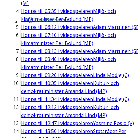
(M)
Hoppa till
05:35
i videospelaren
Miljö- och
klimatminister Per Bolund (MP)
Dela/Bädda in
Hoppa till
06:12
i videospelaren
Adam Marttinen (S
Hoppa till
07:10
i videospelaren
Miljö- och
klimatminister Per Bolund (MP)
Hoppa till
08:13
i videospelaren
Adam Marttinen (S
Hoppa till
08:46
i videospelaren
Miljö- och
klimatminister Per Bolund (MP)
Hoppa till
09:26
i videospelaren
Linda Modig (C)
Hoppa till
10:35
i videospelaren
Kultur- och
demokratiminister Amanda Lind (MP)
Hoppa till
11:34
i videospelaren
Linda Modig (C)
Hoppa till
12:12
i videospelaren
Kultur- och
demokratiminister Amanda Lind (MP)
Hoppa till
12:47
i videospelaren
Yasmine Posio (V)
Hoppa till
13:50
i videospelaren
Statsrådet Per