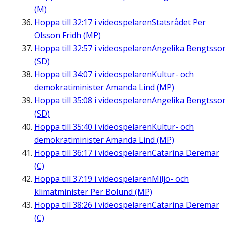
(M)
Hoppa till
32:17
i videospelaren
Statsrådet Per
Olsson Fridh (MP)
Hoppa till
32:57
i videospelaren
Angelika Bengtsso
(SD)
Hoppa till
34:07
i videospelaren
Kultur- och
demokratiminister Amanda Lind (MP)
Hoppa till
35:08
i videospelaren
Angelika Bengtsso
(SD)
Hoppa till
35:40
i videospelaren
Kultur- och
demokratiminister Amanda Lind (MP)
Hoppa till
36:17
i videospelaren
Catarina Deremar
(C)
Hoppa till
37:19
i videospelaren
Miljö- och
klimatminister Per Bolund (MP)
Hoppa till
38:26
i videospelaren
Catarina Deremar
(C)