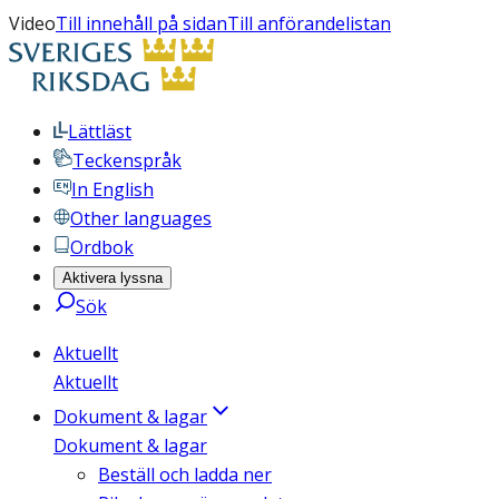
Video
Till innehåll på sidan
Till anförandelistan
Lättläst
Teckenspråk
In English
Other languages
Ordbok
Aktivera lyssna
Sök
Aktuellt
Aktuellt
Dokument & lagar
Dokument & lagar
Beställ och ladda ner