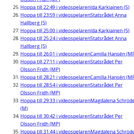
Hoppa till
22:49
i videospelaren
Ida Karkiainen (S)
Hoppa till
23:59
i videospelaren
Statsrådet Anna
Hallberg (S)
Hoppa till
25:00
i videospelaren
Ida Karkiainen (S)
Hoppa till
25:24
i videospelaren
Statsrådet Anna
Hallberg (S)
Hoppa till
26:01
i videospelaren
Camilla Hansén (M
Hoppa till
27:11
i videospelaren
Statsrådet Per
Olsson Fridh (MP)
Hoppa till
28:21
i videospelaren
Camilla Hansén (M
Hoppa till
28:54
i videospelaren
Statsrådet Per
Olsson Fridh (MP)
Hoppa till
29:33
i videospelaren
Magdalena Schröd
(M)
Hoppa till
30:42
i videospelaren
Statsrådet Per
Olsson Fridh (MP)
Hoppa till
31:44
i videospelaren
Magdalena Schröd