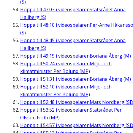
(S)
Hoppa till
47:03
i videospelaren
Statsrådet Anna
Hallberg (S)
Hoppa till
48:10
i videospelaren
Per-Arne Håkanss
(S)
Hoppa till
48:45
i videospelaren
Statsrådet Anna
Hallberg (S)
Hoppa till
49:19
i videospelaren
Boriana Åberg (M)
Hoppa till
50:24
i videospelaren
Miljö- och
klimatminister Per Bolund (MP)
Hoppa till
51:31
i videospelaren
Boriana Åberg (M)
Hoppa till
52:10
i videospelaren
Miljö- och
klimatminister Per Bolund (MP)
Hoppa till
52:48
i videospelaren
Mats Nordberg (SD
Hoppa till
53:52
i videospelaren
Statsrådet Per
Olsson Fridh (MP)
Hoppa till
54:57
i videospelaren
Mats Nordberg (SD