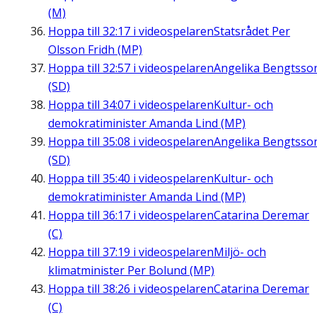
(M)
Hoppa till
32:17
i videospelaren
Statsrådet Per
Olsson Fridh (MP)
Hoppa till
32:57
i videospelaren
Angelika Bengtsso
(SD)
Hoppa till
34:07
i videospelaren
Kultur- och
demokratiminister Amanda Lind (MP)
Hoppa till
35:08
i videospelaren
Angelika Bengtsso
(SD)
Hoppa till
35:40
i videospelaren
Kultur- och
demokratiminister Amanda Lind (MP)
Hoppa till
36:17
i videospelaren
Catarina Deremar
(C)
Hoppa till
37:19
i videospelaren
Miljö- och
klimatminister Per Bolund (MP)
Hoppa till
38:26
i videospelaren
Catarina Deremar
(C)