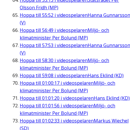
Hoppa till
55:13
i videospelaren
Statsrådet Per
Olsson Fridh (MP)
Hoppa till
55:52
i videospelaren
Hanna Gunnarsso
(V)
Hoppa till
56:49
i videospelaren
Miljö- och
klimatminister Per Bolund (MP)
Hoppa till
57:53
i videospelaren
Hanna Gunnarsso
(V)
Hoppa till
58:30
i videospelaren
Miljö- och
klimatminister Per Bolund (MP)
Hoppa till
59:08
i videospelaren
Hans Eklind (KD)
Hoppa till
01:00:17
i videospelaren
Miljö- och
klimatminister Per Bolund (MP)
Hoppa till
01:01:20
i videospelaren
Hans Eklind (KD)
Hoppa till
01:01:56
i videospelaren
Miljö- och
klimatminister Per Bolund (MP)
Hoppa till
01:02:33
i videospelaren
Markus Wiechel
(SD)