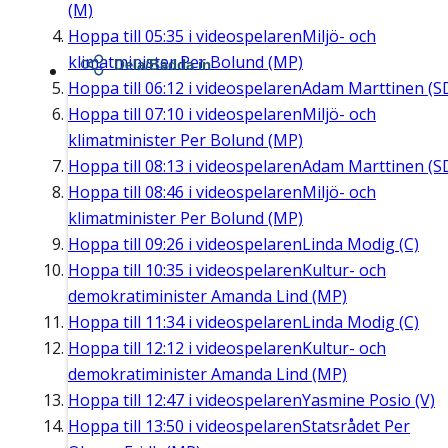
(M)
Hoppa till
05:35
i videospelaren
Miljö- och
klimatminister Per Bolund (MP)
Dela/Bädda in
Hoppa till
06:12
i videospelaren
Adam Marttinen (S
Hoppa till
07:10
i videospelaren
Miljö- och
klimatminister Per Bolund (MP)
Hoppa till
08:13
i videospelaren
Adam Marttinen (S
Hoppa till
08:46
i videospelaren
Miljö- och
klimatminister Per Bolund (MP)
Hoppa till
09:26
i videospelaren
Linda Modig (C)
Hoppa till
10:35
i videospelaren
Kultur- och
demokratiminister Amanda Lind (MP)
Hoppa till
11:34
i videospelaren
Linda Modig (C)
Hoppa till
12:12
i videospelaren
Kultur- och
demokratiminister Amanda Lind (MP)
Hoppa till
12:47
i videospelaren
Yasmine Posio (V)
Hoppa till
13:50
i videospelaren
Statsrådet Per