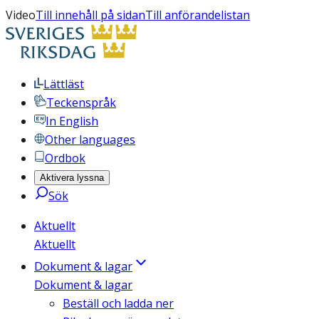
Video
Till innehåll på sidan
Till anförandelistan
Lättläst
Teckenspråk
In English
Other languages
Ordbok
Aktivera lyssna
Sök
Aktuellt
Aktuellt
Dokument & lagar
Dokument & lagar
Beställ och ladda ner