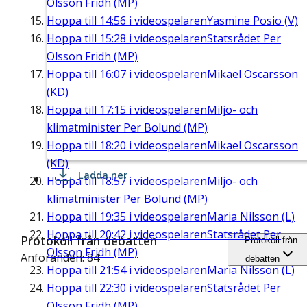
Olsson Fridh (MP)
Hoppa till
14:56
i videospelaren
Yasmine Posio (V)
Hoppa till
15:28
i videospelaren
Statsrådet Per
Olsson Fridh (MP)
Hoppa till
16:07
i videospelaren
Mikael Oscarsson
(KD)
Hoppa till
17:15
i videospelaren
Miljö- och
klimatminister Per Bolund (MP)
Hoppa till
18:20
i videospelaren
Mikael Oscarsson
(KD)
Ladda ner
Hoppa till
18:57
i videospelaren
Miljö- och
klimatminister Per Bolund (MP)
Hoppa till
19:35
i videospelaren
Maria Nilsson (L)
Hoppa till
20:42
i videospelaren
Statsrådet Per
Protokoll från debatten
Protokoll från
Olsson Fridh (MP)
Anföranden: 84
debatten
Hoppa till
21:54
i videospelaren
Maria Nilsson (L)
Hoppa till
22:30
i videospelaren
Statsrådet Per
Olsson Fridh (MP)