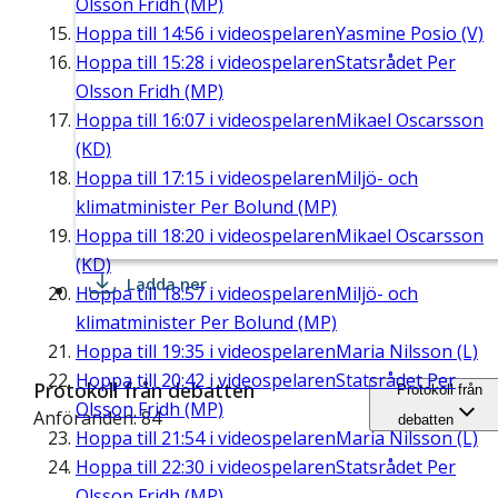
Olsson Fridh (MP)
Hoppa till
14:56
i videospelaren
Yasmine Posio (V)
Hoppa till
15:28
i videospelaren
Statsrådet Per
Olsson Fridh (MP)
Hoppa till
16:07
i videospelaren
Mikael Oscarsson
(KD)
Hoppa till
17:15
i videospelaren
Miljö- och
klimatminister Per Bolund (MP)
Hoppa till
18:20
i videospelaren
Mikael Oscarsson
(KD)
Ladda ner
Hoppa till
18:57
i videospelaren
Miljö- och
klimatminister Per Bolund (MP)
Hoppa till
19:35
i videospelaren
Maria Nilsson (L)
Hoppa till
20:42
i videospelaren
Statsrådet Per
Protokoll från debatten
Protokoll från
Olsson Fridh (MP)
Anföranden: 84
debatten
Hoppa till
21:54
i videospelaren
Maria Nilsson (L)
Hoppa till
22:30
i videospelaren
Statsrådet Per
Olsson Fridh (MP)