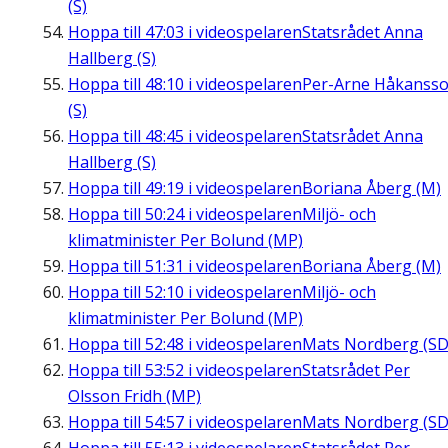
(S)
Hoppa till
47:03
i videospelaren
Statsrådet Anna
Hallberg (S)
Hoppa till
48:10
i videospelaren
Per-Arne Håkanss
(S)
Hoppa till
48:45
i videospelaren
Statsrådet Anna
Hallberg (S)
Hoppa till
49:19
i videospelaren
Boriana Åberg (M)
Hoppa till
50:24
i videospelaren
Miljö- och
klimatminister Per Bolund (MP)
Hoppa till
51:31
i videospelaren
Boriana Åberg (M)
Hoppa till
52:10
i videospelaren
Miljö- och
klimatminister Per Bolund (MP)
Hoppa till
52:48
i videospelaren
Mats Nordberg (SD
Hoppa till
53:52
i videospelaren
Statsrådet Per
Olsson Fridh (MP)
Hoppa till
54:57
i videospelaren
Mats Nordberg (SD