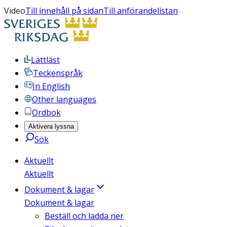
Video
Till innehåll på sidan
Till anförandelistan
Lättläst
Teckenspråk
In English
Other languages
Ordbok
Aktivera lyssna
Sök
Aktuellt
Aktuellt
Dokument & lagar
Dokument & lagar
Beställ och ladda ner