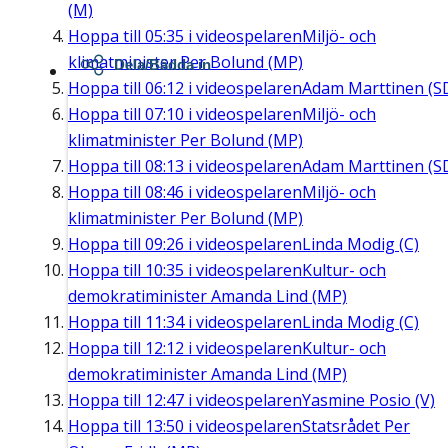
(M)
Hoppa till
05:35
i videospelaren
Miljö- och
klimatminister Per Bolund (MP)
Dela/Bädda in
Hoppa till
06:12
i videospelaren
Adam Marttinen (S
Hoppa till
07:10
i videospelaren
Miljö- och
klimatminister Per Bolund (MP)
Hoppa till
08:13
i videospelaren
Adam Marttinen (S
Hoppa till
08:46
i videospelaren
Miljö- och
klimatminister Per Bolund (MP)
Hoppa till
09:26
i videospelaren
Linda Modig (C)
Hoppa till
10:35
i videospelaren
Kultur- och
demokratiminister Amanda Lind (MP)
Hoppa till
11:34
i videospelaren
Linda Modig (C)
Hoppa till
12:12
i videospelaren
Kultur- och
demokratiminister Amanda Lind (MP)
Hoppa till
12:47
i videospelaren
Yasmine Posio (V)
Hoppa till
13:50
i videospelaren
Statsrådet Per