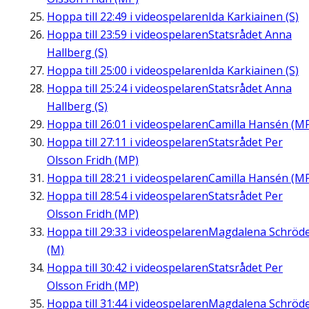
Hoppa till
22:49
i videospelaren
Ida Karkiainen (S)
Hoppa till
23:59
i videospelaren
Statsrådet Anna
Hallberg (S)
Hoppa till
25:00
i videospelaren
Ida Karkiainen (S)
Hoppa till
25:24
i videospelaren
Statsrådet Anna
Hallberg (S)
Hoppa till
26:01
i videospelaren
Camilla Hansén (M
Hoppa till
27:11
i videospelaren
Statsrådet Per
Olsson Fridh (MP)
Hoppa till
28:21
i videospelaren
Camilla Hansén (M
Hoppa till
28:54
i videospelaren
Statsrådet Per
Olsson Fridh (MP)
Hoppa till
29:33
i videospelaren
Magdalena Schröd
(M)
Hoppa till
30:42
i videospelaren
Statsrådet Per
Olsson Fridh (MP)
Hoppa till
31:44
i videospelaren
Magdalena Schröd