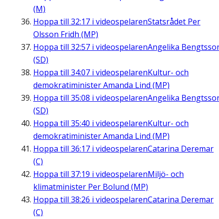
(M)
Hoppa till
32:17
i videospelaren
Statsrådet Per
Olsson Fridh (MP)
Hoppa till
32:57
i videospelaren
Angelika Bengtsso
(SD)
Hoppa till
34:07
i videospelaren
Kultur- och
demokratiminister Amanda Lind (MP)
Hoppa till
35:08
i videospelaren
Angelika Bengtsso
(SD)
Hoppa till
35:40
i videospelaren
Kultur- och
demokratiminister Amanda Lind (MP)
Hoppa till
36:17
i videospelaren
Catarina Deremar
(C)
Hoppa till
37:19
i videospelaren
Miljö- och
klimatminister Per Bolund (MP)
Hoppa till
38:26
i videospelaren
Catarina Deremar
(C)