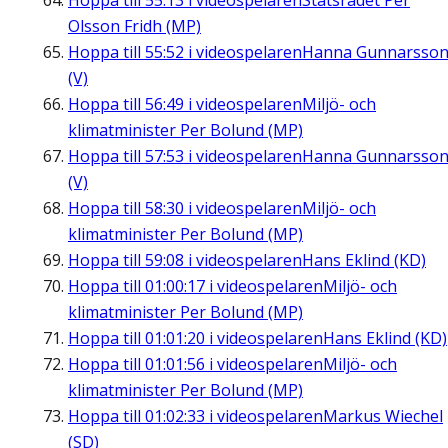
Hoppa till
55:13
i videospelaren
Statsrådet Per
Olsson Fridh (MP)
Hoppa till
55:52
i videospelaren
Hanna Gunnarsso
(V)
Hoppa till
56:49
i videospelaren
Miljö- och
klimatminister Per Bolund (MP)
Hoppa till
57:53
i videospelaren
Hanna Gunnarsso
(V)
Hoppa till
58:30
i videospelaren
Miljö- och
klimatminister Per Bolund (MP)
Hoppa till
59:08
i videospelaren
Hans Eklind (KD)
Hoppa till
01:00:17
i videospelaren
Miljö- och
klimatminister Per Bolund (MP)
Hoppa till
01:01:20
i videospelaren
Hans Eklind (KD)
Hoppa till
01:01:56
i videospelaren
Miljö- och
klimatminister Per Bolund (MP)
Hoppa till
01:02:33
i videospelaren
Markus Wiechel
(SD)