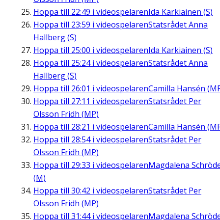
Hoppa till
22:49
i videospelaren
Ida Karkiainen (S)
Hoppa till
23:59
i videospelaren
Statsrådet Anna
Hallberg (S)
Hoppa till
25:00
i videospelaren
Ida Karkiainen (S)
Hoppa till
25:24
i videospelaren
Statsrådet Anna
Hallberg (S)
Hoppa till
26:01
i videospelaren
Camilla Hansén (M
Hoppa till
27:11
i videospelaren
Statsrådet Per
Olsson Fridh (MP)
Hoppa till
28:21
i videospelaren
Camilla Hansén (M
Hoppa till
28:54
i videospelaren
Statsrådet Per
Olsson Fridh (MP)
Hoppa till
29:33
i videospelaren
Magdalena Schröd
(M)
Hoppa till
30:42
i videospelaren
Statsrådet Per
Olsson Fridh (MP)
Hoppa till
31:44
i videospelaren
Magdalena Schröd