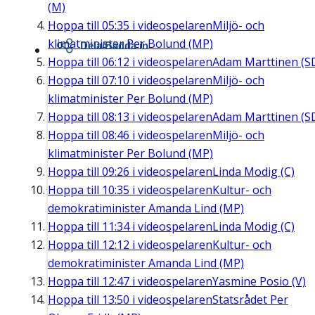
(M)
Hoppa till
05:35
i videospelaren
Miljö- och
klimatminister Per Bolund (MP)
Dela/Bädda in
Hoppa till
06:12
i videospelaren
Adam Marttinen (S
Hoppa till
07:10
i videospelaren
Miljö- och
klimatminister Per Bolund (MP)
Hoppa till
08:13
i videospelaren
Adam Marttinen (S
Hoppa till
08:46
i videospelaren
Miljö- och
klimatminister Per Bolund (MP)
Hoppa till
09:26
i videospelaren
Linda Modig (C)
Hoppa till
10:35
i videospelaren
Kultur- och
demokratiminister Amanda Lind (MP)
Hoppa till
11:34
i videospelaren
Linda Modig (C)
Hoppa till
12:12
i videospelaren
Kultur- och
demokratiminister Amanda Lind (MP)
Hoppa till
12:47
i videospelaren
Yasmine Posio (V)
Hoppa till
13:50
i videospelaren
Statsrådet Per