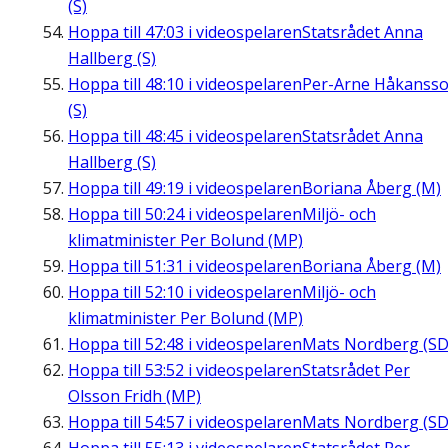
(S)
Hoppa till
47:03
i videospelaren
Statsrådet Anna
Hallberg (S)
Hoppa till
48:10
i videospelaren
Per-Arne Håkanss
(S)
Hoppa till
48:45
i videospelaren
Statsrådet Anna
Hallberg (S)
Hoppa till
49:19
i videospelaren
Boriana Åberg (M)
Hoppa till
50:24
i videospelaren
Miljö- och
klimatminister Per Bolund (MP)
Hoppa till
51:31
i videospelaren
Boriana Åberg (M)
Hoppa till
52:10
i videospelaren
Miljö- och
klimatminister Per Bolund (MP)
Hoppa till
52:48
i videospelaren
Mats Nordberg (SD
Hoppa till
53:52
i videospelaren
Statsrådet Per
Olsson Fridh (MP)
Hoppa till
54:57
i videospelaren
Mats Nordberg (SD