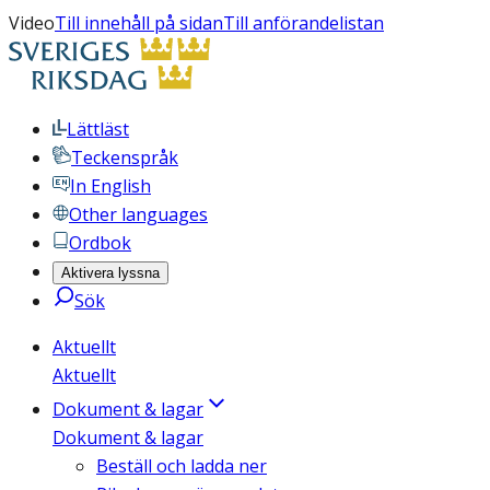
Video
Till innehåll på sidan
Till anförandelistan
Lättläst
Teckenspråk
In English
Other languages
Ordbok
Aktivera lyssna
Sök
Aktuellt
Aktuellt
Dokument & lagar
Dokument & lagar
Beställ och ladda ner