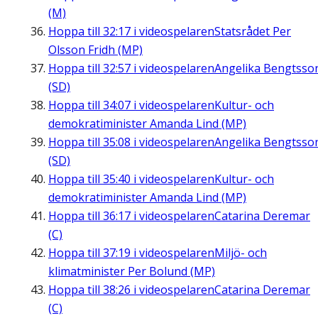
(M)
Hoppa till
32:17
i videospelaren
Statsrådet Per
Olsson Fridh (MP)
Hoppa till
32:57
i videospelaren
Angelika Bengtsso
(SD)
Hoppa till
34:07
i videospelaren
Kultur- och
demokratiminister Amanda Lind (MP)
Hoppa till
35:08
i videospelaren
Angelika Bengtsso
(SD)
Hoppa till
35:40
i videospelaren
Kultur- och
demokratiminister Amanda Lind (MP)
Hoppa till
36:17
i videospelaren
Catarina Deremar
(C)
Hoppa till
37:19
i videospelaren
Miljö- och
klimatminister Per Bolund (MP)
Hoppa till
38:26
i videospelaren
Catarina Deremar
(C)