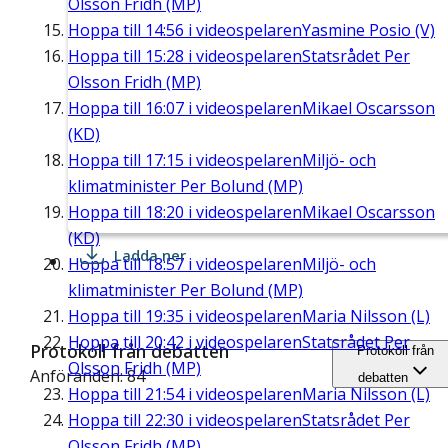
Olsson Fridh (MP)
Hoppa till
14:56
i videospelaren
Yasmine Posio (V)
Hoppa till
15:28
i videospelaren
Statsrådet Per
Olsson Fridh (MP)
Hoppa till
16:07
i videospelaren
Mikael Oscarsson
(KD)
Hoppa till
17:15
i videospelaren
Miljö- och
klimatminister Per Bolund (MP)
Hoppa till
18:20
i videospelaren
Mikael Oscarsson
(KD)
Ladda ner
Hoppa till
18:57
i videospelaren
Miljö- och
klimatminister Per Bolund (MP)
Hoppa till
19:35
i videospelaren
Maria Nilsson (L)
Hoppa till
20:42
i videospelaren
Statsrådet Per
Protokoll från debatten
Protokoll från
Olsson Fridh (MP)
Anföranden: 84
debatten
Hoppa till
21:54
i videospelaren
Maria Nilsson (L)
Hoppa till
22:30
i videospelaren
Statsrådet Per
Olsson Fridh (MP)