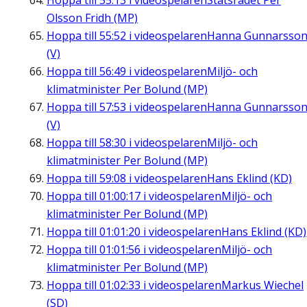
Hoppa till
55:13
i videospelaren
Statsrådet Per
Olsson Fridh (MP)
Hoppa till
55:52
i videospelaren
Hanna Gunnarsso
(V)
Hoppa till
56:49
i videospelaren
Miljö- och
klimatminister Per Bolund (MP)
Hoppa till
57:53
i videospelaren
Hanna Gunnarsso
(V)
Hoppa till
58:30
i videospelaren
Miljö- och
klimatminister Per Bolund (MP)
Hoppa till
59:08
i videospelaren
Hans Eklind (KD)
Hoppa till
01:00:17
i videospelaren
Miljö- och
klimatminister Per Bolund (MP)
Hoppa till
01:01:20
i videospelaren
Hans Eklind (KD)
Hoppa till
01:01:56
i videospelaren
Miljö- och
klimatminister Per Bolund (MP)
Hoppa till
01:02:33
i videospelaren
Markus Wiechel
(SD)