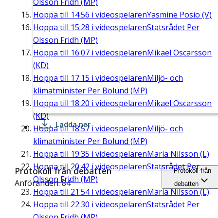
Olsson Fridh (MP)
Hoppa till
14:56
i videospelaren
Yasmine Posio (V)
Hoppa till
15:28
i videospelaren
Statsrådet Per
Olsson Fridh (MP)
Hoppa till
16:07
i videospelaren
Mikael Oscarsson
(KD)
Hoppa till
17:15
i videospelaren
Miljö- och
klimatminister Per Bolund (MP)
Hoppa till
18:20
i videospelaren
Mikael Oscarsson
(KD)
Ladda ner
Hoppa till
18:57
i videospelaren
Miljö- och
klimatminister Per Bolund (MP)
Hoppa till
19:35
i videospelaren
Maria Nilsson (L)
Hoppa till
20:42
i videospelaren
Statsrådet Per
Protokoll från debatten
Protokoll från
Olsson Fridh (MP)
Anföranden: 84
debatten
Hoppa till
21:54
i videospelaren
Maria Nilsson (L)
Hoppa till
22:30
i videospelaren
Statsrådet Per
Olsson Fridh (MP)