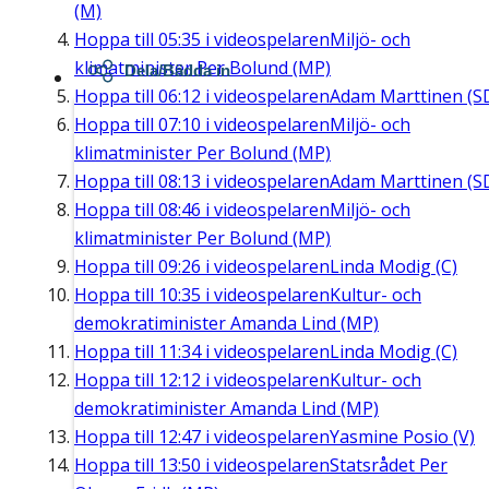
(M)
Hoppa till
05:35
i videospelaren
Miljö- och
klimatminister Per Bolund (MP)
Dela/Bädda in
Hoppa till
06:12
i videospelaren
Adam Marttinen (S
Hoppa till
07:10
i videospelaren
Miljö- och
klimatminister Per Bolund (MP)
Hoppa till
08:13
i videospelaren
Adam Marttinen (S
Hoppa till
08:46
i videospelaren
Miljö- och
klimatminister Per Bolund (MP)
Hoppa till
09:26
i videospelaren
Linda Modig (C)
Hoppa till
10:35
i videospelaren
Kultur- och
demokratiminister Amanda Lind (MP)
Hoppa till
11:34
i videospelaren
Linda Modig (C)
Hoppa till
12:12
i videospelaren
Kultur- och
demokratiminister Amanda Lind (MP)
Hoppa till
12:47
i videospelaren
Yasmine Posio (V)
Hoppa till
13:50
i videospelaren
Statsrådet Per