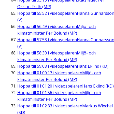
Hoppa till
55:13
i videospelaren
Statsrådet Per
Olsson Fridh (MP)
Hoppa till
55:52
i videospelaren
Hanna Gunnarsso
(V)
Hoppa till
56:49
i videospelaren
Miljö- och
klimatminister Per Bolund (MP)
Hoppa till
57:53
i videospelaren
Hanna Gunnarsso
(V)
Hoppa till
58:30
i videospelaren
Miljö- och
klimatminister Per Bolund (MP)
Hoppa till
59:08
i videospelaren
Hans Eklind (KD)
Hoppa till
01:00:17
i videospelaren
Miljö- och
klimatminister Per Bolund (MP)
Hoppa till
01:01:20
i videospelaren
Hans Eklind (KD)
Hoppa till
01:01:56
i videospelaren
Miljö- och
klimatminister Per Bolund (MP)
Hoppa till
01:02:33
i videospelaren
Markus Wiechel
(SD)