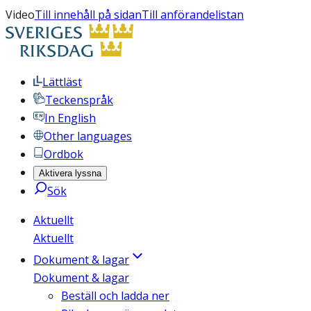
Video
Till innehåll på sidan
Till anförandelistan
Lättläst
Teckenspråk
In English
Other languages
Ordbok
Aktivera lyssna
Sök
Aktuellt
Aktuellt
Dokument & lagar
Dokument & lagar
Beställ och ladda ner