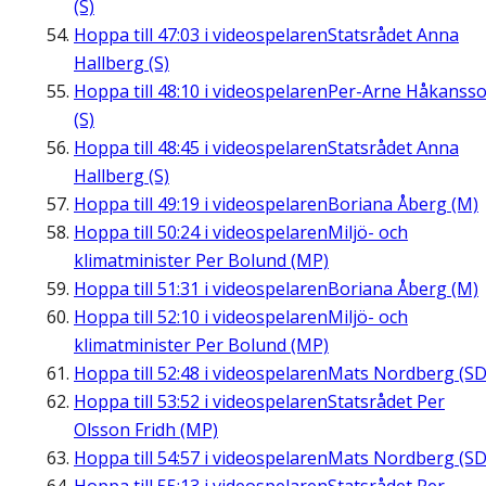
(S)
Hoppa till
47:03
i videospelaren
Statsrådet Anna
Hallberg (S)
Hoppa till
48:10
i videospelaren
Per-Arne Håkanss
(S)
Hoppa till
48:45
i videospelaren
Statsrådet Anna
Hallberg (S)
Hoppa till
49:19
i videospelaren
Boriana Åberg (M)
Hoppa till
50:24
i videospelaren
Miljö- och
klimatminister Per Bolund (MP)
Hoppa till
51:31
i videospelaren
Boriana Åberg (M)
Hoppa till
52:10
i videospelaren
Miljö- och
klimatminister Per Bolund (MP)
Hoppa till
52:48
i videospelaren
Mats Nordberg (SD
Hoppa till
53:52
i videospelaren
Statsrådet Per
Olsson Fridh (MP)
Hoppa till
54:57
i videospelaren
Mats Nordberg (SD