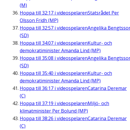
(M)
Hoppa till
32:17
i videospelaren
Statsrådet Per
Olsson Fridh (MP)
Hoppa till
32:57
i videospelaren
Angelika Bengtsso
(SD)
Hoppa till
34:07
i videospelaren
Kultur- och
demokratiminister Amanda Lind (MP)
Hoppa till
35:08
i videospelaren
Angelika Bengtsso
(SD)
Hoppa till
35:40
i videospelaren
Kultur- och
demokratiminister Amanda Lind (MP)
Hoppa till
36:17
i videospelaren
Catarina Deremar
(C)
Hoppa till
37:19
i videospelaren
Miljö- och
klimatminister Per Bolund (MP)
Hoppa till
38:26
i videospelaren
Catarina Deremar
(C)