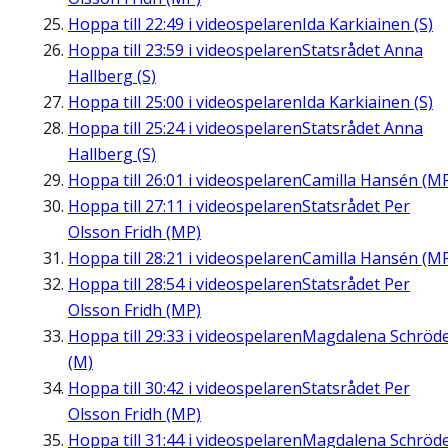
Hoppa till
22:49
i videospelaren
Ida Karkiainen (S)
Hoppa till
23:59
i videospelaren
Statsrådet Anna
Hallberg (S)
Hoppa till
25:00
i videospelaren
Ida Karkiainen (S)
Hoppa till
25:24
i videospelaren
Statsrådet Anna
Hallberg (S)
Hoppa till
26:01
i videospelaren
Camilla Hansén (M
Hoppa till
27:11
i videospelaren
Statsrådet Per
Olsson Fridh (MP)
Hoppa till
28:21
i videospelaren
Camilla Hansén (M
Hoppa till
28:54
i videospelaren
Statsrådet Per
Olsson Fridh (MP)
Hoppa till
29:33
i videospelaren
Magdalena Schröd
(M)
Hoppa till
30:42
i videospelaren
Statsrådet Per
Olsson Fridh (MP)
Hoppa till
31:44
i videospelaren
Magdalena Schröd