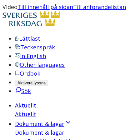
Video
Till innehåll på sidan
Till anförandelistan
Lättläst
Teckenspråk
In English
Other languages
Ordbok
Aktivera lyssna
Sök
Aktuellt
Aktuellt
Dokument & lagar
Dokument & lagar