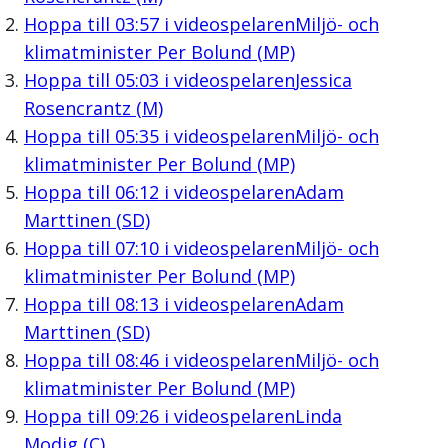
Hoppa till
03:57
i videospelaren
Miljö- och
klimatminister Per Bolund (MP)
Hoppa till
05:03
i videospelaren
Jessica
Rosencrantz (M)
Hoppa till
05:35
i videospelaren
Miljö- och
klimatminister Per Bolund (MP)
Hoppa till
06:12
i videospelaren
Adam
Marttinen (SD)
Hoppa till
07:10
i videospelaren
Miljö- och
klimatminister Per Bolund (MP)
Hoppa till
08:13
i videospelaren
Adam
Marttinen (SD)
Hoppa till
08:46
i videospelaren
Miljö- och
klimatminister Per Bolund (MP)
Hoppa till
09:26
i videospelaren
Linda
Modig (C)