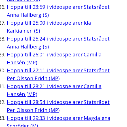
Hoppa till
23:59
i videospelaren
Statsrådet
Anna Hallberg (S)
Hoppa till
25:00
i videospelaren
Ida
Karkiainen (S)
Hoppa till
25:24
i videospelaren
Statsrådet
Anna Hallberg (S)
Hoppa till
26:01
i videospelaren
Camilla
Hansén (MP)
Hoppa till
27:11
i videospelaren
Statsrådet
Per Olsson Fridh (MP)
Hoppa till
28:21
i videospelaren
Camilla
Hansén (MP)
Hoppa till
28:54
i videospelaren
Statsrådet
Per Olsson Fridh (MP)
Hoppa till
29:33
i videospelaren
Magdalena
Schröder (M)