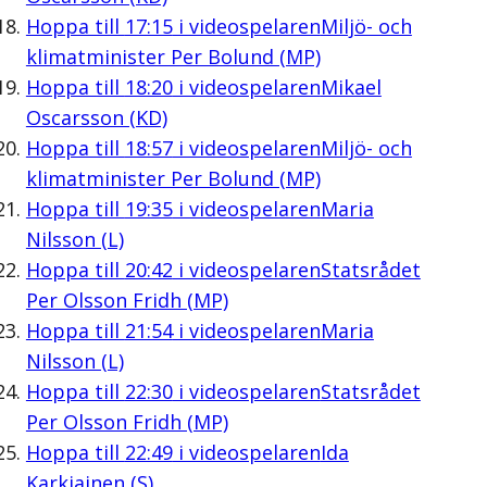
Hoppa till
17:15
i videospelaren
Miljö- och
klimatminister Per Bolund (MP)
Hoppa till
18:20
i videospelaren
Mikael
Oscarsson (KD)
Hoppa till
18:57
i videospelaren
Miljö- och
klimatminister Per Bolund (MP)
Hoppa till
19:35
i videospelaren
Maria
Nilsson (L)
Hoppa till
20:42
i videospelaren
Statsrådet
Per Olsson Fridh (MP)
Hoppa till
21:54
i videospelaren
Maria
Nilsson (L)
Hoppa till
22:30
i videospelaren
Statsrådet
Per Olsson Fridh (MP)
Hoppa till
22:49
i videospelaren
Ida
Karkiainen (S)