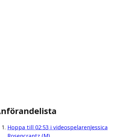
nförandelista
Hoppa till
02:53
i videospelaren
Jessica
Rosencrantz (M)