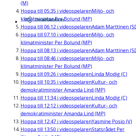
(M)
Hoppa till
05:35
i videospelaren
Miljö- och
klimatminister Per Bolund (MP)
Dela/Bädda in
Hoppa till
06:12
i videospelaren
Adam Marttinen (S
Hoppa till
07:10
i videospelaren
Miljö- och
klimatminister Per Bolund (MP)
Hoppa till
08:13
i videospelaren
Adam Marttinen (S
Hoppa till
08:46
i videospelaren
Miljö- och
klimatminister Per Bolund (MP)
Hoppa till
09:26
i videospelaren
Linda Modig (C)
Hoppa till
10:35
i videospelaren
Kultur- och
demokratiminister Amanda Lind (MP)
Hoppa till
11:34
i videospelaren
Linda Modig (C)
Hoppa till
12:12
i videospelaren
Kultur- och
demokratiminister Amanda Lind (MP)
Hoppa till
12:47
i videospelaren
Yasmine Posio (V)
Hoppa till
13:50
i videospelaren
Statsrådet Per