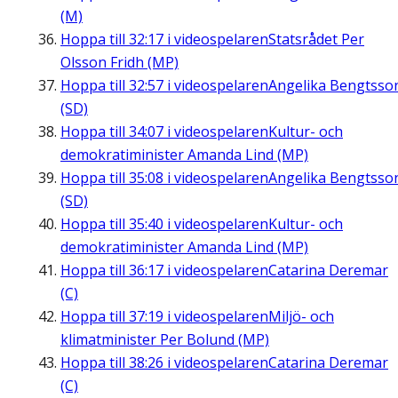
(M)
Hoppa till
32:17
i videospelaren
Statsrådet Per
Olsson Fridh (MP)
Hoppa till
32:57
i videospelaren
Angelika Bengtsso
(SD)
Hoppa till
34:07
i videospelaren
Kultur- och
demokratiminister Amanda Lind (MP)
Hoppa till
35:08
i videospelaren
Angelika Bengtsso
(SD)
Hoppa till
35:40
i videospelaren
Kultur- och
demokratiminister Amanda Lind (MP)
Hoppa till
36:17
i videospelaren
Catarina Deremar
(C)
Hoppa till
37:19
i videospelaren
Miljö- och
klimatminister Per Bolund (MP)
Hoppa till
38:26
i videospelaren
Catarina Deremar
(C)