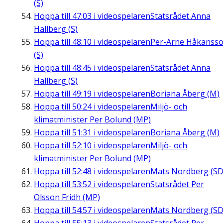
(S)
Hoppa till
47:03
i videospelaren
Statsrådet Anna
Hallberg (S)
Hoppa till
48:10
i videospelaren
Per-Arne Håkanss
(S)
Hoppa till
48:45
i videospelaren
Statsrådet Anna
Hallberg (S)
Hoppa till
49:19
i videospelaren
Boriana Åberg (M)
Hoppa till
50:24
i videospelaren
Miljö- och
klimatminister Per Bolund (MP)
Hoppa till
51:31
i videospelaren
Boriana Åberg (M)
Hoppa till
52:10
i videospelaren
Miljö- och
klimatminister Per Bolund (MP)
Hoppa till
52:48
i videospelaren
Mats Nordberg (SD
Hoppa till
53:52
i videospelaren
Statsrådet Per
Olsson Fridh (MP)
Hoppa till
54:57
i videospelaren
Mats Nordberg (SD