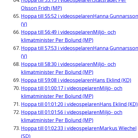
Hoppa till
55:13
i videospelaren
Statsrådet Per
Olsson Fridh (MP)
Hoppa till
55:52
i videospelaren
Hanna Gunnarsso
(V)
Hoppa till
56:49
i videospelaren
Miljö- och
klimatminister Per Bolund (MP)
Hoppa till
57:53
i videospelaren
Hanna Gunnarsso
(V)
Hoppa till
58:30
i videospelaren
Miljö- och
klimatminister Per Bolund (MP)
Hoppa till
59:08
i videospelaren
Hans Eklind (KD)
Hoppa till
01:00:17
i videospelaren
Miljö- och
klimatminister Per Bolund (MP)
Hoppa till
01:01:20
i videospelaren
Hans Eklind (KD)
Hoppa till
01:01:56
i videospelaren
Miljö- och
klimatminister Per Bolund (MP)
Hoppa till
01:02:33
i videospelaren
Markus Wiechel
(SD)