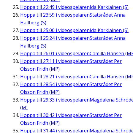
Hoppa till
22:49
i videospelaren
Ida Karkiainen (S)
Hoppa till
23:59
i videospelaren
Statsrådet Anna
Hallberg (S)
Hoppa till
25:00
i videospelaren
Ida Karkiainen (S)
Hoppa till
25:24
i videospelaren
Statsrådet Anna
Hallberg (S)
Hoppa till
26:01
i videospelaren
Camilla Hansén (M
Hoppa till
27:11
i videospelaren
Statsrådet Per
Olsson Fridh (MP)
Hoppa till
28:21
i videospelaren
Camilla Hansén (M
Hoppa till
28:54
i videospelaren
Statsrådet Per
Olsson Fridh (MP)
Hoppa till
29:33
i videospelaren
Magdalena Schröd
(M)
Hoppa till
30:42
i videospelaren
Statsrådet Per
Olsson Fridh (MP)
Hoppa till
31:44
i videospelaren
Magdalena Schröd