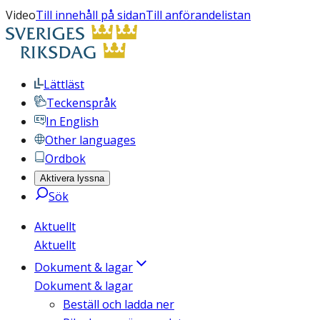
Video
Till innehåll på sidan
Till anförandelistan
Lättläst
Teckenspråk
In English
Other languages
Ordbok
Aktivera lyssna
Sök
Aktuellt
Aktuellt
Dokument & lagar
Dokument & lagar
Beställ och ladda ner