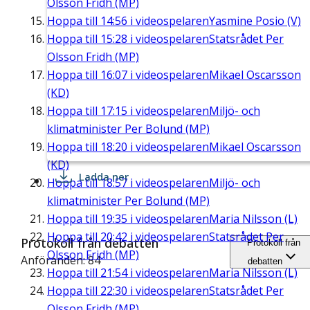
Olsson Fridh (MP)
Hoppa till
14:56
i videospelaren
Yasmine Posio (V)
Hoppa till
15:28
i videospelaren
Statsrådet Per
Olsson Fridh (MP)
Hoppa till
16:07
i videospelaren
Mikael Oscarsson
(KD)
Hoppa till
17:15
i videospelaren
Miljö- och
klimatminister Per Bolund (MP)
Hoppa till
18:20
i videospelaren
Mikael Oscarsson
(KD)
Ladda ner
Hoppa till
18:57
i videospelaren
Miljö- och
klimatminister Per Bolund (MP)
Hoppa till
19:35
i videospelaren
Maria Nilsson (L)
Hoppa till
20:42
i videospelaren
Statsrådet Per
Protokoll från debatten
Protokoll från
Olsson Fridh (MP)
Anföranden: 84
debatten
Hoppa till
21:54
i videospelaren
Maria Nilsson (L)
Hoppa till
22:30
i videospelaren
Statsrådet Per
Olsson Fridh (MP)