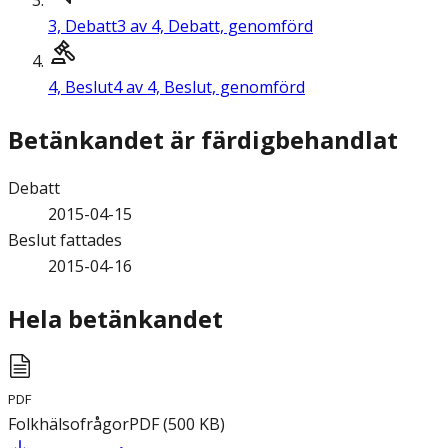
3,
Debatt
3 av 4, Debatt, genomförd
4,
Beslut
4 av 4, Beslut, genomförd
Betänkandet är färdigbehandlat
Debatt
2015-04-15
Beslut fattades
2015-04-16
Hela betänkandet
PDF
Folkhälsofrågor
PDF
(
500
KB
)