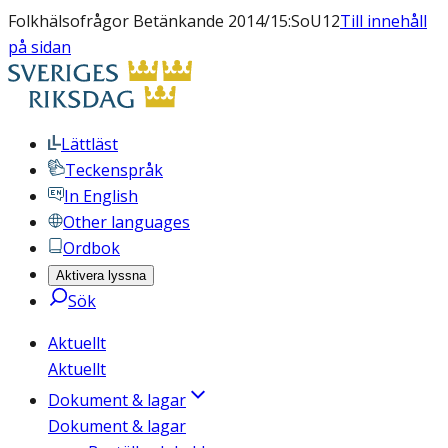
Folkhälsofrågor Betänkande 2014/15:SoU12
Till innehåll
på sidan
Lättläst
Teckenspråk
In English
Other languages
Ordbok
Aktivera lyssna
Sök
Aktuellt
Aktuellt
Dokument & lagar
Dokument & lagar