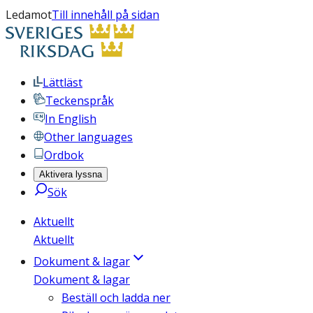
Ledamot
Till innehåll på sidan
Lättläst
Teckenspråk
In English
Other languages
Ordbok
Aktivera lyssna
Sök
Aktuellt
Aktuellt
Dokument & lagar
Dokument & lagar
Beställ och ladda ner