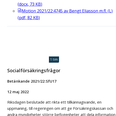
(
docx
,
73
KB
)
Motion 2021/22:4745 av Bengt Eliasson m.fl. (L)
(
pdf
,
82
KB
)
1 tim
Socialförsäkringsfrågor
Betänkande 2021/22:SfU17
12 maj 2022
Riksdagen beslutade att rikta ett tillkännagivande, en
uppmaning, till regeringen om att ge Försäkringskassan och
andra myndigheter större befogenheter att dela information