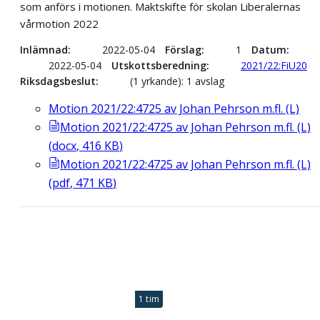
som anförs i motionen. Maktskifte för skolan Liberalernas
vårmotion 2022
Inlämnad
2022-05-04
Förslag
1
Datum
2022-05-04
Utskottsberedning
2021/22:FiU20
Riksdagsbeslut
(1 yrkande): 1 avslag
Motion 2021/22:4725 av Johan Pehrson m.fl. (L)
Motion 2021/22:4725 av Johan Pehrson m.fl. (L)
(
docx
,
416
KB
)
Motion 2021/22:4725 av Johan Pehrson m.fl. (L)
(
pdf
,
471
KB
)
1 tim