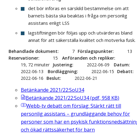
det bör införas en särskild bestämmelse om att
barnets bästa ska beaktas i fråga om personlig
assistans enligt LSS
lagstiftningen bör följas upp och utvärderas bland
annat för att säkerställa kvalitet och motverka fusk.
Behandlade dokument
7
Förslagspunkter
13
Reservationer
15
Anföranden och repliker
19, 72 minuter
Justering
2022-06-09
Datum
2022-06-13
Bordläggning
2022-06-15
Debatt
2022-06-16
Beslut
2022-06-21
Betänkande 2021/22:SoU34
Betänkande 2021/22:SoU34
(
pdf
,
958
KB
)
Webb-tv
debatt om förslag: Stärkt rätt till
personlig assistans – grundläggande behov för
personer som har en psykisk funktionsnedsättnin
och ökad rättssäkerhet för barn