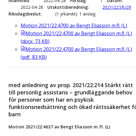
Inlämnad
2022-04-28
Förslag
1
Datum
2022-04-28
Utskottsberedning
2021/22:SfU29
Riksdagsbeslut
(1 yrkande): 1 avslag
Motion 2021/22:4700 av Bengt Eliasson m.fl. (L)
Motion 2021/22:4700 av Bengt Eliasson m.fl. (L)
(
docx
,
73
KB
)
Motion 2021/22:4700 av Bengt Eliasson m.fl. (L)
(
pdf
,
83
KB
)
med anledning av prop. 2021/22:214 Stärkt rätt
till personlig assistans – grundläggande behov
för personer som har en psykisk
funktionsnedsättning och ökad rättssäkerhet f
barn
Motion 2021/22:4637 av Bengt Eliasson m.fl. (L)