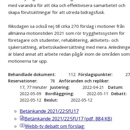
med varandra för att öka och effektivisera samarbetet och
skapa förutsättningar för att utreda bidragsfusk.
Riksdagen sa också nej till cirka 270 förslag i motioner från
allmänna motionstiden 2021 som rör trygghetssystem för
företagare och studenter, rehabilitering, aktivitets- och
sjukersättning, arbetsskadeersättning med mera. Anledning
är bland annat att arbete redan pågår inom de områden som
motionerna tar upp.
Behandlade dokument
112
Förslagspunkter
27
Reservationer
78
Anföranden och repliker
17, 77 minuter
Justering
2022-04-21
Datum
2022-05-09
Bordläggning
2022-05-11
Debatt
2022-05-12
Beslut
2022-05-12
Betänkande 2021/22:SfU17
Betänkande 2021/22:SfU17
(
pdf
,
884
KB
)
Webb-tv
debatt om förslag: