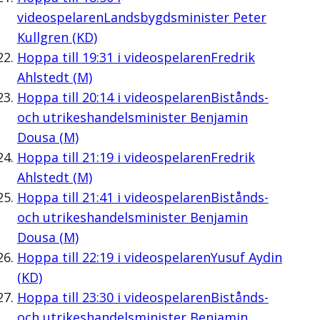
videospelaren
Landsbygdsminister Peter
Kullgren (KD)
Hoppa till
19:31
i videospelaren
Fredrik
Ahlstedt (M)
Hoppa till
20:14
i videospelaren
Bistånds-
och utrikeshandelsminister Benjamin
Dousa (M)
Hoppa till
21:19
i videospelaren
Fredrik
Ahlstedt (M)
Hoppa till
21:41
i videospelaren
Bistånds-
och utrikeshandelsminister Benjamin
Dousa (M)
Hoppa till
22:19
i videospelaren
Yusuf Aydin
(KD)
Hoppa till
23:30
i videospelaren
Bistånds-
och utrikeshandelsminister Benjamin