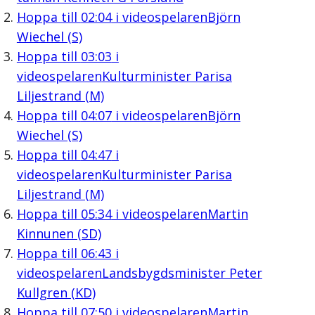
Hoppa till
02:04
i videospelaren
Björn
Wiechel (S)
Hoppa till
03:03
i
videospelaren
Kulturminister Parisa
Liljestrand (M)
Hoppa till
04:07
i videospelaren
Björn
Wiechel (S)
Hoppa till
04:47
i
videospelaren
Kulturminister Parisa
Liljestrand (M)
Hoppa till
05:34
i videospelaren
Martin
Kinnunen (SD)
Hoppa till
06:43
i
videospelaren
Landsbygdsminister Peter
Kullgren (KD)
Hoppa till
07:50
i videospelaren
Martin