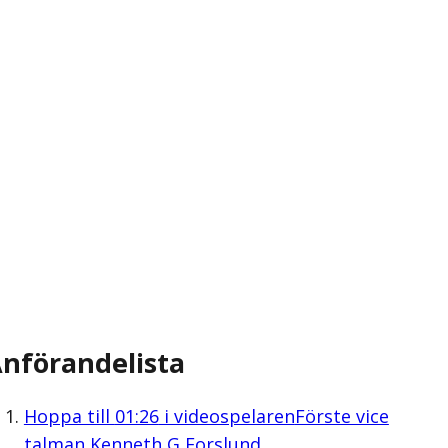
nförandelista
Hoppa till
01:26
i videospelaren
Förste vice
talman Kenneth G Forslund