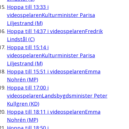
Hoppa till
13:33
i
videospelaren
Kulturminister Parisa
Liljestrand (M)
Hoppa till
14:37
i videospelaren
Fredrik
Lindstål (C)
Hoppa till
15:14
i
videospelaren
Kulturminister Parisa
Liljestrand (M)
Hoppa till
15:51
i videospelaren
Emma
Nohrén (MP)
Hoppa till
17:00
i
videospelaren
Landsbygdsminister Peter
Kullgren (KD)
Hoppa till
18:11
i videospelaren
Emma
Nohrén (MP)
Hoppa till
18:50
i