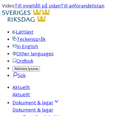
Video
Till innehåll på sidan
Till anförandelistan
Lättläst
Teckenspråk
In English
Other languages
Ordbok
Aktivera lyssna
Sök
Aktuellt
Aktuellt
Dokument & lagar
Dokument & lagar