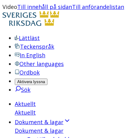
Video
Till innehåll på sidan
Till anförandelistan
Lättläst
Teckenspråk
In English
Other languages
Ordbok
Aktivera lyssna
Sök
Aktuellt
Aktuellt
Dokument & lagar
Dokument & lagar