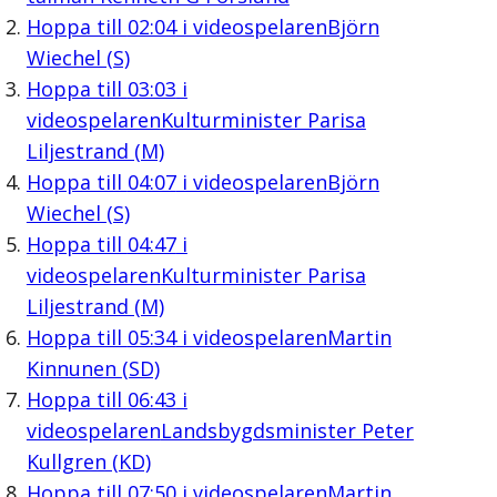
Hoppa till
02:04
i videospelaren
Björn
Wiechel (S)
Hoppa till
03:03
i
videospelaren
Kulturminister Parisa
Liljestrand (M)
Hoppa till
04:07
i videospelaren
Björn
Wiechel (S)
Hoppa till
04:47
i
videospelaren
Kulturminister Parisa
Liljestrand (M)
Hoppa till
05:34
i videospelaren
Martin
Kinnunen (SD)
Hoppa till
06:43
i
videospelaren
Landsbygdsminister Peter
Kullgren (KD)
Hoppa till
07:50
i videospelaren
Martin