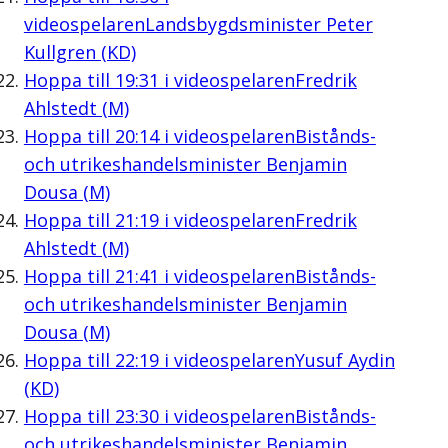
videospelaren
Landsbygdsminister Peter
Kullgren (KD)
Hoppa till
19:31
i videospelaren
Fredrik
Ahlstedt (M)
Hoppa till
20:14
i videospelaren
Bistånds-
och utrikeshandelsminister Benjamin
Dousa (M)
Hoppa till
21:19
i videospelaren
Fredrik
Ahlstedt (M)
Hoppa till
21:41
i videospelaren
Bistånds-
och utrikeshandelsminister Benjamin
Dousa (M)
Hoppa till
22:19
i videospelaren
Yusuf Aydin
(KD)
Hoppa till
23:30
i videospelaren
Bistånds-
och utrikeshandelsminister Benjamin