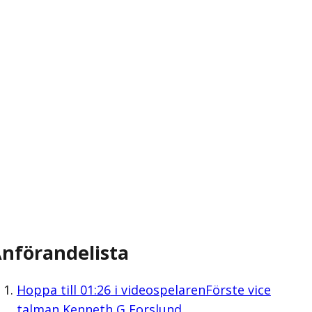
nförandelista
Hoppa till
01:26
i videospelaren
Förste vice
talman Kenneth G Forslund