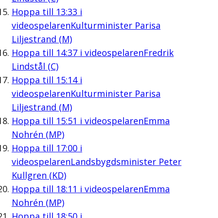
Hoppa till
13:33
i
videospelaren
Kulturminister Parisa
Liljestrand (M)
Hoppa till
14:37
i videospelaren
Fredrik
Lindstål (C)
Hoppa till
15:14
i
videospelaren
Kulturminister Parisa
Liljestrand (M)
Hoppa till
15:51
i videospelaren
Emma
Nohrén (MP)
Hoppa till
17:00
i
videospelaren
Landsbygdsminister Peter
Kullgren (KD)
Hoppa till
18:11
i videospelaren
Emma
Nohrén (MP)
Hoppa till
18:50
i