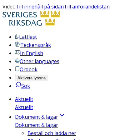
Video
Till innehåll på sidan
Till anförandelistan
Lättläst
Teckenspråk
In English
Other languages
Ordbok
Aktivera lyssna
Sök
Aktuellt
Aktuellt
Dokument & lagar
Dokument & lagar
Beställ och ladda ner