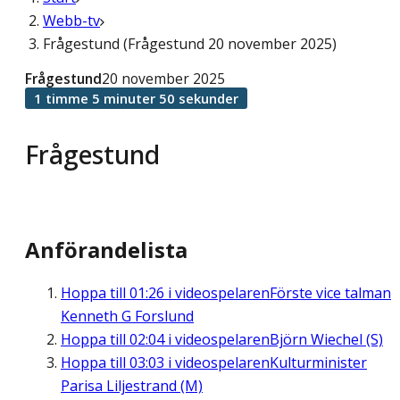
Webb-tv
Frågestund (Frågestund 20 november 2025)
Frågestund
20 november 2025
1 timme 5 minuter 50 sekunder
Frågestund
Anförandelista
Hoppa till
01:26
i videospelaren
Förste vice talman
Kenneth G Forslund
Hoppa till
02:04
i videospelaren
Björn Wiechel (S)
Hoppa till
03:03
i videospelaren
Kulturminister
Parisa Liljestrand (M)