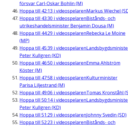
försvar Carl-Oskar Bohlin (M)
Hoppa till
42:13
i videospelaren
Markus Wiechel (S
Hoppa till
43:30
i videospelaren
Bistånds- och
utrikeshandelsminister Benjamin Dousa (M)
Hoppa till
44:29
i videospelaren
Rebecka Le Moine
(MP)
Hoppa till
45:39
i videospelaren
Landsbygdsministe
Peter Kullgren (KD)
Hoppa till
46:50
i videospelaren
Emma Ahlström
Köster (M)
Hoppa till
47:58
i videospelaren
Kulturminister
Parisa Liljestrand (M)
Hoppa till
49:06
i videospelaren
Tomas Kronståhl (S
Hoppa till
50:14
i videospelaren
Landsbygdsministe
Peter Kullgren (KD)
Hoppa till
51:29
i videospelaren
Johnny Svedin (SD)
Hoppa till
52:23
i videospelaren
Bistånds- och