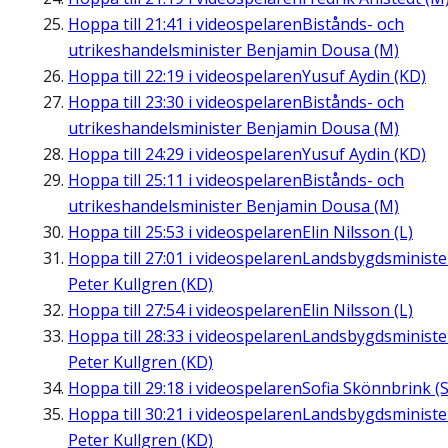
Hoppa till
21:41
i videospelaren
Bistånds- och
utrikeshandelsminister Benjamin Dousa (M)
Hoppa till
22:19
i videospelaren
Yusuf Aydin (KD)
Hoppa till
23:30
i videospelaren
Bistånds- och
utrikeshandelsminister Benjamin Dousa (M)
Hoppa till
24:29
i videospelaren
Yusuf Aydin (KD)
Hoppa till
25:11
i videospelaren
Bistånds- och
utrikeshandelsminister Benjamin Dousa (M)
Hoppa till
25:53
i videospelaren
Elin Nilsson (L)
Hoppa till
27:01
i videospelaren
Landsbygdsministe
Peter Kullgren (KD)
Hoppa till
27:54
i videospelaren
Elin Nilsson (L)
Hoppa till
28:33
i videospelaren
Landsbygdsministe
Peter Kullgren (KD)
Hoppa till
29:18
i videospelaren
Sofia Skönnbrink (S
Hoppa till
30:21
i videospelaren
Landsbygdsministe
Peter Kullgren (KD)