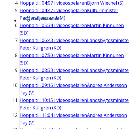
Hoppa till
04:07
i videospelaren
Björn Wiechel (S)
Hoppa till
04:47
i videospelaren
Kulturminister
Parisa Liljestrand (M)
Dela/Bädda in
Hoppa till
05:34
i videospelaren
Martin Kinnunen
(SD)
Hoppa till
06:43
i videospelaren
Landsbygdsministe
Peter Kullgren (KD)
Hoppa till
07:50
i videospelaren
Martin Kinnunen
(SD)
Hoppa till
08:33
i videospelaren
Landsbygdsministe
Peter Kullgren (KD)
Hoppa till
09:16
i videospelaren
Andrea Andersson
Tay (V)
Hoppa till
10:15
i videospelaren
Landsbygdsministe
Peter Kullgren (KD)
Hoppa till
11:04
i videospelaren
Andrea Andersson
Tay (V)