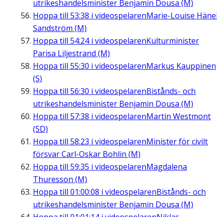
utrikeshandelsminister Benjamin Dousa (M)
Hoppa till
53:38
i videospelaren
Marie-Louise Häne
Sandström (M)
Hoppa till
54:24
i videospelaren
Kulturminister
Parisa Liljestrand (M)
Hoppa till
55:30
i videospelaren
Markus Kauppinen
(S)
Hoppa till
56:30
i videospelaren
Bistånds- och
utrikeshandelsminister Benjamin Dousa (M)
Hoppa till
57:38
i videospelaren
Martin Westmont
(SD)
Hoppa till
58:23
i videospelaren
Minister för civilt
försvar Carl-Oskar Bohlin (M)
Hoppa till
59:35
i videospelaren
Magdalena
Thuresson (M)
Hoppa till
01:00:08
i videospelaren
Bistånds- och
utrikeshandelsminister Benjamin Dousa (M)