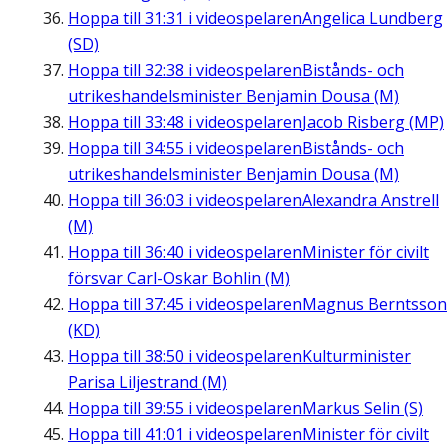
Hoppa till
31:31
i videospelaren
Angelica Lundberg
(SD)
Hoppa till
32:38
i videospelaren
Bistånds- och
utrikeshandelsminister Benjamin Dousa (M)
Hoppa till
33:48
i videospelaren
Jacob Risberg (MP)
Hoppa till
34:55
i videospelaren
Bistånds- och
utrikeshandelsminister Benjamin Dousa (M)
Hoppa till
36:03
i videospelaren
Alexandra Anstrell
(M)
Hoppa till
36:40
i videospelaren
Minister för civilt
försvar Carl-Oskar Bohlin (M)
Hoppa till
37:45
i videospelaren
Magnus Berntsson
(KD)
Hoppa till
38:50
i videospelaren
Kulturminister
Parisa Liljestrand (M)
Hoppa till
39:55
i videospelaren
Markus Selin (S)
Hoppa till
41:01
i videospelaren
Minister för civilt