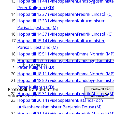
Hoppa till
11:44
i videospelaren
Landsbygdsministe
Peter Kullgren (KD)
Hoppa till
12:27
i videospelaren
Fredrik Lindstål (C)
Hoppa till
13:33
i videospelaren
Kulturminister
Parisa Liljestrand (M)
Hoppa till
14:37
i videospelaren
Fredrik Lindstål (C)
Hoppa till
15:14
i videospelaren
Kulturminister
Parisa Liljestrand (M)
Hoppa till
15:51
i videospelaren
Emma Nohrén (MP
Hoppa till
17:00
i videospelaren
Landsbygdsministe
Ladda ner
Peter Kullgren (KD)
Hoppa till
18:11
i videospelaren
Emma Nohrén (MP
Hoppa till
18:50
i videospelaren
Landsbygdsministe
Peter Kullgren (KD)
Protokoll från debatten
Protokoll från
Hoppa till
19:31
i videospelaren
Fredrik Ahlstedt (M
Anföranden: 67
debatten
Hoppa till
20:14
i videospelaren
Bistånds- och
utrikeshandelsminister Benjamin Dousa (M)
Hoppa till
21:19
i videospelaren
Fredrik Ahlstedt (M