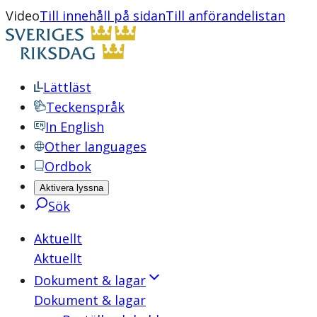
Video
Till innehåll på sidan
Till anförandelistan
Lättläst
Teckenspråk
In English
Other languages
Ordbok
Aktivera lyssna
Sök
Aktuellt
Aktuellt
Dokument & lagar
Dokument & lagar