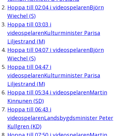
Hoppa till
02:04
i videospelaren
Björn
Wiechel (S)
Hoppa till
03:03
i
videospelaren
Kulturminister Parisa
Liljestrand (M)
Hoppa till
04:07
i videospelaren
Björn
Wiechel (S)
Hoppa till
04:47
i
videospelaren
Kulturminister Parisa
Liljestrand (M)
Hoppa till
05:34
i videospelaren
Martin
Kinnunen (SD)
Hoppa till
06:43
i
videospelaren
Landsbygdsminister Peter
Kullgren (KD)
Hoppa till
07:50
i videospelaren
Martin