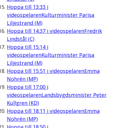
Hoppa till
13:33
i
videospelaren
Kulturminister Parisa
Liljestrand (M)
Hoppa till
14:37
i videospelaren
Fredrik
Lindstål (C)
Hoppa till
15:14
i
videospelaren
Kulturminister Parisa
Liljestrand (M)
Hoppa till
15:51
i videospelaren
Emma
Nohrén (MP)
Hoppa till
17:00
i
videospelaren
Landsbygdsminister Peter
Kullgren (KD)
Hoppa till
18:11
i videospelaren
Emma
Nohrén (MP)
Hoppa till
18:50
i