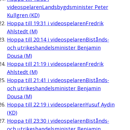
videospelaren
Landsbygdsminister Peter
Kullgren (KD)
Hoppa till
19:31
i videospelaren
Fredrik
Ahlstedt (M)
Hoppa till
20:14
i videospelaren
Bistånds-
och utrikeshandelsminister Benjamin
Dousa (M)
Hoppa till
21:19
i videospelaren
Fredrik
Ahlstedt (M)
Hoppa till
21:41
i videospelaren
Bistånds-
och utrikeshandelsminister Benjamin
Dousa (M)
Hoppa till
22:19
i videospelaren
Yusuf Aydin
(KD)
Hoppa till
23:30
i videospelaren
Bistånds-
och utrikeshandelsminister Benjamin