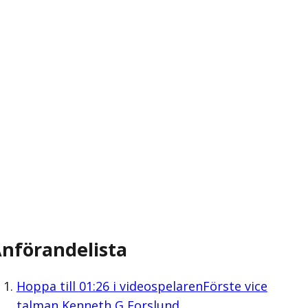
nförandelista
Hoppa till
01:26
i videospelaren
Förste vice
talman Kenneth G Forslund