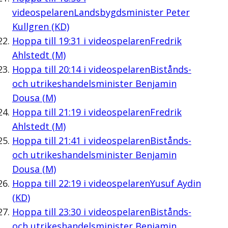
videospelaren
Landsbygdsminister Peter
Kullgren (KD)
Hoppa till
19:31
i videospelaren
Fredrik
Ahlstedt (M)
Hoppa till
20:14
i videospelaren
Bistånds-
och utrikeshandelsminister Benjamin
Dousa (M)
Hoppa till
21:19
i videospelaren
Fredrik
Ahlstedt (M)
Hoppa till
21:41
i videospelaren
Bistånds-
och utrikeshandelsminister Benjamin
Dousa (M)
Hoppa till
22:19
i videospelaren
Yusuf Aydin
(KD)
Hoppa till
23:30
i videospelaren
Bistånds-
och utrikeshandelsminister Benjamin