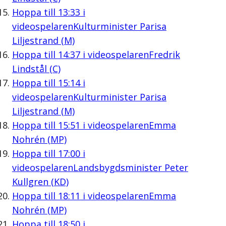
Hoppa till
13:33
i
videospelaren
Kulturminister Parisa
Liljestrand (M)
Hoppa till
14:37
i videospelaren
Fredrik
Lindstål (C)
Hoppa till
15:14
i
videospelaren
Kulturminister Parisa
Liljestrand (M)
Hoppa till
15:51
i videospelaren
Emma
Nohrén (MP)
Hoppa till
17:00
i
videospelaren
Landsbygdsminister Peter
Kullgren (KD)
Hoppa till
18:11
i videospelaren
Emma
Nohrén (MP)
Hoppa till
18:50
i