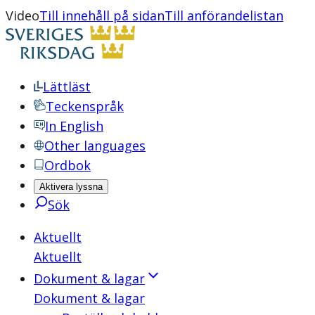
Video
Till innehåll på sidan
Till anförandelistan
Lättläst
Teckenspråk
In English
Other languages
Ordbok
Aktivera lyssna
Sök
Aktuellt
Aktuellt
Dokument & lagar
Dokument & lagar