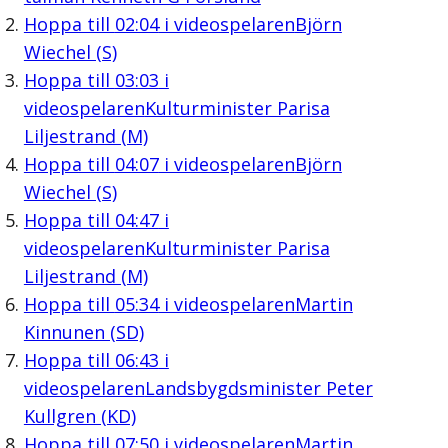
Hoppa till
02:04
i videospelaren
Björn
Wiechel (S)
Hoppa till
03:03
i
videospelaren
Kulturminister Parisa
Liljestrand (M)
Hoppa till
04:07
i videospelaren
Björn
Wiechel (S)
Hoppa till
04:47
i
videospelaren
Kulturminister Parisa
Liljestrand (M)
Hoppa till
05:34
i videospelaren
Martin
Kinnunen (SD)
Hoppa till
06:43
i
videospelaren
Landsbygdsminister Peter
Kullgren (KD)
Hoppa till
07:50
i videospelaren
Martin