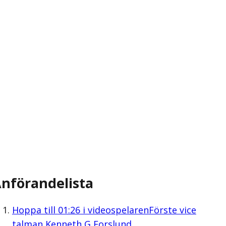
nförandelista
Hoppa till
01:26
i videospelaren
Förste vice
talman Kenneth G Forslund