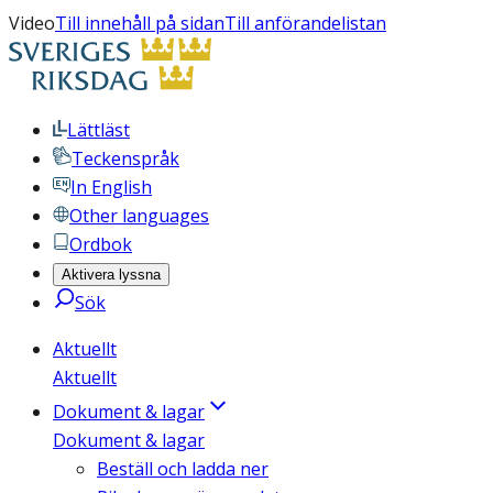
Video
Till innehåll på sidan
Till anförandelistan
Lättläst
Teckenspråk
In English
Other languages
Ordbok
Aktivera lyssna
Sök
Aktuellt
Aktuellt
Dokument & lagar
Dokument & lagar
Beställ och ladda ner