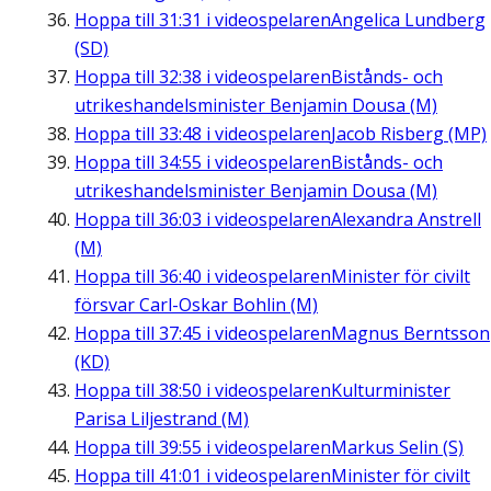
Hoppa till
31:31
i videospelaren
Angelica Lundberg
(SD)
Hoppa till
32:38
i videospelaren
Bistånds- och
utrikeshandelsminister Benjamin Dousa (M)
Hoppa till
33:48
i videospelaren
Jacob Risberg (MP)
Hoppa till
34:55
i videospelaren
Bistånds- och
utrikeshandelsminister Benjamin Dousa (M)
Hoppa till
36:03
i videospelaren
Alexandra Anstrell
(M)
Hoppa till
36:40
i videospelaren
Minister för civilt
försvar Carl-Oskar Bohlin (M)
Hoppa till
37:45
i videospelaren
Magnus Berntsson
(KD)
Hoppa till
38:50
i videospelaren
Kulturminister
Parisa Liljestrand (M)
Hoppa till
39:55
i videospelaren
Markus Selin (S)
Hoppa till
41:01
i videospelaren
Minister för civilt