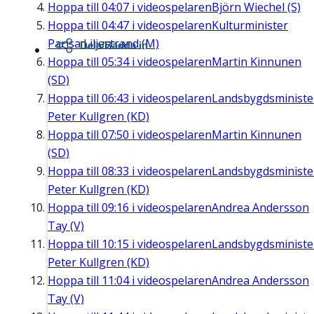
Hoppa till
04:07
i videospelaren
Björn Wiechel (S)
Hoppa till
04:47
i videospelaren
Kulturminister
Parisa Liljestrand (M)
Dela/Bädda in
Hoppa till
05:34
i videospelaren
Martin Kinnunen
(SD)
Hoppa till
06:43
i videospelaren
Landsbygdsministe
Peter Kullgren (KD)
Hoppa till
07:50
i videospelaren
Martin Kinnunen
(SD)
Hoppa till
08:33
i videospelaren
Landsbygdsministe
Peter Kullgren (KD)
Hoppa till
09:16
i videospelaren
Andrea Andersson
Tay (V)
Hoppa till
10:15
i videospelaren
Landsbygdsministe
Peter Kullgren (KD)
Hoppa till
11:04
i videospelaren
Andrea Andersson
Tay (V)