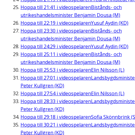
Hoppa till
21:41
i videospelaren
Bistånds- och
utrikeshandelsminister Benjamin Dousa (M)
Hoppa till
22:19
i videospelaren
Yusuf Aydin (KD)
Hoppa till
23:30
i videospelaren
Bistånds- och
utrikeshandelsminister Benjamin Dousa (M)
Hoppa till
24:29
i videospelaren
Yusuf Aydin (KD)
Hoppa till
25:11
i videospelaren
Bistånds- och
utrikeshandelsminister Benjamin Dousa (M)
Hoppa till
25:53
i videospelaren
Elin Nilsson (L)
Hoppa till
27:01
i videospelaren
Landsbygdsministe
Peter Kullgren (KD)
Hoppa till
27:54
i videospelaren
Elin Nilsson (L)
Hoppa till
28:33
i videospelaren
Landsbygdsministe
Peter Kullgren (KD)
Hoppa till
29:18
i videospelaren
Sofia Skönnbrink (S
Hoppa till
30:21
i videospelaren
Landsbygdsministe
Peter Kullgren (KD)