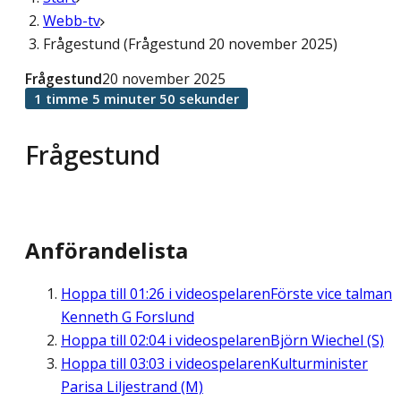
Webb-tv
Frågestund (Frågestund 20 november 2025)
Frågestund
20 november 2025
1 timme 5 minuter 50 sekunder
Frågestund
Anförandelista
Hoppa till
01:26
i videospelaren
Förste vice talman
Kenneth G Forslund
Hoppa till
02:04
i videospelaren
Björn Wiechel (S)
Hoppa till
03:03
i videospelaren
Kulturminister
Parisa Liljestrand (M)