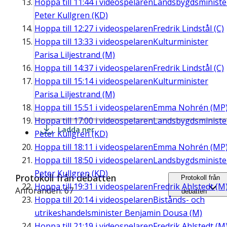
Hoppa till
11:44
i videospelaren
Landsbygdsministe
Peter Kullgren (KD)
Hoppa till
12:27
i videospelaren
Fredrik Lindstål (C)
Hoppa till
13:33
i videospelaren
Kulturminister
Parisa Liljestrand (M)
Hoppa till
14:37
i videospelaren
Fredrik Lindstål (C)
Hoppa till
15:14
i videospelaren
Kulturminister
Parisa Liljestrand (M)
Hoppa till
15:51
i videospelaren
Emma Nohrén (MP
Hoppa till
17:00
i videospelaren
Landsbygdsministe
Ladda ner
Peter Kullgren (KD)
Hoppa till
18:11
i videospelaren
Emma Nohrén (MP
Hoppa till
18:50
i videospelaren
Landsbygdsministe
Peter Kullgren (KD)
Protokoll från debatten
Protokoll från
Hoppa till
19:31
i videospelaren
Fredrik Ahlstedt (M
Anföranden: 67
debatten
Hoppa till
20:14
i videospelaren
Bistånds- och
utrikeshandelsminister Benjamin Dousa (M)
Hoppa till
21:19
i videospelaren
Fredrik Ahlstedt (M