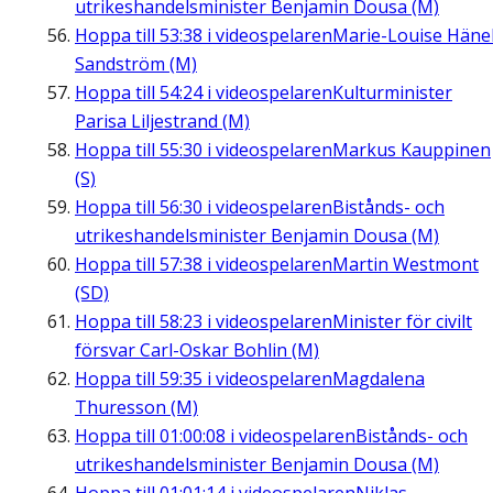
utrikeshandelsminister Benjamin Dousa (M)
Hoppa till
53:38
i videospelaren
Marie-Louise Häne
Sandström (M)
Hoppa till
54:24
i videospelaren
Kulturminister
Parisa Liljestrand (M)
Hoppa till
55:30
i videospelaren
Markus Kauppinen
(S)
Hoppa till
56:30
i videospelaren
Bistånds- och
utrikeshandelsminister Benjamin Dousa (M)
Hoppa till
57:38
i videospelaren
Martin Westmont
(SD)
Hoppa till
58:23
i videospelaren
Minister för civilt
försvar Carl-Oskar Bohlin (M)
Hoppa till
59:35
i videospelaren
Magdalena
Thuresson (M)
Hoppa till
01:00:08
i videospelaren
Bistånds- och
utrikeshandelsminister Benjamin Dousa (M)