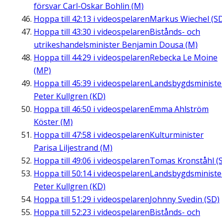
försvar Carl-Oskar Bohlin (M)
Hoppa till
42:13
i videospelaren
Markus Wiechel (S
Hoppa till
43:30
i videospelaren
Bistånds- och
utrikeshandelsminister Benjamin Dousa (M)
Hoppa till
44:29
i videospelaren
Rebecka Le Moine
(MP)
Hoppa till
45:39
i videospelaren
Landsbygdsministe
Peter Kullgren (KD)
Hoppa till
46:50
i videospelaren
Emma Ahlström
Köster (M)
Hoppa till
47:58
i videospelaren
Kulturminister
Parisa Liljestrand (M)
Hoppa till
49:06
i videospelaren
Tomas Kronståhl (S
Hoppa till
50:14
i videospelaren
Landsbygdsministe
Peter Kullgren (KD)
Hoppa till
51:29
i videospelaren
Johnny Svedin (SD)
Hoppa till
52:23
i videospelaren
Bistånds- och