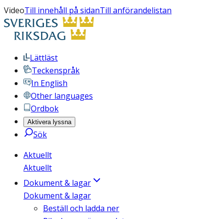
Video
Till innehåll på sidan
Till anförandelistan
Lättläst
Teckenspråk
In English
Other languages
Ordbok
Aktivera lyssna
Sök
Aktuellt
Aktuellt
Dokument & lagar
Dokument & lagar
Beställ och ladda ner