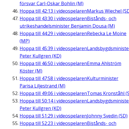
försvar Carl-Oskar Bohlin (M)
Hoppa till
42:13
i videospelaren
Markus Wiechel (S
Hoppa till
43:30
i videospelaren
Bistånds- och
utrikeshandelsminister Benjamin Dousa (M)
Hoppa till
44:29
i videospelaren
Rebecka Le Moine
(MP)
Hoppa till
45:39
i videospelaren
Landsbygdsministe
Peter Kullgren (KD)
Hoppa till
46:50
i videospelaren
Emma Ahlström
Köster (M)
Hoppa till
47:58
i videospelaren
Kulturminister
Parisa Liljestrand (M)
Hoppa till
49:06
i videospelaren
Tomas Kronståhl (S
Hoppa till
50:14
i videospelaren
Landsbygdsministe
Peter Kullgren (KD)
Hoppa till
51:29
i videospelaren
Johnny Svedin (SD)
Hoppa till
52:23
i videospelaren
Bistånds- och