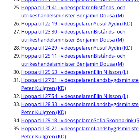
Hoppa till
21:41
i videospelaren
Bistånds- och
utrikeshandelsminister Benjamin Dousa (M)
Hoppa till
22:19
i videospelaren
Yusuf Aydin (KD)
Hoppa till
23:30
i videospelaren
Bistånds- och
utrikeshandelsminister Benjamin Dousa (M)
Hoppa till
24:29
i videospelaren
Yusuf Aydin (KD)
Hoppa till
25:11
i videospelaren
Bistånds- och
utrikeshandelsminister Benjamin Dousa (M)
Hoppa till
25:53
i videospelaren
Elin Nilsson (L)
Hoppa till
27:01
i videospelaren
Landsbygdsministe
Peter Kullgren (KD)
Hoppa till
27:54
i videospelaren
Elin Nilsson (L)
Hoppa till
28:33
i videospelaren
Landsbygdsministe
Peter Kullgren (KD)
Hoppa till
29:18
i videospelaren
Sofia Skönnbrink (S
Hoppa till
30:21
i videospelaren
Landsbygdsministe
Peter Kullgren (KD)