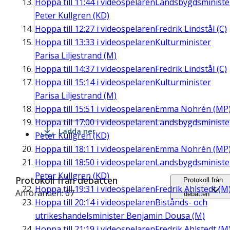
Hoppa till
11:44
i videospelaren
Landsbygdsministe
Peter Kullgren (KD)
Hoppa till
12:27
i videospelaren
Fredrik Lindstål (C)
Hoppa till
13:33
i videospelaren
Kulturminister
Parisa Liljestrand (M)
Hoppa till
14:37
i videospelaren
Fredrik Lindstål (C)
Hoppa till
15:14
i videospelaren
Kulturminister
Parisa Liljestrand (M)
Hoppa till
15:51
i videospelaren
Emma Nohrén (MP
Hoppa till
17:00
i videospelaren
Landsbygdsministe
Ladda ner
Peter Kullgren (KD)
Hoppa till
18:11
i videospelaren
Emma Nohrén (MP
Hoppa till
18:50
i videospelaren
Landsbygdsministe
Peter Kullgren (KD)
Protokoll från debatten
Protokoll från
Hoppa till
19:31
i videospelaren
Fredrik Ahlstedt (M
Anföranden: 67
debatten
Hoppa till
20:14
i videospelaren
Bistånds- och
utrikeshandelsminister Benjamin Dousa (M)
Hoppa till
21:19
i videospelaren
Fredrik Ahlstedt (M