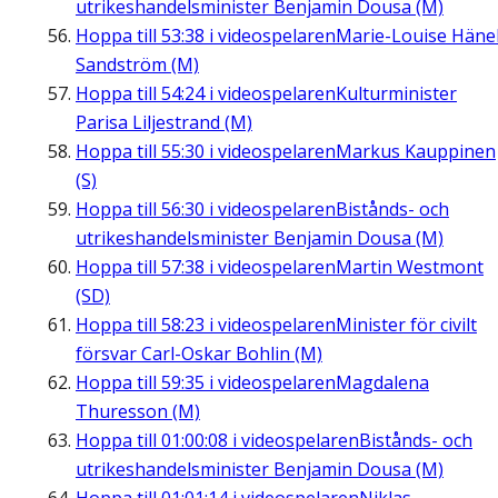
utrikeshandelsminister Benjamin Dousa (M)
Hoppa till
53:38
i videospelaren
Marie-Louise Häne
Sandström (M)
Hoppa till
54:24
i videospelaren
Kulturminister
Parisa Liljestrand (M)
Hoppa till
55:30
i videospelaren
Markus Kauppinen
(S)
Hoppa till
56:30
i videospelaren
Bistånds- och
utrikeshandelsminister Benjamin Dousa (M)
Hoppa till
57:38
i videospelaren
Martin Westmont
(SD)
Hoppa till
58:23
i videospelaren
Minister för civilt
försvar Carl-Oskar Bohlin (M)
Hoppa till
59:35
i videospelaren
Magdalena
Thuresson (M)
Hoppa till
01:00:08
i videospelaren
Bistånds- och
utrikeshandelsminister Benjamin Dousa (M)