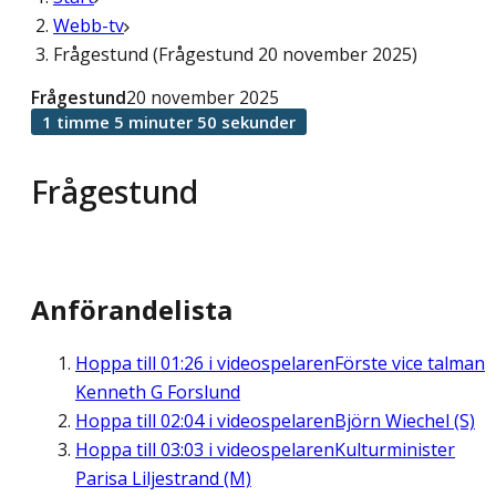
Webb-tv
Frågestund (Frågestund 20 november 2025)
Frågestund
20 november 2025
1 timme 5 minuter 50 sekunder
Frågestund
Anförandelista
Hoppa till
01:26
i videospelaren
Förste vice talman
Kenneth G Forslund
Hoppa till
02:04
i videospelaren
Björn Wiechel (S)
Hoppa till
03:03
i videospelaren
Kulturminister
Parisa Liljestrand (M)