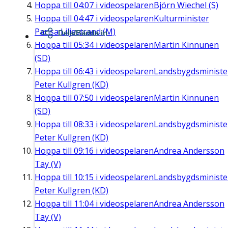
Hoppa till
04:07
i videospelaren
Björn Wiechel (S)
Hoppa till
04:47
i videospelaren
Kulturminister
Parisa Liljestrand (M)
Dela/Bädda in
Hoppa till
05:34
i videospelaren
Martin Kinnunen
(SD)
Hoppa till
06:43
i videospelaren
Landsbygdsministe
Peter Kullgren (KD)
Hoppa till
07:50
i videospelaren
Martin Kinnunen
(SD)
Hoppa till
08:33
i videospelaren
Landsbygdsministe
Peter Kullgren (KD)
Hoppa till
09:16
i videospelaren
Andrea Andersson
Tay (V)
Hoppa till
10:15
i videospelaren
Landsbygdsministe
Peter Kullgren (KD)
Hoppa till
11:04
i videospelaren
Andrea Andersson
Tay (V)