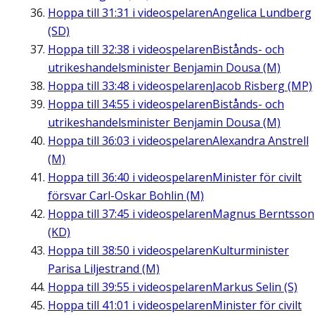
Hoppa till
31:31
i videospelaren
Angelica Lundberg
(SD)
Hoppa till
32:38
i videospelaren
Bistånds- och
utrikeshandelsminister Benjamin Dousa (M)
Hoppa till
33:48
i videospelaren
Jacob Risberg (MP)
Hoppa till
34:55
i videospelaren
Bistånds- och
utrikeshandelsminister Benjamin Dousa (M)
Hoppa till
36:03
i videospelaren
Alexandra Anstrell
(M)
Hoppa till
36:40
i videospelaren
Minister för civilt
försvar Carl-Oskar Bohlin (M)
Hoppa till
37:45
i videospelaren
Magnus Berntsson
(KD)
Hoppa till
38:50
i videospelaren
Kulturminister
Parisa Liljestrand (M)
Hoppa till
39:55
i videospelaren
Markus Selin (S)
Hoppa till
41:01
i videospelaren
Minister för civilt