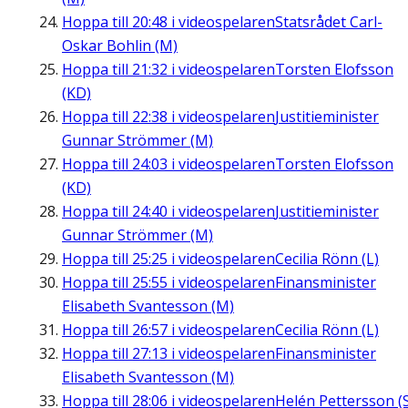
Hoppa till
20:48
i videospelaren
Statsrådet Carl-
Oskar Bohlin (M)
Hoppa till
21:32
i videospelaren
Torsten Elofsson
(KD)
Hoppa till
22:38
i videospelaren
Justitieminister
Gunnar Strömmer (M)
Hoppa till
24:03
i videospelaren
Torsten Elofsson
(KD)
Hoppa till
24:40
i videospelaren
Justitieminister
Gunnar Strömmer (M)
Hoppa till
25:25
i videospelaren
Cecilia Rönn (L)
Hoppa till
25:55
i videospelaren
Finansminister
Elisabeth Svantesson (M)
Hoppa till
26:57
i videospelaren
Cecilia Rönn (L)
Hoppa till
27:13
i videospelaren
Finansminister
Elisabeth Svantesson (M)
Hoppa till
28:06
i videospelaren
Helén Pettersson (