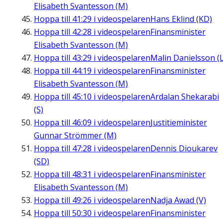
Elisabeth Svantesson (M)
Hoppa till
41:29
i videospelaren
Hans Eklind (KD)
Hoppa till
42:28
i videospelaren
Finansminister
Elisabeth Svantesson (M)
Hoppa till
43:29
i videospelaren
Malin Danielsson (L
Hoppa till
44:19
i videospelaren
Finansminister
Elisabeth Svantesson (M)
Hoppa till
45:10
i videospelaren
Ardalan Shekarabi
(S)
Hoppa till
46:09
i videospelaren
Justitieminister
Gunnar Strömmer (M)
Hoppa till
47:28
i videospelaren
Dennis Dioukarev
(SD)
Hoppa till
48:31
i videospelaren
Finansminister
Elisabeth Svantesson (M)
Hoppa till
49:26
i videospelaren
Nadja Awad (V)
Hoppa till
50:30
i videospelaren
Finansminister