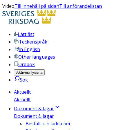
Video
Till innehåll på sidan
Till anförandelistan
Lättläst
Teckenspråk
In English
Other languages
Ordbok
Aktivera lyssna
Sök
Aktuellt
Aktuellt
Dokument & lagar
Dokument & lagar
Beställ och ladda ner