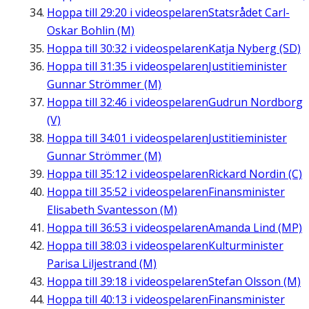
Hoppa till
29:20
i videospelaren
Statsrådet Carl-
Oskar Bohlin (M)
Hoppa till
30:32
i videospelaren
Katja Nyberg (SD)
Hoppa till
31:35
i videospelaren
Justitieminister
Gunnar Strömmer (M)
Hoppa till
32:46
i videospelaren
Gudrun Nordborg
(V)
Hoppa till
34:01
i videospelaren
Justitieminister
Gunnar Strömmer (M)
Hoppa till
35:12
i videospelaren
Rickard Nordin (C)
Hoppa till
35:52
i videospelaren
Finansminister
Elisabeth Svantesson (M)
Hoppa till
36:53
i videospelaren
Amanda Lind (MP)
Hoppa till
38:03
i videospelaren
Kulturminister
Parisa Liljestrand (M)
Hoppa till
39:18
i videospelaren
Stefan Olsson (M)
Hoppa till
40:13
i videospelaren
Finansminister