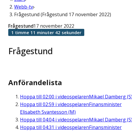
Webb-tv
Frågestund (Frågestund 17 november 2022)
Frågestund
17 november 2022
1 timme 11 minuter 42 sekunder
Frågestund
Anförandelista
Hoppa till
02:00
i videospelaren
Mikael Damberg (S
Hoppa till
02:59
i videospelaren
Finansminister
Elisabeth Svantesson (M)
Hoppa till
04:04
i videospelaren
Mikael Damberg (S
Hoppa till
04:31
i videospelaren
Finansminister