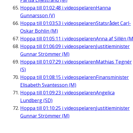
Parisa Liljestrand (M)
Hoppa till
01:02:48
i videospelaren
Hanna
Gunnarsson (V)
Hoppa till
01:03:53
i videospelaren
Statsrådet Carl-
Oskar Bohlin (M)
Hoppa till
01:05:11
i videospelaren
Anna af Sillén (M
Hoppa till
01:06:09
i videospelaren
Justitieminister
Gunnar Strömmer (M)
Hoppa till
01:07:29
i videospelaren
Mathias Tegnér
(S)
Hoppa till
01:08:15
i videospelaren
Finansminister
Elisabeth Svantesson (M)
Hoppa till
01:09:23
i videospelaren
Angelica
Lundberg (SD)
Hoppa till
01:10:25
i videospelaren
Justitieminister
Gunnar Strömmer (M)