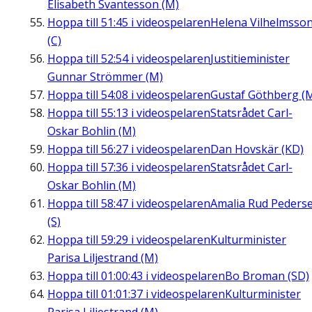
Elisabeth Svantesson (M)
Hoppa till
51:45
i videospelaren
Helena Vilhelmsso
(C)
Hoppa till
52:54
i videospelaren
Justitieminister
Gunnar Strömmer (M)
Hoppa till
54:08
i videospelaren
Gustaf Göthberg (
Hoppa till
55:13
i videospelaren
Statsrådet Carl-
Oskar Bohlin (M)
Hoppa till
56:27
i videospelaren
Dan Hovskär (KD)
Hoppa till
57:36
i videospelaren
Statsrådet Carl-
Oskar Bohlin (M)
Hoppa till
58:47
i videospelaren
Amalia Rud Peders
(S)
Hoppa till
59:29
i videospelaren
Kulturminister
Parisa Liljestrand (M)
Hoppa till
01:00:43
i videospelaren
Bo Broman (SD)
Hoppa till
01:01:37
i videospelaren
Kulturminister