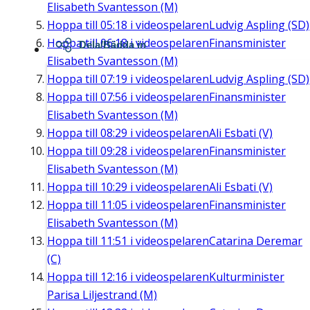
Elisabeth Svantesson (M)
Hoppa till
05:18
i videospelaren
Ludvig Aspling (SD)
Hoppa till
06:18
i videospelaren
Finansminister
Dela/Bädda in
Elisabeth Svantesson (M)
Hoppa till
07:19
i videospelaren
Ludvig Aspling (SD)
Hoppa till
07:56
i videospelaren
Finansminister
Elisabeth Svantesson (M)
Hoppa till
08:29
i videospelaren
Ali Esbati (V)
Hoppa till
09:28
i videospelaren
Finansminister
Elisabeth Svantesson (M)
Hoppa till
10:29
i videospelaren
Ali Esbati (V)
Hoppa till
11:05
i videospelaren
Finansminister
Elisabeth Svantesson (M)
Hoppa till
11:51
i videospelaren
Catarina Deremar
(C)
Hoppa till
12:16
i videospelaren
Kulturminister
Parisa Liljestrand (M)