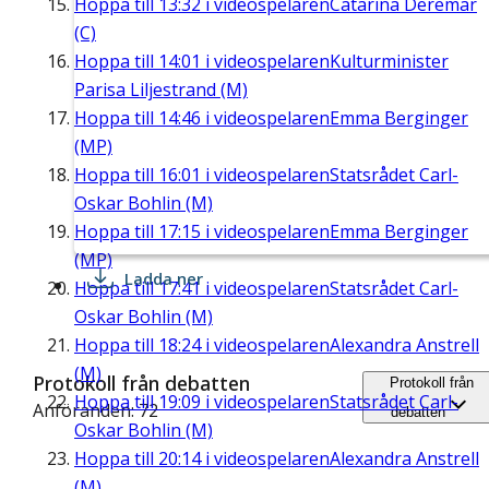
Hoppa till
13:32
i videospelaren
Catarina Deremar
(C)
Hoppa till
14:01
i videospelaren
Kulturminister
Parisa Liljestrand (M)
Hoppa till
14:46
i videospelaren
Emma Berginger
(MP)
Hoppa till
16:01
i videospelaren
Statsrådet Carl-
Oskar Bohlin (M)
Hoppa till
17:15
i videospelaren
Emma Berginger
(MP)
Ladda ner
Hoppa till
17:41
i videospelaren
Statsrådet Carl-
Oskar Bohlin (M)
Hoppa till
18:24
i videospelaren
Alexandra Anstrell
(M)
Protokoll från debatten
Protokoll från
Hoppa till
19:09
i videospelaren
Statsrådet Carl-
Anföranden: 72
debatten
Oskar Bohlin (M)
Hoppa till
20:14
i videospelaren
Alexandra Anstrell
(M)