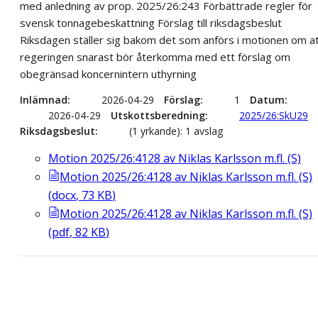
med anledning av prop. 2025/26:243 Förbättrade regler för
svensk tonnagebeskattning Förslag till riksdagsbeslut
Riksdagen ställer sig bakom det som anförs i motionen om a
regeringen snarast bör återkomma med ett förslag om
obegränsad koncernintern uthyrning
Inlämnad
2026-04-29
Förslag
1
Datum
2026-04-29
Utskottsberedning
2025/26:SkU29
Riksdagsbeslut
(1 yrkande): 1 avslag
Motion 2025/26:4128 av Niklas Karlsson m.fl. (S)
Motion 2025/26:4128 av Niklas Karlsson m.fl. (S)
(
docx
,
73
KB
)
Motion 2025/26:4128 av Niklas Karlsson m.fl. (S)
(
pdf
,
82
KB
)