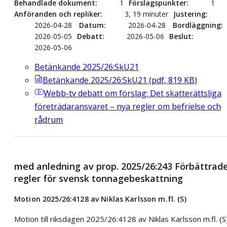
Behandlade dokument
1
Förslagspunkter
1
Anföranden och repliker
3, 19 minuter
Justering
2026-04-28
Datum
2026-04-28
Bordläggning
2026-05-05
Debatt
2026-05-06
Beslut
2026-05-06
Betänkande 2025/26:SkU21
Betänkande 2025/26:SkU21
(
pdf
,
819
KB
)
Webb-tv
debatt om förslag: Det skatterättsliga
företrädaransvaret – nya regler om befrielse och
rådrum
med anledning av prop. 2025/26:243 Förbättrad
regler för svensk tonnagebeskattning
Motion 2025/26:4128 av Niklas Karlsson m.fl. (S)
Motion till riksdagen 2025/26:4128 av Niklas Karlsson m.fl. (S