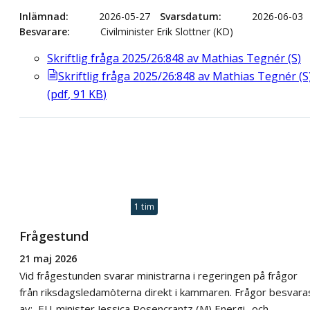
Inlämnad
2026-05-27
Svarsdatum
2026-06-03
Besvarare
Civilminister Erik Slottner (KD)
Skriftlig fråga 2025/26:848 av Mathias Tegnér (S)
Skriftlig fråga 2025/26:848 av Mathias Tegnér (S
(
pdf
,
91
KB
)
1 tim
Frågestund
21 maj 2026
Vid frågestunden svarar ministrarna i regeringen på frågor
från riksdagsledamöterna direkt i kammaren. Frågor besvara
av: EU-minister Jessica Rosencrantz (M) Energi- och