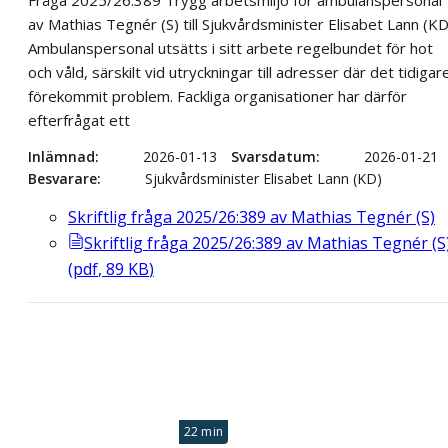
Fråga 2025/26:389 Trygg arbetsmiljö för ambulanspersonal
av Mathias Tegnér (S) till Sjukvårdsminister Elisabet Lann (KD
Ambulanspersonal utsätts i sitt arbete regelbundet för hot
och våld, särskilt vid utryckningar till adresser där det tidigar
förekommit problem. Fackliga organisationer har därför
efterfrågat ett
Inlämnad
2026-01-13
Svarsdatum
2026-01-21
Besvarare
Sjukvårdsminister Elisabet Lann (KD)
Skriftlig fråga 2025/26:389 av Mathias Tegnér (S)
Skriftlig fråga 2025/26:389 av Mathias Tegnér (S
(
pdf
,
89
KB
)
22 min