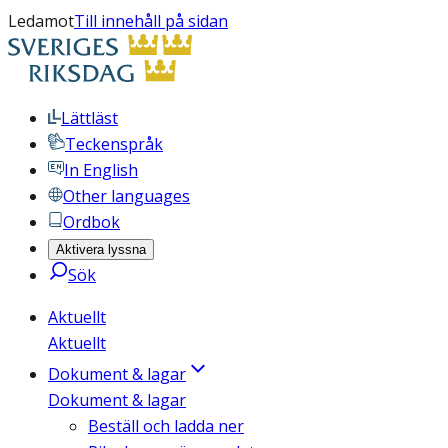
Ledamot
Till innehåll på sidan
Lättläst
Teckenspråk
In English
Other languages
Ordbok
Aktivera lyssna
Sök
Aktuellt
Aktuellt
Dokument & lagar
Dokument & lagar
Beställ och ladda ner