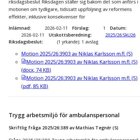
riksdagsbeslut Riksdagen ställer sig bakom det som anförs i
motionen om tydligare, tidssatt uppföljning av reformens
effekter, inklusive konsekvenser för
Inlämnad
2026-02-11
Förslag
1
Datum
2026-02-11
Utskottsberedning
2025/26:SkU26
Riksdagsbeslut
(1 yrkande): 1 avslag
Motion 2025/26:3903 av Niklas Karlsson m.fl. (S)
Motion 2025/26:3903 av Niklas Karlsson m.fl. (S)
(
docx
,
74
KB
)
Motion 2025/26:3903 av Niklas Karlsson m.fl. (S)
(
pdf
,
85
KB
)
Trygg arbetsmiljö för ambulanspersonal
Skriftlig fråga 2025/26:389 av Mathias Tegnér (S)