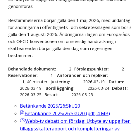
genomföras.
Bestämmelserna börjar gälla den 1 maj 2026, med undantag
för ändringarna i offentlighets- och sekretesslagen som börj
gälla den 1 augusti 2026. Ändringarna i lagen om Europaråds
och OECD-konventionen om ömsesidig handräckning i
skatteärenden börjar gälla den dag som regeringen
bestämmer.
Behandlade dokument
2
Förslagspunkter
2
Reservationer
1
Anföranden och repliker
11, 40 minuter
Justering
2026-03-19
Datum
2026-03-19
Bordläggning
2026-03-24
Debatt
2026-03-25
Beslut
2026-03-25
Betänkande 2025/26:SkU20
Betänkande 2025/26:SkU20
(
pdf
,
4
MB
)
Webb-tv
debatt om förslag: Utbyte av uppgifter 
tilläggsskatterapport och kompletteringar av