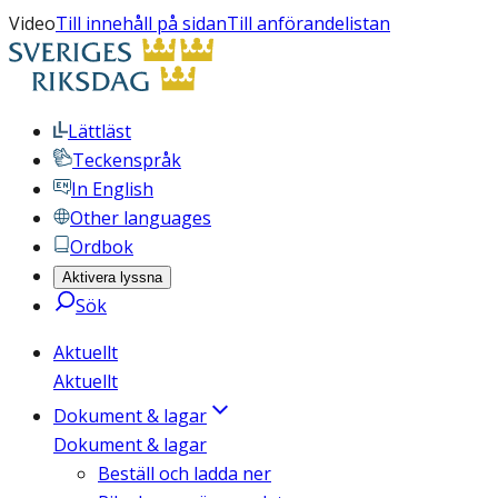
Video
Till innehåll på sidan
Till anförandelistan
Lättläst
Teckenspråk
In English
Other languages
Ordbok
Aktivera lyssna
Sök
Aktuellt
Aktuellt
Dokument & lagar
Dokument & lagar
Beställ och ladda ner