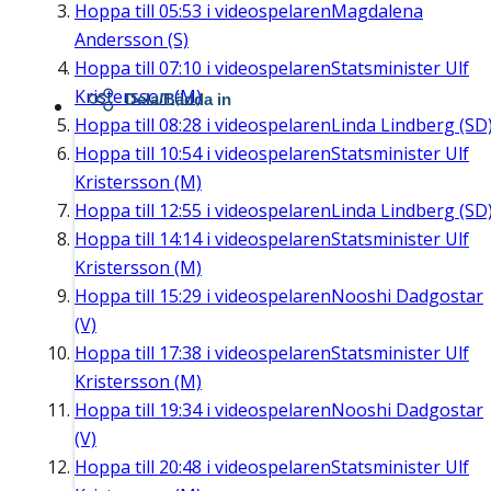
Hoppa till
05:53
i videospelaren
Magdalena
Andersson (S)
Hoppa till
07:10
i videospelaren
Statsminister Ulf
Kristersson (M)
Dela/Bädda in
Hoppa till
08:28
i videospelaren
Linda Lindberg (SD
Hoppa till
10:54
i videospelaren
Statsminister Ulf
Kristersson (M)
Hoppa till
12:55
i videospelaren
Linda Lindberg (SD
Hoppa till
14:14
i videospelaren
Statsminister Ulf
Kristersson (M)
Hoppa till
15:29
i videospelaren
Nooshi Dadgostar
(V)
Hoppa till
17:38
i videospelaren
Statsminister Ulf
Kristersson (M)
Hoppa till
19:34
i videospelaren
Nooshi Dadgostar
(V)
Hoppa till
20:48
i videospelaren
Statsminister Ulf