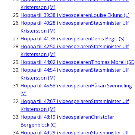
Kristersson (M)
Hoppa till
39:38
i videospelaren
Louise Eklund (L)
Hoppa till
40:28
i videospelaren
Statsminister Ulf
Kristersson (M)
Hoppa till
41:38
i videospelaren
Denis Begic (S)
Hoppa till
42:50
i videospelaren
Statsminister Ulf
Kristersson (M)
Hoppa till
44:02
i videospelaren
Thomas Morell (SD
Hoppa till
44:54
i videospelaren
Statsminister Ulf
Kristersson (M)
Hoppa till
45:58
i videospelaren
Håkan Svenneling
(V)
Hoppa till
47:07
i videospelaren
Statsminister Ulf
Kristersson (M)
Hoppa till
48:19
i videospelaren
Christofer
Bergenblock (C)
Hoppa till
49:29
i videospelaren
Statsminister Ulf