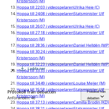
Kristersson (M)
Hoppa till
22:03
i videospelaren
Ulrika Heie (C)
Hoppa till
24:08
i videospelaren
Statsminister Ulf
Kristersson (M)
Hoppa till
26:07
i videospelaren
Ulrika Heie (C)
Hoppa till
27:18
i videospelaren
Statsminister Ulf
Kristersson (M)
Hoppa till
28:36
i videospelaren
Daniel Helldén (MP
Hoppa till
30:24
i videospelaren
Statsminister Ulf
Kristersson (M)
Hoppa till
32:23
i videospelaren
Daniel Helldén (MP
Ladda ner
Hoppa till
33:33
i videospelaren
Statsminister Ulf
Kristersson (M)
Hoppa till
34:49
i videospelaren
Louise Meijer (M)
Hoppa till
35:58
i videospelaren
Statsminister Ulf
Protokoll från debatten
Protokoll från
Kristersson (M)
Anföranden: 46
debatten
Hoppa till
37:13
i videospelaren
Camilla Brodin (KD)
Hoppa till
38:21
i videospelaren
Statsminister Ulf