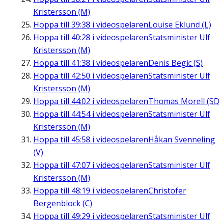
Kristersson (M)
Hoppa till
39:38
i videospelaren
Louise Eklund (L)
Hoppa till
40:28
i videospelaren
Statsminister Ulf
Kristersson (M)
Hoppa till
41:38
i videospelaren
Denis Begic (S)
Hoppa till
42:50
i videospelaren
Statsminister Ulf
Kristersson (M)
Hoppa till
44:02
i videospelaren
Thomas Morell (SD
Hoppa till
44:54
i videospelaren
Statsminister Ulf
Kristersson (M)
Hoppa till
45:58
i videospelaren
Håkan Svenneling
(V)
Hoppa till
47:07
i videospelaren
Statsminister Ulf
Kristersson (M)
Hoppa till
48:19
i videospelaren
Christofer
Bergenblock (C)
Hoppa till
49:29
i videospelaren
Statsminister Ulf