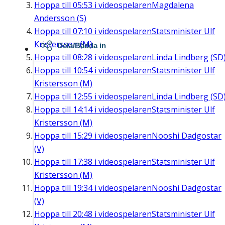
Hoppa till
05:53
i videospelaren
Magdalena
Andersson (S)
Hoppa till
07:10
i videospelaren
Statsminister Ulf
Kristersson (M)
Dela/Bädda in
Hoppa till
08:28
i videospelaren
Linda Lindberg (SD
Hoppa till
10:54
i videospelaren
Statsminister Ulf
Kristersson (M)
Hoppa till
12:55
i videospelaren
Linda Lindberg (SD
Hoppa till
14:14
i videospelaren
Statsminister Ulf
Kristersson (M)
Hoppa till
15:29
i videospelaren
Nooshi Dadgostar
(V)
Hoppa till
17:38
i videospelaren
Statsminister Ulf
Kristersson (M)
Hoppa till
19:34
i videospelaren
Nooshi Dadgostar
(V)
Hoppa till
20:48
i videospelaren
Statsminister Ulf