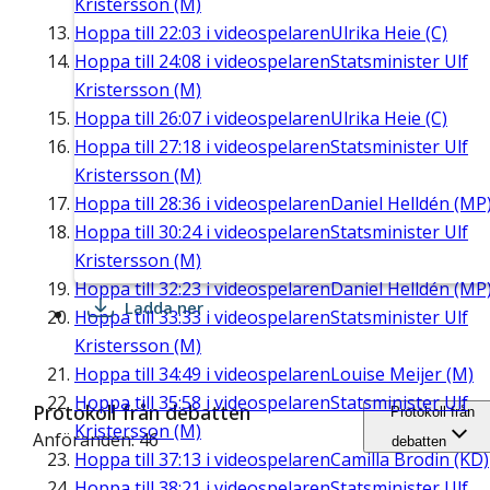
Kristersson (M)
Hoppa till
22:03
i videospelaren
Ulrika Heie (C)
Hoppa till
24:08
i videospelaren
Statsminister Ulf
Kristersson (M)
Hoppa till
26:07
i videospelaren
Ulrika Heie (C)
Hoppa till
27:18
i videospelaren
Statsminister Ulf
Kristersson (M)
Hoppa till
28:36
i videospelaren
Daniel Helldén (MP
Hoppa till
30:24
i videospelaren
Statsminister Ulf
Kristersson (M)
Hoppa till
32:23
i videospelaren
Daniel Helldén (MP
Ladda ner
Hoppa till
33:33
i videospelaren
Statsminister Ulf
Kristersson (M)
Hoppa till
34:49
i videospelaren
Louise Meijer (M)
Hoppa till
35:58
i videospelaren
Statsminister Ulf
Protokoll från debatten
Protokoll från
Kristersson (M)
Anföranden: 46
debatten
Hoppa till
37:13
i videospelaren
Camilla Brodin (KD)
Hoppa till
38:21
i videospelaren
Statsminister Ulf