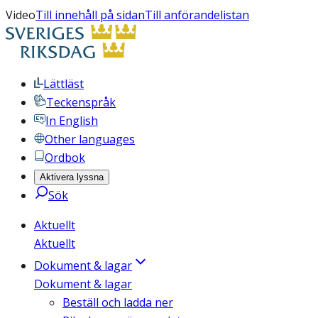
Video
Till innehåll på sidan
Till anförandelistan
Lättläst
Teckenspråk
In English
Other languages
Ordbok
Aktivera lyssna
Sök
Aktuellt
Aktuellt
Dokument & lagar
Dokument & lagar
Beställ och ladda ner