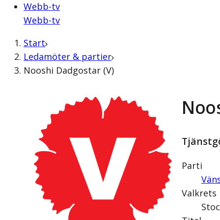
Webb-tv
Webb-tv
Start
Ledamöter & partier
Nooshi Dadgostar (V)
Noos
Tjänstg
Parti
Väns
Valkrets
Stoc