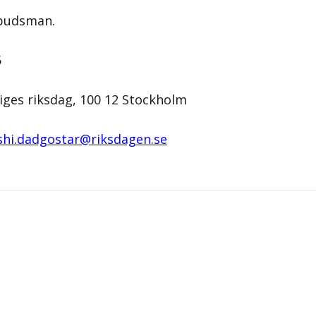
udsman.
5
iges riksdag, 100 12 Stockholm
hi.dadgostar@­riksdagen.se