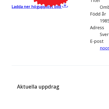
Titel
,
Nooshi Dadgostar (V)
Ladda ner högupplöst bild
Omb
Född år
198
Adress
Sver
E-post
noos
Aktuella uppdrag