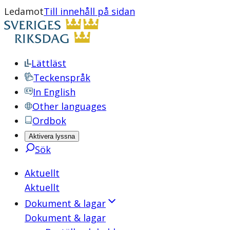
Ledamot
Till innehåll på sidan
Lättläst
Teckenspråk
In English
Other languages
Ordbok
Aktivera lyssna
Sök
Aktuellt
Aktuellt
Dokument & lagar
Dokument & lagar