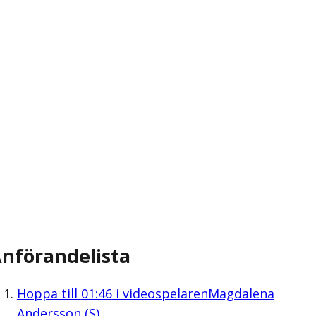
nförandelista
Hoppa till
01:46
i videospelaren
Magdalena
Andersson (S)