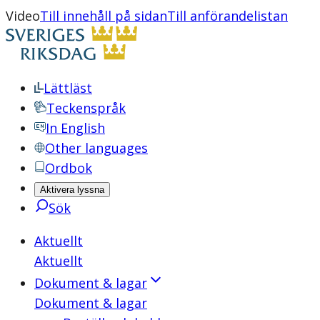
Video
Till innehåll på sidan
Till anförandelistan
Lättläst
Teckenspråk
In English
Other languages
Ordbok
Aktivera lyssna
Sök
Aktuellt
Aktuellt
Dokument & lagar
Dokument & lagar