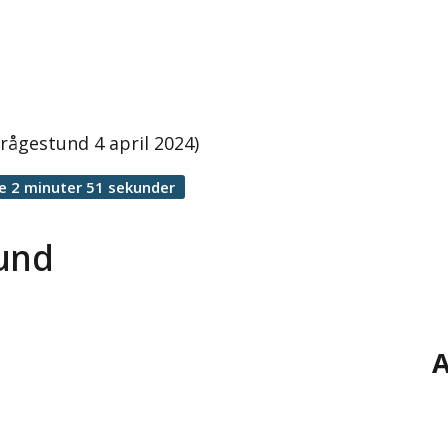
rågestund 4 april 2024)
e 2 minuter 51 sekunder
tund
A