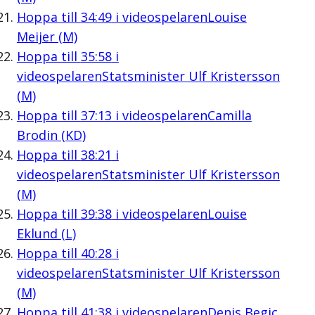
Hoppa till
34:49
i videospelaren
Louise
Meijer (M)
Hoppa till
35:58
i
videospelaren
Statsminister Ulf Kristersson
(M)
Hoppa till
37:13
i videospelaren
Camilla
Brodin (KD)
Hoppa till
38:21
i
videospelaren
Statsminister Ulf Kristersson
(M)
Hoppa till
39:38
i videospelaren
Louise
Eklund (L)
Hoppa till
40:28
i
videospelaren
Statsminister Ulf Kristersson
(M)
Hoppa till
41:38
i videospelaren
Denis Begic