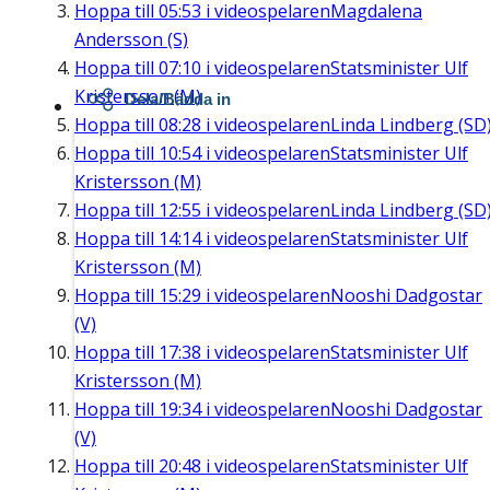
Hoppa till
05:53
i videospelaren
Magdalena
Andersson (S)
Hoppa till
07:10
i videospelaren
Statsminister Ulf
Kristersson (M)
Dela/Bädda in
Hoppa till
08:28
i videospelaren
Linda Lindberg (SD
Hoppa till
10:54
i videospelaren
Statsminister Ulf
Kristersson (M)
Hoppa till
12:55
i videospelaren
Linda Lindberg (SD
Hoppa till
14:14
i videospelaren
Statsminister Ulf
Kristersson (M)
Hoppa till
15:29
i videospelaren
Nooshi Dadgostar
(V)
Hoppa till
17:38
i videospelaren
Statsminister Ulf
Kristersson (M)
Hoppa till
19:34
i videospelaren
Nooshi Dadgostar
(V)
Hoppa till
20:48
i videospelaren
Statsminister Ulf