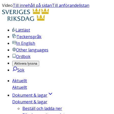
Video
Till innehåll på sidan
Till anförandelistan
Lättläst
Teckenspråk
In English
Other languages
Ordbok
Aktivera lyssna
Sök
Aktuellt
Aktuellt
Dokument & lagar
Dokument & lagar
Beställ och ladda ner