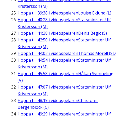
Kristersson (M)
Hoppa till
39:38
i videospelaren
Louise Eklund (L)
Hoppa till
40:28
i videospelaren
Statsminister Ulf
Kristersson (M)
Hoppa till
41:38
i videospelaren
Denis Begic (S)
Hoppa till
42:50
i videospelaren
Statsminister Ulf
Kristersson (M)
Hoppa till
44:02
i videospelaren
Thomas Morell (SD
Hoppa till
44:54
i videospelaren
Statsminister Ulf
Kristersson (M)
Hoppa till
45:58
i videospelaren
Håkan Svenneling
(V)
Hoppa till
47:07
i videospelaren
Statsminister Ulf
Kristersson (M)
Hoppa till
48:19
i videospelaren
Christofer
Bergenblock (C)
Hoppa till
49:29
i videospelaren
Statsminister Ulf