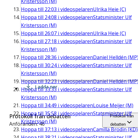
Kristersson (M)
Hoppa till
22:03
i videospelaren
Ulrika Heie (C)
Hoppa till
24:08
i videospelaren
Statsminister Ulf
Kristersson (M)
Hoppa till
26:07
i videospelaren
Ulrika Heie (C)
Hoppa till
27:18
i videospelaren
Statsminister Ulf
Kristersson (M)
Hoppa till
28:36
i videospelaren
Daniel Helldén (MP
Hoppa till
30:24
i videospelaren
Statsminister Ulf
Kristersson (M)
Hoppa till
32:23
i videospelaren
Daniel Helldén (MP
Ladda ner
Hoppa till
33:33
i videospelaren
Statsminister Ulf
Kristersson (M)
Hoppa till
34:49
i videospelaren
Louise Meijer (M)
Hoppa till
35:58
i videospelaren
Statsminister Ulf
Protokoll från debatten
Protokoll från
Kristersson (M)
Anföranden: 46
debatten
Hoppa till
37:13
i videospelaren
Camilla Brodin (KD)
Hoppa till
38:21
i videospelaren
Statsminister Ulf