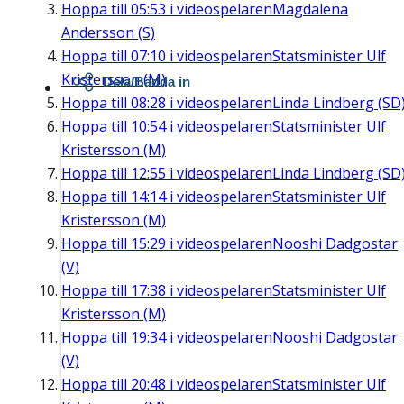
Hoppa till
05:53
i videospelaren
Magdalena
Andersson (S)
Hoppa till
07:10
i videospelaren
Statsminister Ulf
Kristersson (M)
Dela/Bädda in
Hoppa till
08:28
i videospelaren
Linda Lindberg (SD
Hoppa till
10:54
i videospelaren
Statsminister Ulf
Kristersson (M)
Hoppa till
12:55
i videospelaren
Linda Lindberg (SD
Hoppa till
14:14
i videospelaren
Statsminister Ulf
Kristersson (M)
Hoppa till
15:29
i videospelaren
Nooshi Dadgostar
(V)
Hoppa till
17:38
i videospelaren
Statsminister Ulf
Kristersson (M)
Hoppa till
19:34
i videospelaren
Nooshi Dadgostar
(V)
Hoppa till
20:48
i videospelaren
Statsminister Ulf