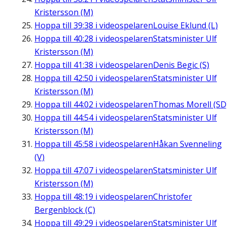
Kristersson (M)
Hoppa till
39:38
i videospelaren
Louise Eklund (L)
Hoppa till
40:28
i videospelaren
Statsminister Ulf
Kristersson (M)
Hoppa till
41:38
i videospelaren
Denis Begic (S)
Hoppa till
42:50
i videospelaren
Statsminister Ulf
Kristersson (M)
Hoppa till
44:02
i videospelaren
Thomas Morell (SD
Hoppa till
44:54
i videospelaren
Statsminister Ulf
Kristersson (M)
Hoppa till
45:58
i videospelaren
Håkan Svenneling
(V)
Hoppa till
47:07
i videospelaren
Statsminister Ulf
Kristersson (M)
Hoppa till
48:19
i videospelaren
Christofer
Bergenblock (C)
Hoppa till
49:29
i videospelaren
Statsminister Ulf