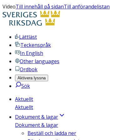
Video
Till innehåll på sidan
Till anförandelistan
Lättläst
Teckenspråk
In English
Other languages
Ordbok
Aktivera lyssna
Sök
Aktuellt
Aktuellt
Dokument & lagar
Dokument & lagar
Beställ och ladda ner