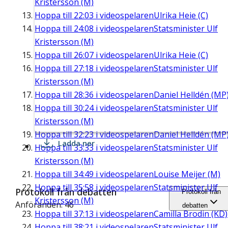
Kristersson (M)
Hoppa till
22:03
i videospelaren
Ulrika Heie (C)
Hoppa till
24:08
i videospelaren
Statsminister Ulf
Kristersson (M)
Hoppa till
26:07
i videospelaren
Ulrika Heie (C)
Hoppa till
27:18
i videospelaren
Statsminister Ulf
Kristersson (M)
Hoppa till
28:36
i videospelaren
Daniel Helldén (MP
Hoppa till
30:24
i videospelaren
Statsminister Ulf
Kristersson (M)
Hoppa till
32:23
i videospelaren
Daniel Helldén (MP
Ladda ner
Hoppa till
33:33
i videospelaren
Statsminister Ulf
Kristersson (M)
Hoppa till
34:49
i videospelaren
Louise Meijer (M)
Hoppa till
35:58
i videospelaren
Statsminister Ulf
Protokoll från debatten
Protokoll från
Kristersson (M)
Anföranden: 46
debatten
Hoppa till
37:13
i videospelaren
Camilla Brodin (KD)
Hoppa till
38:21
i videospelaren
Statsminister Ulf