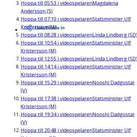
Hoppa till
05:53
i videospelaren
Magdalena
Andersson (S)
Hoppa till
07:10
i videospelaren
Statsminister Ulf
Kristersson (M)
Dela/Bädda in
Hoppa till
08:28
i videospelaren
Linda Lindberg (SD
Hoppa till
10:54
i videospelaren
Statsminister Ulf
Kristersson (M)
Hoppa till
12:55
i videospelaren
Linda Lindberg (SD
Hoppa till
14:14
i videospelaren
Statsminister Ulf
Kristersson (M)
Hoppa till
15:29
i videospelaren
Nooshi Dadgostar
(V)
Hoppa till
17:38
i videospelaren
Statsminister Ulf
Kristersson (M)
Hoppa till
19:34
i videospelaren
Nooshi Dadgostar
(V)
Hoppa till
20:48
i videospelaren
Statsminister Ulf