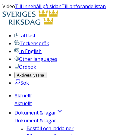
Video
Till innehåll på sidan
Till anförandelistan
Lättläst
Teckenspråk
In English
Other languages
Ordbok
Aktivera lyssna
Sök
Aktuellt
Aktuellt
Dokument & lagar
Dokument & lagar
Beställ och ladda ner