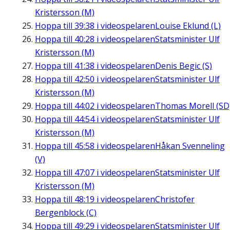
Kristersson (M)
Hoppa till
39:38
i videospelaren
Louise Eklund (L)
Hoppa till
40:28
i videospelaren
Statsminister Ulf
Kristersson (M)
Hoppa till
41:38
i videospelaren
Denis Begic (S)
Hoppa till
42:50
i videospelaren
Statsminister Ulf
Kristersson (M)
Hoppa till
44:02
i videospelaren
Thomas Morell (SD
Hoppa till
44:54
i videospelaren
Statsminister Ulf
Kristersson (M)
Hoppa till
45:58
i videospelaren
Håkan Svenneling
(V)
Hoppa till
47:07
i videospelaren
Statsminister Ulf
Kristersson (M)
Hoppa till
48:19
i videospelaren
Christofer
Bergenblock (C)
Hoppa till
49:29
i videospelaren
Statsminister Ulf