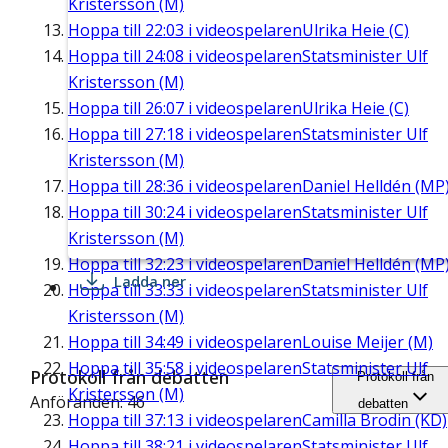
Kristersson (M)
Hoppa till
22:03
i videospelaren
Ulrika Heie (C)
Hoppa till
24:08
i videospelaren
Statsminister Ulf
Kristersson (M)
Hoppa till
26:07
i videospelaren
Ulrika Heie (C)
Hoppa till
27:18
i videospelaren
Statsminister Ulf
Kristersson (M)
Hoppa till
28:36
i videospelaren
Daniel Helldén (MP
Hoppa till
30:24
i videospelaren
Statsminister Ulf
Kristersson (M)
Hoppa till
32:23
i videospelaren
Daniel Helldén (MP
Ladda ner
Hoppa till
33:33
i videospelaren
Statsminister Ulf
Kristersson (M)
Hoppa till
34:49
i videospelaren
Louise Meijer (M)
Hoppa till
35:58
i videospelaren
Statsminister Ulf
Protokoll från debatten
Protokoll från
Kristersson (M)
Anföranden: 46
debatten
Hoppa till
37:13
i videospelaren
Camilla Brodin (KD)
Hoppa till
38:21
i videospelaren
Statsminister Ulf