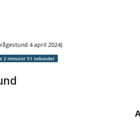
rågestund 4 april 2024)
e 2 minuter 51 sekunder
tund
A