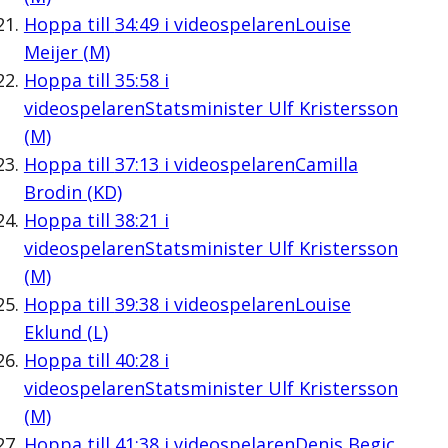
Hoppa till
34:49
i videospelaren
Louise
Meijer (M)
Hoppa till
35:58
i
videospelaren
Statsminister Ulf Kristersson
(M)
Hoppa till
37:13
i videospelaren
Camilla
Brodin (KD)
Hoppa till
38:21
i
videospelaren
Statsminister Ulf Kristersson
(M)
Hoppa till
39:38
i videospelaren
Louise
Eklund (L)
Hoppa till
40:28
i
videospelaren
Statsminister Ulf Kristersson
(M)
Hoppa till
41:38
i videospelaren
Denis Begic