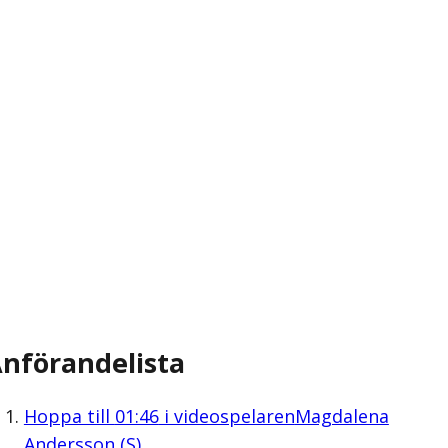
nförandelista
Hoppa till
01:46
i videospelaren
Magdalena
Andersson (S)