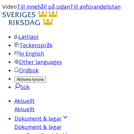
Video
Till innehåll på sidan
Till anförandelistan
Lättläst
Teckenspråk
In English
Other languages
Ordbok
Aktivera lyssna
Sök
Aktuellt
Aktuellt
Dokument & lagar
Dokument & lagar