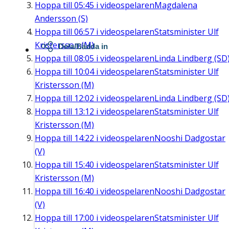
Hoppa till
05:45
i videospelaren
Magdalena
Andersson (S)
Hoppa till
06:57
i videospelaren
Statsminister Ulf
Kristersson (M)
Dela/Bädda in
Hoppa till
08:05
i videospelaren
Linda Lindberg (SD
Hoppa till
10:04
i videospelaren
Statsminister Ulf
Kristersson (M)
Hoppa till
12:02
i videospelaren
Linda Lindberg (SD
Hoppa till
13:12
i videospelaren
Statsminister Ulf
Kristersson (M)
Hoppa till
14:22
i videospelaren
Nooshi Dadgostar
(V)
Hoppa till
15:40
i videospelaren
Statsminister Ulf
Kristersson (M)
Hoppa till
16:40
i videospelaren
Nooshi Dadgostar
(V)
Hoppa till
17:00
i videospelaren
Statsminister Ulf