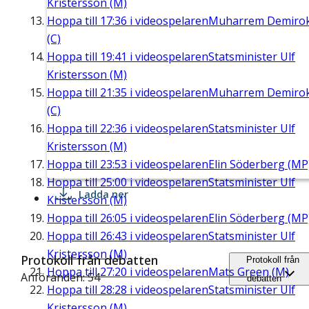
Kristersson (M)
Hoppa till
17:36
i videospelaren
Muharrem Demiro
(C)
Hoppa till
19:41
i videospelaren
Statsminister Ulf
Kristersson (M)
Hoppa till
21:35
i videospelaren
Muharrem Demiro
(C)
Hoppa till
22:36
i videospelaren
Statsminister Ulf
Kristersson (M)
Hoppa till
23:53
i videospelaren
Elin Söderberg (MP
Hoppa till
25:00
i videospelaren
Statsminister Ulf
Ladda ner
Kristersson (M)
Hoppa till
26:05
i videospelaren
Elin Söderberg (MP
Hoppa till
26:43
i videospelaren
Statsminister Ulf
Kristersson (M)
Protokoll från debatten
Protokoll från
Hoppa till
27:20
i videospelaren
Mats Green (M)
Anföranden: 54
debatten
Hoppa till
28:28
i videospelaren
Statsminister Ulf
Kristersson (M)