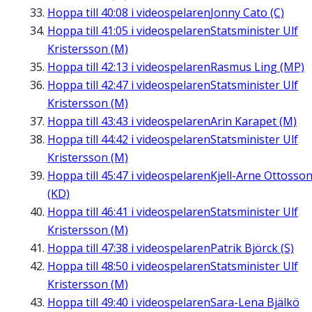
Hoppa till
40:08
i videospelaren
Jonny Cato (C)
Hoppa till
41:05
i videospelaren
Statsminister Ulf
Kristersson (M)
Hoppa till
42:13
i videospelaren
Rasmus Ling (MP)
Hoppa till
42:47
i videospelaren
Statsminister Ulf
Kristersson (M)
Hoppa till
43:43
i videospelaren
Arin Karapet (M)
Hoppa till
44:42
i videospelaren
Statsminister Ulf
Kristersson (M)
Hoppa till
45:47
i videospelaren
Kjell-Arne Ottosso
(KD)
Hoppa till
46:41
i videospelaren
Statsminister Ulf
Kristersson (M)
Hoppa till
47:38
i videospelaren
Patrik Björck (S)
Hoppa till
48:50
i videospelaren
Statsminister Ulf
Kristersson (M)
Hoppa till
49:40
i videospelaren
Sara-Lena Bjälkö