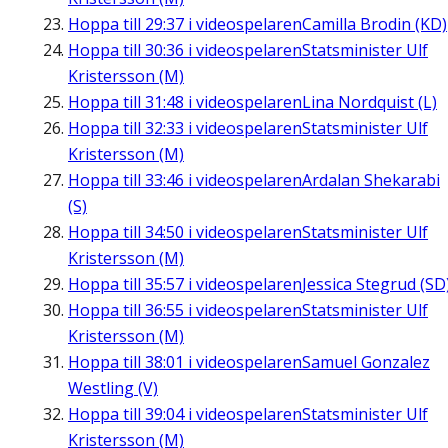
Hoppa till
29:37
i videospelaren
Camilla Brodin (KD)
Hoppa till
30:36
i videospelaren
Statsminister Ulf
Kristersson (M)
Hoppa till
31:48
i videospelaren
Lina Nordquist (L)
Hoppa till
32:33
i videospelaren
Statsminister Ulf
Kristersson (M)
Hoppa till
33:46
i videospelaren
Ardalan Shekarabi
(S)
Hoppa till
34:50
i videospelaren
Statsminister Ulf
Kristersson (M)
Hoppa till
35:57
i videospelaren
Jessica Stegrud (SD
Hoppa till
36:55
i videospelaren
Statsminister Ulf
Kristersson (M)
Hoppa till
38:01
i videospelaren
Samuel Gonzalez
Westling (V)
Hoppa till
39:04
i videospelaren
Statsminister Ulf
Kristersson (M)