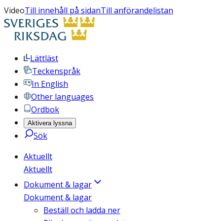
Video
Till innehåll på sidan
Till anförandelistan
Lättläst
Teckenspråk
In English
Other languages
Ordbok
Aktivera lyssna
Sök
Aktuellt
Aktuellt
Dokument & lagar
Dokument & lagar
Beställ och ladda ner