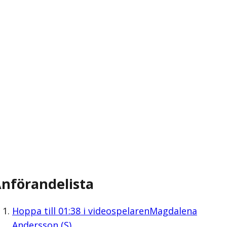
nförandelista
Hoppa till
01:38
i videospelaren
Magdalena
Andersson (S)