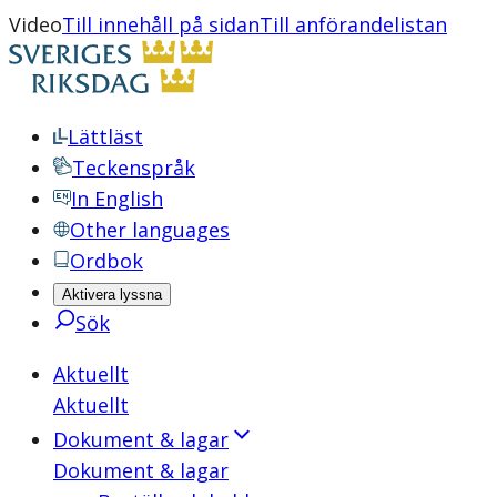
Video
Till innehåll på sidan
Till anförandelistan
Lättläst
Teckenspråk
In English
Other languages
Ordbok
Aktivera lyssna
Sök
Aktuellt
Aktuellt
Dokument & lagar
Dokument & lagar