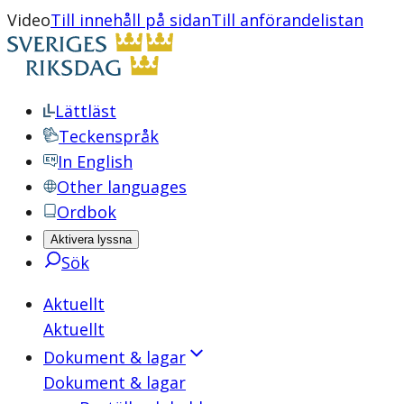
Video
Till innehåll på sidan
Till anförandelistan
Lättläst
Teckenspråk
In English
Other languages
Ordbok
Aktivera lyssna
Sök
Aktuellt
Aktuellt
Dokument & lagar
Dokument & lagar