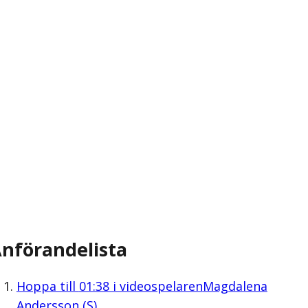
nförandelista
Hoppa till
01:38
i videospelaren
Magdalena
Andersson (S)