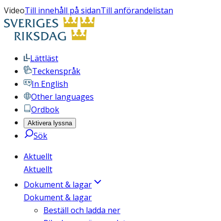
Video
Till innehåll på sidan
Till anförandelistan
Lättläst
Teckenspråk
In English
Other languages
Ordbok
Aktivera lyssna
Sök
Aktuellt
Aktuellt
Dokument & lagar
Dokument & lagar
Beställ och ladda ner