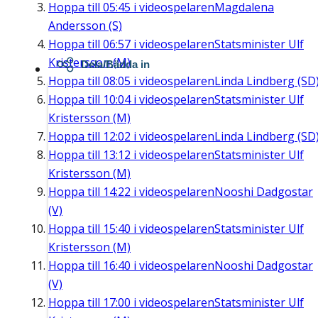
Hoppa till
05:45
i videospelaren
Magdalena
Andersson (S)
Hoppa till
06:57
i videospelaren
Statsminister Ulf
Kristersson (M)
Dela/Bädda in
Hoppa till
08:05
i videospelaren
Linda Lindberg (SD
Hoppa till
10:04
i videospelaren
Statsminister Ulf
Kristersson (M)
Hoppa till
12:02
i videospelaren
Linda Lindberg (SD
Hoppa till
13:12
i videospelaren
Statsminister Ulf
Kristersson (M)
Hoppa till
14:22
i videospelaren
Nooshi Dadgostar
(V)
Hoppa till
15:40
i videospelaren
Statsminister Ulf
Kristersson (M)
Hoppa till
16:40
i videospelaren
Nooshi Dadgostar
(V)
Hoppa till
17:00
i videospelaren
Statsminister Ulf