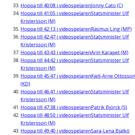
Hoppa till
40:08
i videospelaren
Jonny Cato (C)
Hoppa till
41:05
i videospelaren
Statsminister Ulf
Kristersson (M)
Hoppa till
42:13
i videospelaren
Rasmus Ling (MP)
Hoppa till
42:47
i videospelaren
Statsminister Ulf
Kristersson (M)
Hoppa till
43:43
i videospelaren
Arin Karapet (M)
Hoppa till
44:42
i videospelaren
Statsminister Ulf
Kristersson (M)
Hoppa till
45:47
i videospelaren
Kjell-Arne Ottosso
(KD)
Hoppa till
46:41
i videospelaren
Statsminister Ulf
Kristersson (M)
Hoppa till
47:38
i videospelaren
Patrik Björck (S)
Hoppa till
48:50
i videospelaren
Statsminister Ulf
Kristersson (M)
Hoppa till
49:40
i videospelaren
Sara-Lena Bjälkö