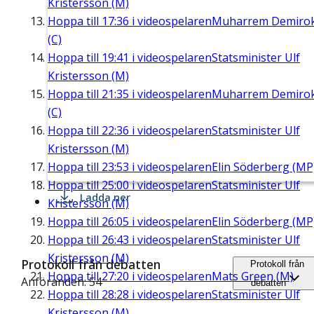
Kristersson (M)
Hoppa till
17:36
i videospelaren
Muharrem Demiro
(C)
Hoppa till
19:41
i videospelaren
Statsminister Ulf
Kristersson (M)
Hoppa till
21:35
i videospelaren
Muharrem Demiro
(C)
Hoppa till
22:36
i videospelaren
Statsminister Ulf
Kristersson (M)
Hoppa till
23:53
i videospelaren
Elin Söderberg (MP
Hoppa till
25:00
i videospelaren
Statsminister Ulf
Ladda ner
Kristersson (M)
Hoppa till
26:05
i videospelaren
Elin Söderberg (MP
Hoppa till
26:43
i videospelaren
Statsminister Ulf
Kristersson (M)
Protokoll från debatten
Protokoll från
Hoppa till
27:20
i videospelaren
Mats Green (M)
Anföranden: 54
debatten
Hoppa till
28:28
i videospelaren
Statsminister Ulf
Kristersson (M)