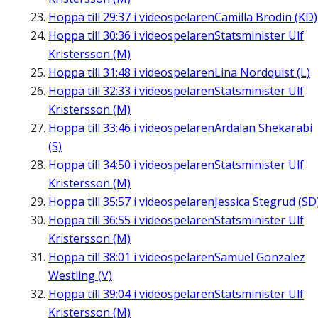
Hoppa till
29:37
i videospelaren
Camilla Brodin (KD)
Hoppa till
30:36
i videospelaren
Statsminister Ulf
Kristersson (M)
Hoppa till
31:48
i videospelaren
Lina Nordquist (L)
Hoppa till
32:33
i videospelaren
Statsminister Ulf
Kristersson (M)
Hoppa till
33:46
i videospelaren
Ardalan Shekarabi
(S)
Hoppa till
34:50
i videospelaren
Statsminister Ulf
Kristersson (M)
Hoppa till
35:57
i videospelaren
Jessica Stegrud (SD
Hoppa till
36:55
i videospelaren
Statsminister Ulf
Kristersson (M)
Hoppa till
38:01
i videospelaren
Samuel Gonzalez
Westling (V)
Hoppa till
39:04
i videospelaren
Statsminister Ulf
Kristersson (M)